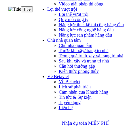
Video giải pháp thi công
Lợi thế vượt trội
Title
Lợi thế vượt trội
Quy mô công ty
Năng lực thiết kế thi công hàng đầu
Năng lực công nghệ hàng đầu
Năng lực sản phẩm hàng đầu
Chủ nhà quan tâm
Chủ nhà quan tâm
Trước khi xây/ trang trí nhà
Trong quá trình xây và trang trí nhà
Sau khi xây và trang trí nhà
Câu hỏi thường gặp
Kiến thức phong thủy
Về Betaviet
Về Betaviet
Lịch sử phát triển
Cảm nhận của Khách hàng
Tin tức & Sự kiện
Tuyển dụng
Liên hệ
Nhận dự toán MIỄN PHÍ
Nhận dự toán MIỄN PHÍ