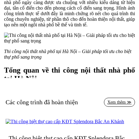
nhà phố ngày càng được ưa chuộng với nhiều kiểu dáng từ hiện
đại, tân cổ điển cho đến phong cách cổ điển sang trọng. Hình ảnh
công trình thực tế dưới đây là minh chứng rõ nét cho quá trình thi
công chuyên nghiệp, từ phần thô cho đến hoàn thiện nội thất, giúp
tạo nên một ngôi nhà phố bề thế và tinh tế.
Thi công nội thất nhà phố tại Hà Nội – Giải pháp tối ưu cho biệt
thự phố sang trọng
Tổng quan về thi công nội thất nhà phố
tại Hà Nội
Nhà phố tại Hà Nội thường nằm trên những khu đất có diện tích
vừa phải, tập trung ở các tuyến đường chính hoặc trong khu dân
Các công trình đã hoàn thiện
Xem thêm ≫
cư đông đúc. Đặc điểm này đòi hỏi thiết kế và thi công phải đảm
bảo sự tối ưu về không gian, công năng sử dụng và yếu tố thẩm
mỹ.
Trong nhiều năm gần đây, xu hướng xây dựng nhà phố không chỉ
dừng lại ở việc tạo dựng phần khung nhà chắc chắn mà còn chú
trọng vào việc thi công nội thất để biến không gian trở thành nơi ở
Thi công biệt thự cao cấp KĐT Splendora Bắc