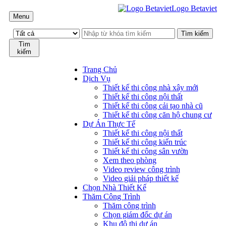
Logo Betaviet
Menu
Tìm
kiếm
Trang Chủ
Dịch Vụ
Thiết kế thi công nhà xây mới
Thiết kế thi công nội thất
Thiết kế thi công cải tạo nhà cũ
Thiết kế thi công căn hộ chung cư
Dự Án Thực Tế
Thiết kế thi công nội thất
Thiết kế thi công kiến trúc
Thiết kế thi công sân vườn
Xem theo phòng
Video review công trình
Video giải pháp thiết kế
Chọn Nhà Thiết Kế
Thăm Công Trình
Thăm công trình
Chọn giám đốc dự án
Khu đô thị dự án