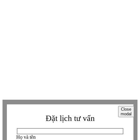
Youtube
Youtube
Facebook
Facebook
Tiktok
Tiktok
Zalo
Zalo
Messenger
Messenger
Whatsapp
Whatsapp
Viber
Viber
Copyright © Betaviet since 2009, Alright reserverd. Thương hiệu đã được
đăng ký. ® Ghi rõ nguồn "https://betaviet.vn" khi phát hành lại thông tin
từ website này.
Close
modal
Đặt lịch tư vấn
Họ và tên