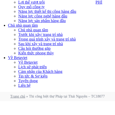
PHÍ
Lợi thế vượt trội
PHÍ
Quy mô công ty
Năng lực thiết kế thi công hàng đầu
Năng lực công nghệ hàng đầu
Năng lực sản phẩm hàng đầu
Chủ nhà quan tâm
Chủ nhà quan tâm
Trước khi xây/ trang trí nhà
Trong quá trình xây và trang trí nhà
Sau khi xây và trang trí nhà
Câu hỏi thường gặp
Kiến thức phong thủy
Về Betaviet
Về Betaviet
Lịch sử phát triển
Cảm nhận của Khách hàng
Tin tức & Sự kiện
Tuyển dụng
Liên hệ
Trang chủ
»
Thi công biệt thự Pháp tại Thái Nguyên – TC18077