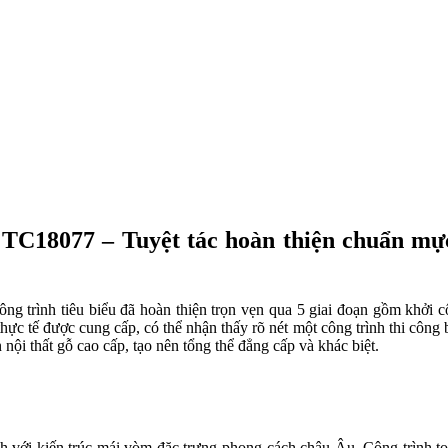
 TC18077 – Tuyệt tác hoàn thiện chuẩn mự
 trình tiêu biểu đã hoàn thiện trọn vẹn qua 5 giai đoạn gồm khởi cô
thực tế được cung cấp, có thể nhận thấy rõ nét một công trình thi công
nội thất gỗ cao cấp, tạo nên tổng thể đẳng cấp và khác biệt.
 với kiến trúc mái vòm đặc trưng phong cách châu Âu. Công trình tọa l