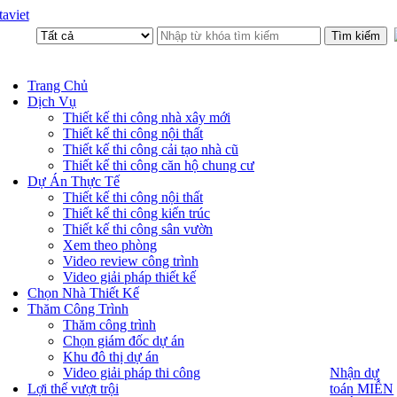
aviet
Trang Chủ
Dịch Vụ
Thiết kế thi công nhà xây mới
Thiết kế thi công nội thất
Thiết kế thi công cải tạo nhà cũ
Thiết kế thi công căn hộ chung cư
Dự Án Thực Tế
Thiết kế thi công nội thất
Thiết kế thi công kiến trúc
Thiết kế thi công sân vườn
Xem theo phòng
Video review công trình
Video giải pháp thiết kế
Chọn Nhà Thiết Kế
Thăm Công Trình
Thăm công trình
Chọn giám đốc dự án
Khu đô thị dự án
Video giải pháp thi công
Nhận dự
Nhận dự
toán MIỄN
Lợi thế vượt trội
toán MIỄN