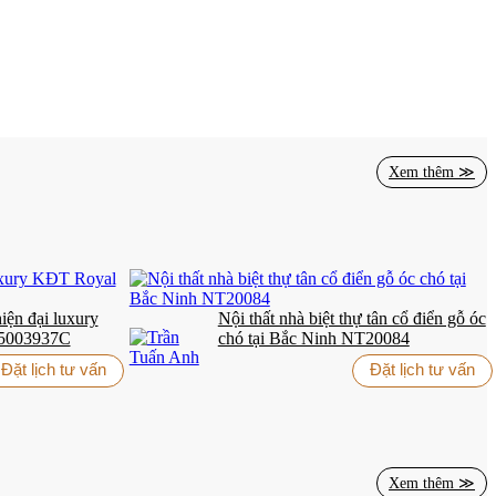
Xem thêm ≫
iện đại luxury
Nội thất nhà biệt thự tân cổ điển gỗ óc
5003937C
chó tại Bắc Ninh NT20084
Đặt lịch tư vấn
Đặt lịch tư vấn
Xem thêm ≫