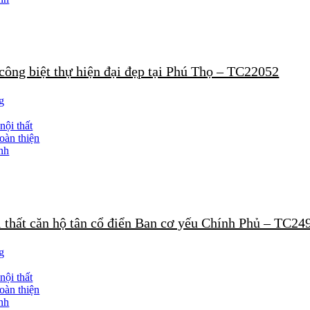
 công biệt thự hiện đại đẹp tại Phú Thọ – TC22052
g
nội thất
oàn thiện
nh
i thất căn hộ tân cổ điển Ban cơ yếu Chính Phủ – TC24
g
nội thất
oàn thiện
nh