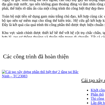
địa gần mặt nước, tạo nên không gian thoáng đãng và tầm nhìn rộng m
phái, thể hiện rõ dấu ấn của một công trình thi công biệt thự đẹp the
Toàn bộ mặt tiền sử dụng gam màu trắng chủ đạo, kết hợp cùng các ch
bộ tạo nên sự mềm mại cho tổng thể kiến trúc. Hệ cửa gỗ kết hợp k
Đây là kết quả của quá trình thi công phần thô được thực hiện chuẩn 
Khu vực sảnh chính được thiết kế bề thế với hệ cột trụ chắc chắn, t
hợp lý, tạo sự thông thoáng và thuận tiện trong di chuyển. Tất cả c
công biệt thự đẹp.
Bước vào không gian nội thất, hình ảnh phòng khách thể hiện rõ nét s
Các công trình đã hoàn thiện
Không gian phòng khách nổi bật với hệ trần gỗ tự nhiên được thi côn
điển, ánh sáng vàng tạo cảm giác ấm cúng và sang trọng. Hệ đèn âm tr
là điểm nhấn quan trọng trong quá trình thi công nội thất trọn gói.
Toàn bộ bàn ghế trong phòng khách được làm từ gỗ tự nhiên cao cấp 
tinh xảo, thể hiện tay nghề cao của đội ngũ thi công. Bố trí nội thấ
Cải tạo xây
nội thất biệt thự cổ điển.
Sàn nhà sử dụng vật liệu đá sáng màu, kết hợp họa tiết trang trí ở 
Khởi côn
gian trở nên rõ nét và có chiều sâu hơn. Đây là yếu tố quan trọng tron
Phần thô
Thi công 
Một điểm đặc biệt trong không gian là bức tranh lớn treo tường với 
Lắp đặt h