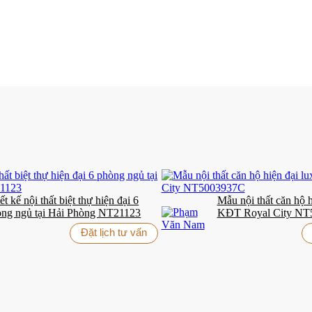
ết kế nội thất biệt thự hiện đại 6
Mẫu nội thất căn hộ h
ng ngủ tại Hải Phòng NT21123
KĐT Royal City NT
Đặt lịch tư vấn