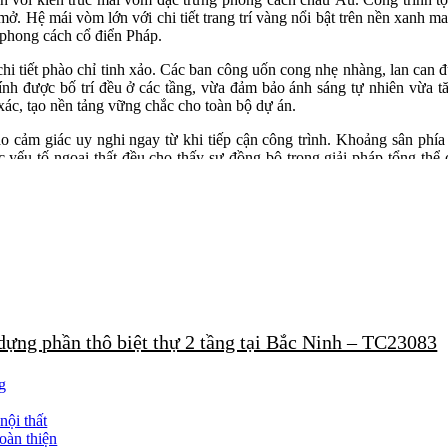
ở. Hệ mái vòm lớn với chi tiết trang trí vàng nổi bật trên nền xanh ma
o phong cách cổ điển Pháp.
i tiết phào chỉ tinh xảo. Các ban công uốn cong nhẹ nhàng, lan can đ
ính được bố trí đều ở các tầng, vừa đảm bảo ánh sáng tự nhiên vừa t
xác, tạo nền tảng vững chắc cho toàn bộ dự án.
ạo cảm giác uy nghi ngay từ khi tiếp cận công trình. Khoảng sân phía 
ác yếu tố ngoại thất đều cho thấy sự đồng bộ trong giải pháp tổng thể 
ự đầu tư mạnh mẽ trong giai đoạn thi công nội thất biệt thự.
g cầu kỳ, chia ô và chạm khắc tinh xảo. Đèn chùm lớn treo tại trung tâ
ần bố trí xung quanh giúp tăng cường ánh sáng và làm nổi bật các chi 
với kích thước lớn. Các chi tiết chạm khắc trên tay vịn, lưng ghế và
t theo dạng đối xứng giúp không gian trở nên cân đối và trang trọng, đ
 dựng phần thô biệt thự 2 tầng tại Bắc Ninh – TC23083
trung tâm tạo điểm nhấn nổi bật. Sự tương phản giữa màu sàn và nội t
g
g thi công nội thất biệt thự, góp phần nâng cao giá trị thẩm mỹ tổng thể
nội thất
họa tiết ngựa vàng nổi bật. Chi tiết này không chỉ mang ý nghĩa phon
oàn thiện