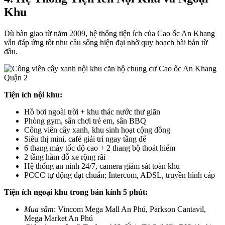
Khu
Dù bàn giao từ năm 2009, hệ thống tiện ích của Cao ốc An Khang
vẫn đáp ứng tốt nhu cầu sống hiện đại nhờ quy hoạch bài bản từ
đầu.
Tiện ích nội khu:
Hồ bơi ngoài trời + khu thác nước thư giãn
Phòng gym, sân chơi trẻ em, sân BBQ
Công viên cây xanh, khu sinh hoạt cộng đồng
Siêu thị mini, café giải trí ngay tầng đế
6 thang máy tốc độ cao + 2 thang bộ thoát hiểm
2 tầng hầm đỗ xe rộng rãi
Hệ thống an ninh 24/7, camera giám sát toàn khu
PCCC tự động đạt chuẩn; Intercom, ADSL, truyền hình cáp
Tiện ích ngoại khu trong bán kính 5 phút:
Mua sắm
: Vincom Mega Mall An Phú, Parkson Cantavil,
Mega Market An Phú