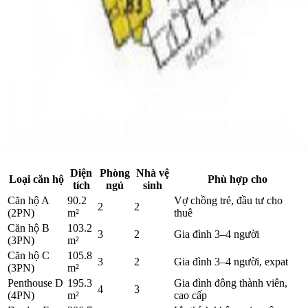
Diện
Phòng
Nhà vệ
Loại căn hộ
Phù hợp cho
tích
ngủ
sinh
Căn hộ A
90.2
Vợ chồng trẻ, đầu tư cho
2
2
(2PN)
m²
thuê
Căn hộ B
103.2
3
2
Gia đình 3–4 người
(3PN)
m²
Căn hộ C
105.8
3
2
Gia đình 3–4 người, expat
(3PN)
m²
Penthouse D
195.3
Gia đình đông thành viên,
4
3
(4PN)
m²
cao cấp