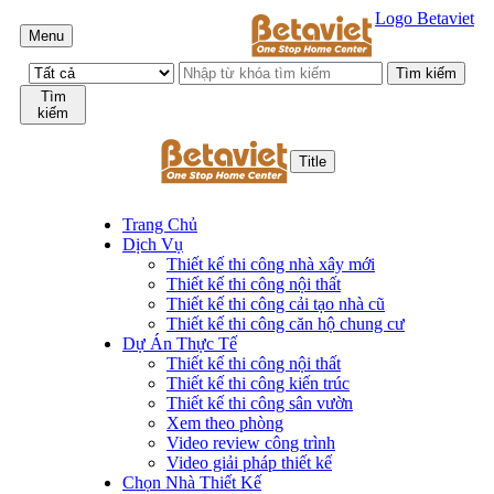
Logo Betaviet
Menu
Tìm
kiếm
Title
Trang Chủ
Dịch Vụ
Thiết kế thi công nhà xây mới
Thiết kế thi công nội thất
Thiết kế thi công cải tạo nhà cũ
Thiết kế thi công căn hộ chung cư
Dự Án Thực Tế
Thiết kế thi công nội thất
Thiết kế thi công kiến trúc
Thiết kế thi công sân vườn
Xem theo phòng
Video review công trình
Video giải pháp thiết kế
Chọn Nhà Thiết Kế