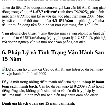
Theo dữ liệu từ batdongsan.com.vn, giá bán căn hộ An Khang giao
động trong vùng
~61–67.7 triệu/m²
(tính theo T9/2025), phản ánh
mức tăng trưởng đáng kể so với giá gốc phát triển năm 2007. Mức
tỷ suất cho thuê thô ước tính đạt
4.5–6%/năm
— phù hợp với nhà
đầu tư muốn dòng tiền ổn định tại khu vực trung tâm Thủ Đức.
Văn phòng cho thuê:
4 tầng thương mại và văn phòng tại tầng đế
cho thuê từ 6 USD/m²/tháng (cộng phí quản lý 2 USD/m²), phù hợp
với doanh nghiệp vừa và nhỏ hoặc văn phòng đại diện.
6. Pháp Lý và Tình Trạng Vận Hành Sau
15 Năm
Đây là một trong những điểm mạnh nhất của dự án:
pháp lý hoàn
toàn sạch, minh bạch
. Căn hộ đã bàn giao từ 8/2009 với sổ hồng
riêng từng căn, không phát sinh rủi ro về tiến độ hay pháp lý —
điều mà nhiều dự án mới mở bán hiện nay chưa đảm bảo được.
Đánh giá khách quan sau 15 năm vận hành: