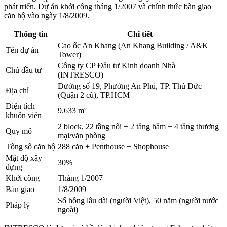
phát triển. Dự án khởi công tháng 1/2007 và chính thức bàn giao
căn hộ vào ngày 1/8/2009.
Thông tin
Chi tiết
Cao ốc An Khang (An Khang Building / A&K
Tên dự án
Tower)
Công ty CP Đầu tư Kinh doanh Nhà
Chủ đầu tư
(INTRESCO)
Đường số 19, Phường An Phú, TP. Thủ Đức
Địa chỉ
(Quận 2 cũ), TP.HCM
Diện tích
9.633 m²
khuôn viên
2 block, 22 tầng nổi + 2 tầng hầm + 4 tầng thương
Quy mô
mại/văn phòng
Tổng số căn hộ
288 căn + Penthouse + Shophouse
Mật độ xây
30%
dựng
Khởi công
Tháng 1/2007
Bàn giao
1/8/2009
Sổ hồng lâu dài (người Việt), 50 năm (người nước
Pháp lý
ngoài)