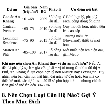
Giá bán
Năm
Dự án
Pháp lý
Ưu điểm nổi bật
(triệu/m²)
BG
Cao ốc An
Sổ hồng
Giá/m² hợp lý, pháp lý
~61–68
2009
Khang
lâu dài
sạch, cộng đồng ổn định
Cantavil
Sổ hồng
Quy mô lớn hơn, nhiều tiện
~65–75
2010
Premier
lâu dài
ích cao cấp
Thương hiệu lớn
Lexington
Sổ hồng
~75–90
2015
(Novaland), thiết kế mới
Residence
lâu dài
hơn
Masteri An
Sổ hồng
Mới nhất, tiện ích hiện đại,
~85–100
2017
Phú
lâu dài
gần Metro
Khi nào nên chọn An Khang thay vì dự án mới hơn?
Nếu ưu
tiên là pháp lý sạch + giá vừa phải + vị trí trung tâm khu đô thị An
Phú, An Khang là lựa chọn hợp lý hơn Masteri hay Lexington. Tuy
nhiên nếu bạn cần nội thất hiện đại ngay từ đầu hoặc tòa nhà có
thiết kế mới, các dự án sau 2015 sẽ phù hợp hơn — nhưng chênh
lệch giá có thể lên đến 30–50%.
8. Nên Chọn Loại Căn Hộ Nào? Gợi Ý
Theo Mục Đích