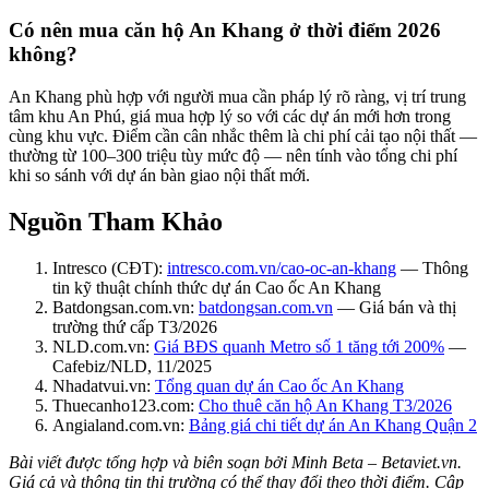
Có nên mua căn hộ An Khang ở thời điểm 2026
không?
An Khang phù hợp với người mua cần pháp lý rõ ràng, vị trí trung
tâm khu An Phú, giá mua hợp lý so với các dự án mới hơn trong
cùng khu vực. Điểm cần cân nhắc thêm là chi phí cải tạo nội thất —
thường từ 100–300 triệu tùy mức độ — nên tính vào tổng chi phí
khi so sánh với dự án bàn giao nội thất mới.
Nguồn Tham Khảo
Intresco (CĐT):
intresco.com.vn/cao-oc-an-khang
— Thông
tin kỹ thuật chính thức dự án Cao ốc An Khang
Batdongsan.com.vn:
batdongsan.com.vn
— Giá bán và thị
trường thứ cấp T3/2026
NLD.com.vn:
Giá BĐS quanh Metro số 1 tăng tới 200%
—
Cafebiz/NLD, 11/2025
Nhadatvui.vn:
Tổng quan dự án Cao ốc An Khang
Thuecanho123.com:
Cho thuê căn hộ An Khang T3/2026
Angialand.com.vn:
Bảng giá chi tiết dự án An Khang Quận 2
Bài viết được tổng hợp và biên soạn bởi Minh Beta – Betaviet.vn.
Giá cả và thông tin thị trường có thể thay đổi theo thời điểm. Cập