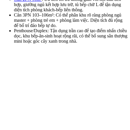
hợp, giường ngủ kết hợp lưu trữ, tủ bếp chữ L để tận dụng
diện tích phòng khách-bếp liên thông.
Căn 3PN 103–106m²: Có thể phân khu rõ ràng phòng ngủ
master + phòng trẻ em + phòng làm việc. Diện tích đủ rộng
để bố trí đảo bếp tự do.
Penthouse/Duplex: Tận dụng trần cao để tạo điểm nhấn chiều
dọc, khu bếp-ăn-sinh hoạt rộng rãi, có thể bổ sung sân thượng
mini hoặc góc cây xanh trong nhà.