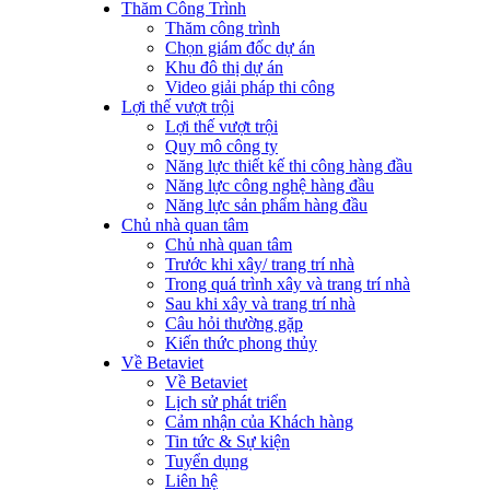
Thăm Công Trình
Thăm công trình
Chọn giám đốc dự án
Khu đô thị dự án
Video giải pháp thi công
Lợi thế vượt trội
Lợi thế vượt trội
Quy mô công ty
Năng lực thiết kế thi công hàng đầu
Năng lực công nghệ hàng đầu
Năng lực sản phẩm hàng đầu
Chủ nhà quan tâm
Chủ nhà quan tâm
Trước khi xây/ trang trí nhà
Trong quá trình xây và trang trí nhà
Sau khi xây và trang trí nhà
Câu hỏi thường gặp
Kiến thức phong thủy
Về Betaviet
Về Betaviet
Lịch sử phát triển
Cảm nhận của Khách hàng
Tin tức & Sự kiện
Tuyển dụng
Liên hệ