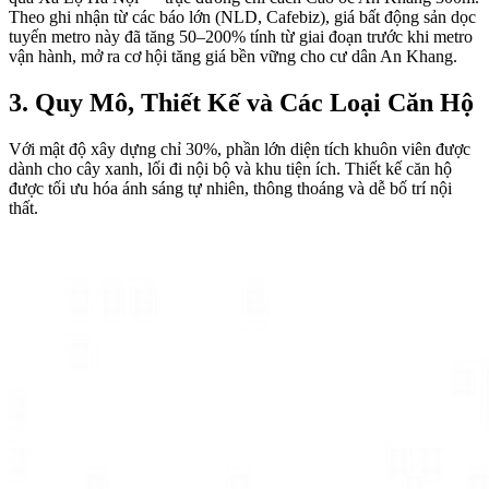
Theo ghi nhận từ các báo lớn (NLD, Cafebiz), giá bất động sản dọc
tuyến metro này đã tăng 50–200% tính từ giai đoạn trước khi metro
vận hành, mở ra cơ hội tăng giá bền vững cho cư dân An Khang.
3. Quy Mô, Thiết Kế và Các Loại Căn Hộ
Với mật độ xây dựng chỉ 30%, phần lớn diện tích khuôn viên được
dành cho cây xanh, lối đi nội bộ và khu tiện ích. Thiết kế căn hộ
được tối ưu hóa ánh sáng tự nhiên, thông thoáng và dễ bố trí nội
thất.