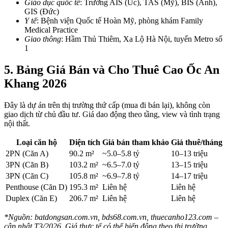
Giáo dục quốc tế
: Trường AIS (Úc), TAS (Mỹ), BIS (Anh),
GIS (Đức)
Y tế
: Bệnh viện Quốc tế Hoàn Mỹ, phòng khám Family
Medical Practice
Giao thông
: Hầm Thủ Thiêm, Xa Lộ Hà Nội, tuyến Metro số
1
5. Bảng Giá Bán và Cho Thuê Cao Ốc An
Khang 2026
Đây là dự án trên thị trường thứ cấp (mua đi bán lại), không còn
giao dịch từ chủ đầu tư. Giá dao động theo tầng, view và tình trạng
nội thất.
Loại căn hộ
Diện tích
Giá bán tham khảo
Giá thuê/tháng
2PN (Căn A)
90.2 m²
~5.0–5.8 tỷ
10–13 triệu
3PN (Căn B)
103.2 m²
~6.5–7.0 tỷ
13–15 triệu
3PN (Căn C)
105.8 m²
~6.9–7.8 tỷ
14–17 triệu
Penthouse (Căn D)
195.3 m²
Liên hệ
Liên hệ
Duplex (Căn E)
206.7 m²
Liên hệ
Liên hệ
*Nguồn: batdongsan.com.vn, bds68.com.vn, thuecanho123.com –
cập nhật T3/2026. Giá thực tế có thể biến động theo thị trường.