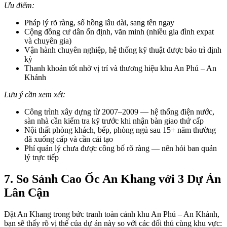
Ưu điểm:
Pháp lý rõ ràng, sổ hồng lâu dài, sang tên ngay
Cộng đồng cư dân ổn định, văn minh (nhiều gia đình expat
và chuyên gia)
Vận hành chuyên nghiệp, hệ thống kỹ thuật được bảo trì định
kỳ
Thanh khoản tốt nhờ vị trí và thương hiệu khu An Phú – An
Khánh
Lưu ý cần xem xét:
Công trình xây dựng từ 2007–2009 — hệ thống điện nước,
sàn nhà cần kiểm tra kỹ trước khi nhận bàn giao thứ cấp
Nội thất phòng khách, bếp, phòng ngủ sau 15+ năm thường
đã xuống cấp và cần cải tạo
Phí quản lý chưa được công bố rõ ràng — nên hỏi ban quản
lý trực tiếp
7. So Sánh Cao Ốc An Khang với 3 Dự Án
Lân Cận
Đặt An Khang trong bức tranh toàn cảnh khu An Phú – An Khánh,
bạn sẽ thấy rõ vị thế của dự án này so với các đối thủ cùng khu vực: