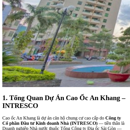
1. Tổng Quan Dự Án Cao Ốc An Khang –
INTRESCO
Cao ốc An Khang là dự án căn hộ chung cư cao cấp do
Công ty
Cổ phần Đầu tư Kinh doanh Nhà (INTRESCO)
— tiền thân là
Doanh nghiệp Nhà nước thuộc Tổng Công ty Địa ốc Sài Gòn —