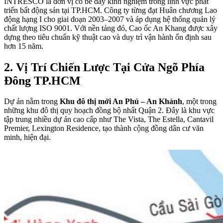
INTRESCO là đơn vị có bề dày kinh nghiệm trong lĩnh vực phát
triển bất động sản tại TP.HCM. Công ty từng đạt Huân chương Lao
động hạng I cho giai đoạn 2003–2007 và áp dụng hệ thống quản lý
chất lượng ISO 9001. Với nền tảng đó, Cao ốc An Khang được xây
dựng theo tiêu chuẩn kỹ thuật cao và duy trì vận hành ổn định sau
hơn 15 năm.
2. Vị Trí Chiến Lược Tại Cửa Ngõ Phía
Đông TP.HCM
Dự án nằm trong
Khu đô thị mới An Phú – An Khánh
, một trong
những khu đô thị quy hoạch đồng bộ nhất Quận 2. Đây là khu vực
tập trung nhiều dự án cao cấp như The Vista, The Estella, Cantavil
Premier, Lexington Residence, tạo thành cộng đồng dân cư văn
minh, hiện đại.