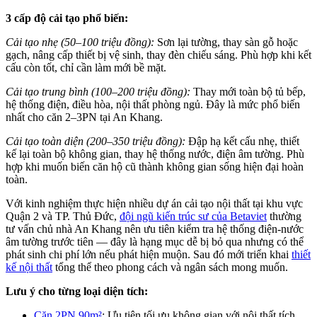
3 cấp độ cải tạo phổ biến:
Cải tạo nhẹ (50–100 triệu đồng):
Sơn lại tường, thay sàn gỗ hoặc
gạch, nâng cấp thiết bị vệ sinh, thay đèn chiếu sáng. Phù hợp khi kết
cấu còn tốt, chỉ cần làm mới bề mặt.
Cải tạo trung bình (100–200 triệu đồng):
Thay mới toàn bộ tủ bếp,
hệ thống điện, điều hòa, nội thất phòng ngủ. Đây là mức phổ biến
nhất cho căn 2–3PN tại An Khang.
Cải tạo toàn diện (200–350 triệu đồng):
Đập hạ kết cấu nhẹ, thiết
kế lại toàn bộ không gian, thay hệ thống nước, điện âm tường. Phù
hợp khi muốn biến căn hộ cũ thành không gian sống hiện đại hoàn
toàn.
Với kinh nghiệm thực hiện nhiều dự án cải tạo nội thất tại khu vực
Quận 2 và TP. Thủ Đức,
đội ngũ kiến trúc sư của Betaviet
thường
tư vấn chủ nhà An Khang nên ưu tiên kiểm tra hệ thống điện-nước
âm tường trước tiên — đây là hạng mục dễ bị bỏ qua nhưng có thể
phát sinh chi phí lớn nếu phát hiện muộn. Sau đó mới triển khai
thiết
kế nội thất
tổng thể theo phong cách và ngân sách mong muốn.
Lưu ý cho từng loại diện tích:
Căn 2PN 90m²
: Ưu tiên tối ưu không gian với nội thất tích