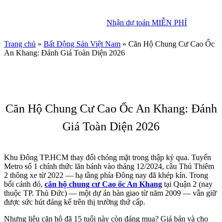
Nhận dự toán MIỄN PHÍ
Nhận dự toán MIỄN PHÍ
Trang chủ
»
Bất Động Sản Việt Nam
»
Căn Hộ Chung Cư Cao Ốc
An Khang: Đánh Giá Toàn Diện 2026
Căn Hộ Chung Cư Cao Ốc An Khang: Đánh
Giá Toàn Diện 2026
Khu Đông TP.HCM thay đổi chóng mặt trong thập kỷ qua. Tuyến
Metro số 1 chính thức lăn bánh vào tháng 12/2024, cầu Thủ Thiêm
2 thông xe từ 2022 — hạ tầng phía Đông nay đã khép kín. Trong
bối cảnh đó,
căn hộ chung cư Cao ốc An Khang
tại Quận 2 (nay
thuộc TP. Thủ Đức) — một dự án bàn giao từ năm 2009 — vẫn giữ
được sức hút đáng kể trên thị trường thứ cấp.
Nhưng liệu căn hộ đã 15 tuổi này còn đáng mua? Giá bán và cho