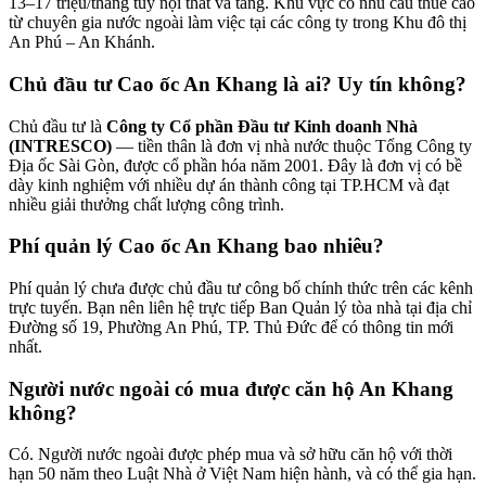
13–17 triệu/tháng tùy nội thất và tầng. Khu vực có nhu cầu thuê cao
từ chuyên gia nước ngoài làm việc tại các công ty trong Khu đô thị
An Phú – An Khánh.
Chủ đầu tư Cao ốc An Khang là ai? Uy tín không?
Chủ đầu tư là
Công ty Cổ phần Đầu tư Kinh doanh Nhà
(INTRESCO)
— tiền thân là đơn vị nhà nước thuộc Tổng Công ty
Địa ốc Sài Gòn, được cổ phần hóa năm 2001. Đây là đơn vị có bề
dày kinh nghiệm với nhiều dự án thành công tại TP.HCM và đạt
nhiều giải thưởng chất lượng công trình.
Phí quản lý Cao ốc An Khang bao nhiêu?
Phí quản lý chưa được chủ đầu tư công bố chính thức trên các kênh
trực tuyến. Bạn nên liên hệ trực tiếp Ban Quản lý tòa nhà tại địa chỉ
Đường số 19, Phường An Phú, TP. Thủ Đức để có thông tin mới
nhất.
Người nước ngoài có mua được căn hộ An Khang
không?
Có. Người nước ngoài được phép mua và sở hữu căn hộ với thời
hạn 50 năm theo Luật Nhà ở Việt Nam hiện hành, và có thể gia hạn.