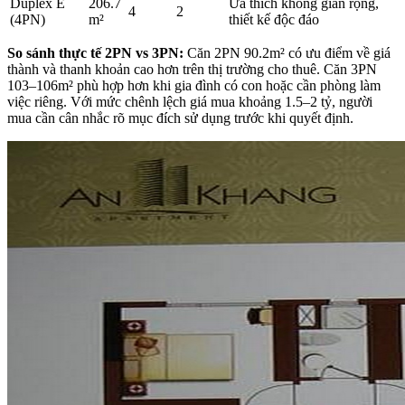
Duplex E
206.7
Ưa thích không gian rộng,
4
2
(4PN)
m²
thiết kế độc đáo
So sánh thực tế 2PN vs 3PN:
Căn 2PN 90.2m² có ưu điểm về giá
thành và thanh khoản cao hơn trên thị trường cho thuê. Căn 3PN
103–106m² phù hợp hơn khi gia đình có con hoặc cần phòng làm
việc riêng. Với mức chênh lệch giá mua khoảng 1.5–2 tỷ, người
mua cần cân nhắc rõ mục đích sử dụng trước khi quyết định.