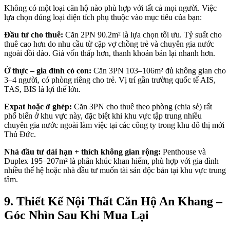
Không có một loại căn hộ nào phù hợp với tất cả mọi người. Việc
lựa chọn đúng loại diện tích phụ thuộc vào mục tiêu của bạn:
Đầu tư cho thuê:
Căn 2PN 90.2m² là lựa chọn tối ưu. Tỷ suất cho
thuê cao hơn do nhu cầu từ cặp vợ chồng trẻ và chuyên gia nước
ngoài dồi dào. Giá vốn thấp hơn, thanh khoản bán lại nhanh hơn.
Ở thực – gia đình có con:
Căn 3PN 103–106m² đủ không gian cho
3–4 người, có phòng riêng cho trẻ. Vị trí gần trường quốc tế AIS,
TAS, BIS là lợi thế lớn.
Expat hoặc ở ghép:
Căn 3PN cho thuê theo phòng (chia sẻ) rất
phổ biến ở khu vực này, đặc biệt khi khu vực tập trung nhiều
chuyên gia nước ngoài làm việc tại các công ty trong khu đô thị mới
Thủ Đức.
Nhà đầu tư dài hạn + thích không gian rộng:
Penthouse và
Duplex 195–207m² là phân khúc khan hiếm, phù hợp với gia đình
nhiều thế hệ hoặc nhà đầu tư muốn tài sản độc bản tại khu vực trung
tâm.
9. Thiết Kế Nội Thất Căn Hộ An Khang –
Góc Nhìn Sau Khi Mua Lại