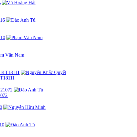
0
KT18111
1072