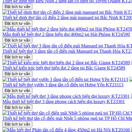
Thiết kế dinh thự kiểu Nhật 2 tầng tân cổ điển tại Tuyên Quang KT
Đặt lịch tư vấn
Thiết kế dinh thự tân cổ điển 2 tầng mái mansard tại Bắc Ninh KT20
Đặt lịch tư vấn
Mẫu thiết kế biệt thự 2 tầng hiện đại 400m2 tại Hải Phòng KT24590
Đặt lịch tư vấn
Thiết kế biệt thự 3 tầng tân cổ điển mái Mansard tại Thanh Hóa KT
Đặt lịch tư vấn
Thiết kế kiến trúc biệt thự hiện đại 2 tầng tại Bắc Giang KT24589
Đặt lịch tư vấn
Thiết kế biệt thự vườn 3 tầng tân cổ điển tại Hưng Yên KT21113
Đặt lịch tư vấn
Mẫu thiết kế biệt thự 3 tầng phong cách hiện đại luxury KT23301
Đặt lịch tư vấn
Thiết kế biệt thự tân cổ điển mái Nhật 5 phòng ngủ tại TP Hồ Chí 
Đặt lịch tư vấn