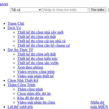
aviet
Trang Chủ
Dịch Vụ
Thiết kế thi công nhà xây mới
Thiết kế thi công nội thất
Thiết kế thi công cải tạo nhà cũ
Thiết kế thi công căn hộ chung cư
Dự Án Thực Tế
Thiết kế thi công nội thất
Thiết kế thi công kiến trúc
Thiết kế thi công sân vườn
Xem theo phòng
Video review công trình
Video giải pháp thiết kế
Chọn Nhà Thiết Kế
Thăm Công Trình
Thăm công trình
Chọn giám đốc dự án
Khu đô thị dự án
Video giải pháp thi công
Nhận dự
Nhận dự
toán MIỄN
Lợi thế vượt trội
toán MIỄN