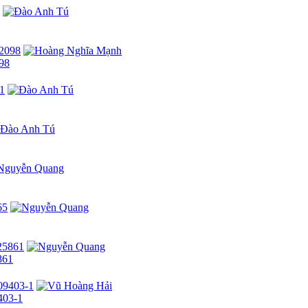
098
861
403-1