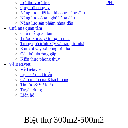
PHÍ
Lợi thế vượt trội
PHÍ
Quy mô công ty
Năng lực thiết kế thi công hàng đầu
Năng lực công nghệ hàng đầu
Năng lực sản phẩm hàng đầu
Chủ nhà quan tâm
Chủ nhà quan tâm
Trước khi xây/ trang trí nhà
Trong quá trình xây và trang trí nhà
Sau khi xây và trang trí nhà
Câu hỏi thường gặp
Kiến thức phong thủy
Về Betaviet
Về Betaviet
Lịch sử phát triển
Cảm nhận của Khách hàng
Tin tức & Sự kiện
Tuyển dụng
Liên hệ
Biệt thự 300m2-500m2