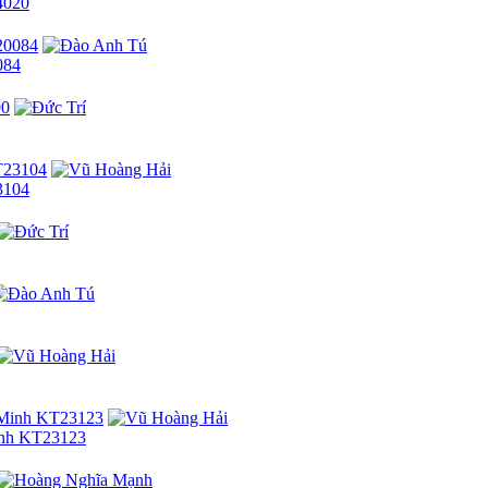
24020
084
23104
Minh KT23123