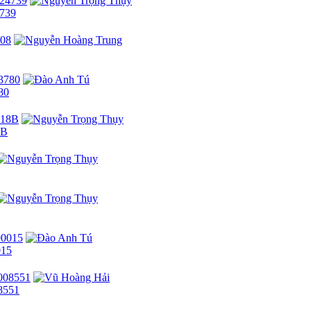
4739
80
8B
015
08551