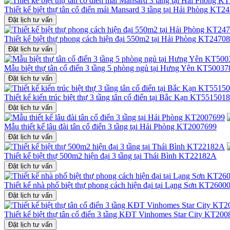
Thiết kế biệt thự tân cổ điển mái Mansard 3 tầng tại Hải Phòng KT2
Đặt lịch tư vấn
Thiết kế biệt thự phong cách hiện đại 550m2 tại Hải Phòng KT24708
Đặt lịch tư vấn
Mẫu biệt thự tân cổ điển 3 tầng 5 phòng ngủ tại Hưng Yên KT50037
Đặt lịch tư vấn
Thiết kế kiến trúc biệt thự 3 tầng tân cổ điển tại Bắc Kạn KT551501
Đặt lịch tư vấn
Mẫu thiết kế lâu đài tân cổ điển 3 tầng tại Hải Phòng KT2007699
Đặt lịch tư vấn
Thiết kế biệt thự 500m2 hiện đại 3 tầng tại Thái Bình KT22182A
Đặt lịch tư vấn
Thiết kế nhà phố biệt thự phong cách hiện đại tại Lạng Sơn KT2600
Đặt lịch tư vấn
Thiết kế biệt thự tân cổ điển 3 tầng KĐT Vinhomes Star City KT20
Đặt lịch tư vấn