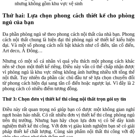
nhưng không gồm khu vực vệ sinh
Thứ hai: Lựa chọn phong cách thiết kế cho phòng
ngủ của bạn
Đa phần phòng ngủ sẽ theo phong cách nội thất của nhà bạn. Phong
cách nội thất chung là hiện đại thì phòng ngủ sẽ thiết kế kiểu hiện
đại. Và một số phong cách nổi bật khách như cổ điển, tân cổ điển,
Art deco, Á Đông…
Nhưng có một số cá nhân vì quá yêu thích một phong cách khác
nên sẽ chọn một thiết kế riêng. Điều này vẫn có thể chấp nhận được
vì phòng ngủ là khu vực riêng không ảnh hưởng nhiều tới tổng thể
nội thất. Tuy nhiên đa phần các chủ đầu tư sẽ lựa chọn chuyển đổi
từ phong cách hiện đại sang tân cổ điển hoặc ngược lại. Vì đây là 2
phong cách có nhiều điểm tương đồng.
Thứ 3: Chọn đơn vị thiết kế thi công nội thất trọn gói uy tín
Điều này rất quan trọng nó giúp bạn có được một không gian nghỉ
ngơi hoàn hảo nhất. Có rất nhiều đơn vị thiết kế thi công phòng ngủ
trên thị trường. Nhưng bạn hãy chọn lựa đơn vị có bề dày kinh
nghiệm thiết kế thi công. Với đơn vị giàu kinh nghiệm bạn sẽ có giải
pháp thiết kế chất lượng. Cùng sản phẩm nội thất thi công với độ
chỉn chu cũng như tính thẩm mỹ cao.