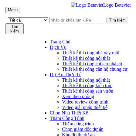
Logo Betaviet
Menu
Tìm
kiếm
Trang Chủ
Dịch Vụ
Thiết kế thi công nhà xây mới
Thiết kế thi công nội thất
Thiết kế thi công cải tạo nhà cũ
Thiết kế thi công căn hộ chung cư
Dự Án Thực Tế
Thiết kế thi công nội thất
Thiết kế thi công kiến trúc
Thiết kế thi công sân vườn
Xem theo phòng
Video review công trình
Video giải pháp thiết kế
Chọn Nhà Thiết Kế
Thăm Công Trình
Thăm công trình
Chọn giám đốc dự án
Khu đô thị dự án