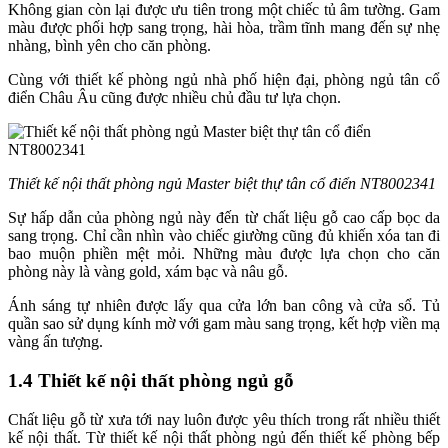
Không gian còn lại được ưu tiên trong một chiếc tủ âm tường. Gam
màu được phối hợp sang trọng, hài hòa, trầm tĩnh mang đến sự nhẹ
nhàng, bình yên cho căn phòng.
Cùng với thiết kế phòng ngủ nhà phố hiện đại, phòng ngủ tân cổ
điển Châu Âu cũng được nhiều chủ đầu tư lựa chọn.
Thiết kế nội thất phòng ngủ Master biệt thự tân cổ điển NT8002341
Sự hấp dẫn của phòng ngủ này đến từ chất liệu gỗ cao cấp bọc da
sang trọng. Chỉ cần nhìn vào chiếc giường cũng đủ khiến xóa tan đi
bao muộn phiền mệt mỏi. Những màu được lựa chọn cho căn
phòng này là vàng gold, xám bạc và nâu gỗ.
Ánh sáng tự nhiên được lấy qua cửa lớn ban công và cửa sổ. Tủ
quần sao sử dụng kính mờ với gam màu sang trọng, kết hợp viền mạ
vàng ấn tượng.
1.4 Thiết kế nội thất phòng ngủ gỗ
Chất liệu gỗ từ xưa tới nay luôn được yêu thích trong rất nhiều thiết
kế nội thất. Từ thiết kế nội thất phòng ngủ đến thiết kế phòng bếp