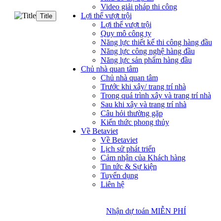
Video giải pháp thi công
Lợi thế vượt trội
Title
Lợi thế vượt trội
Quy mô công ty
Năng lực thiết kế thi công hàng đầu
Năng lực công nghệ hàng đầu
Năng lực sản phẩm hàng đầu
Chủ nhà quan tâm
Chủ nhà quan tâm
Trước khi xây/ trang trí nhà
Trong quá trình xây và trang trí nhà
Sau khi xây và trang trí nhà
Câu hỏi thường gặp
Kiến thức phong thủy
Về Betaviet
Về Betaviet
Lịch sử phát triển
Cảm nhận của Khách hàng
Tin tức & Sự kiện
Tuyển dụng
Liên hệ
Nhận dự toán MIỄN PHÍ
Nhận dự toán MIỄN PHÍ