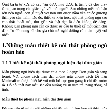
Ông bà ta từ xưa có câu “ăn được ngủ được là tiên”, đã cho thấy
tầm quan trọng của giấc ngủ với mỗi người. Sau những mệt mỏi bận
rộn bên ngoài còn gì tuyệt vời hơn khi được nằm trên chiếc giường
thân yêu của mình. Do đó, thiết kế kiến trúc, nội thất phòng ngủ sao
cho thật thoải mái, thư giãn và thật đẹp là điều không dễ dàng.
Không gian phòng ngủ cần có được sự đầu tư thiết kế một cách chu
đáo. Từ đó mang tới cho gia chủ nơi nghỉ dưỡng cá nhân tuyệt vời
nhất.
1.Những mẫu thiết kế nôi thất phòng ngủ
hoàn hảo
1.1 Thiết kế nội thất phòng ngủ hiện đại đơn giản
Mẫu phòng ngủ hiện đại được chia theo 2 dạng: Đơn giản và sang
trọng. Với phong cách hiện đại phòng ngủ phong cách tối giản
Minimalism được thiết kế với một bố cục gọn gàng ít chi tiết rườm
rà. Đồ nội thất hay màu sắc đều hướng tới sự tươi trẻ, năng động, cá
tính.
Mẫu thiết kế phòng ngủ hiện đại đơn giản
Đề cao yếu tố tự do với những chi tiết nhẹ nhàng hợp sở thích của