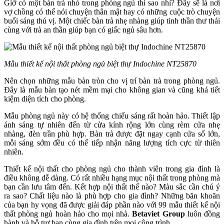
Giờ có một bàn trà nhỏ trong phòng ngủ thì sao nhỉ? Đây sẽ là nơi
vợ chồng có thể nói chuyện thân mật hay có những cuộc trò chuyện
buổi sáng thú vị. Một chiếc bàn trà nhẹ nhàng giúp tinh thần thư thái
cùng với trà an thần giúp bạn có giấc ngủ sâu hơn.
Mẫu thiết kế nội thất phòng ngủ biệt thự Indochine NT25870
Nên chọn những mẫu bàn tròn cho vị trí bàn trà trong phòng ngủ.
Đây là mẫu bàn tạo nét mềm mại cho không gian và cũng khá tiết
kiệm diện tích cho phòng.
Mẫu phòng ngủ này có hệ thống chiếu sáng rất hoàn hảo. Thiết lập
ánh sáng tự nhiên đến từ cửa kính rộng lớn cùng rèm cửa nhẹ
nhàng, đèn trần phù hợp. Bàn trà được đặt ngay cạnh cửa sổ lớn,
mỗi sáng sớm đều có thể tiếp nhận năng lượng tích cực từ thiên
nhiên.
Thiết kế nội thất cho phòng ngủ cho thành viên trong gia đình là
điều không dễ dàng. Có rất nhiều hạng mục nội thất trong phòng mà
bạn cần lưu tâm đến. Kết hợp nội thất thế nào? Màu sắc cần chú ý
ra sao? Chất liệu nào là phù hợp cho gia đình? Những băn khoăn
của bạn hy vọng đã được giải đáp phần nào với 99 mẫu thiết kế nội
thất phòng ngủ hoàn hảo cho mọi nhà.
Betaviet Group
luôn đồng
hành và hỗ trợ bạn cùng gia đình trên mọi công trình.