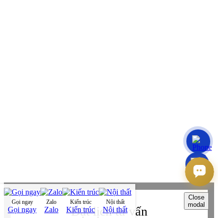
KẾT NỐI THÊM VỚI BETAVIET
Youtube
Youtube
Facebook
Facebook
Tiktok
Tiktok
Zalo
Zalo
Messenger
Messenger
Whatsapp
Whatsapp
Viber
Viber
Copyright © Betaviet since 2009, Alright reserverd. Thương hiệu đã được
đăng ký. ® Ghi rõ nguồn "https://betaviet.vn" khi phát hành lại thông tin
từ website này.
Close
Gọi ngay
Zalo
Kiến trúc
Nội thất
modal
Đặt lịch tư vấn
Gọi ngay
Zalo
Kiến trúc
Nội thất