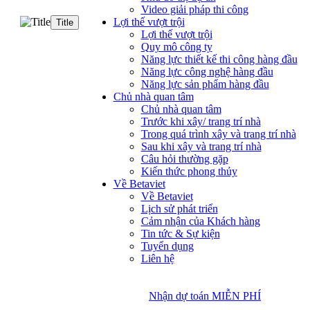
Video giải pháp thi công
Lợi thế vượt trội
Title
Lợi thế vượt trội
Quy mô công ty
Năng lực thiết kế thi công hàng đầu
Năng lực công nghệ hàng đầu
Năng lực sản phẩm hàng đầu
Chủ nhà quan tâm
Chủ nhà quan tâm
Trước khi xây/ trang trí nhà
Trong quá trình xây và trang trí nhà
Sau khi xây và trang trí nhà
Câu hỏi thường gặp
Kiến thức phong thủy
Về Betaviet
Về Betaviet
Lịch sử phát triển
Cảm nhận của Khách hàng
Tin tức & Sự kiện
Tuyển dụng
Liên hệ
Nhận dự toán MIỄN PHÍ
Nhận dự toán MIỄN PHÍ