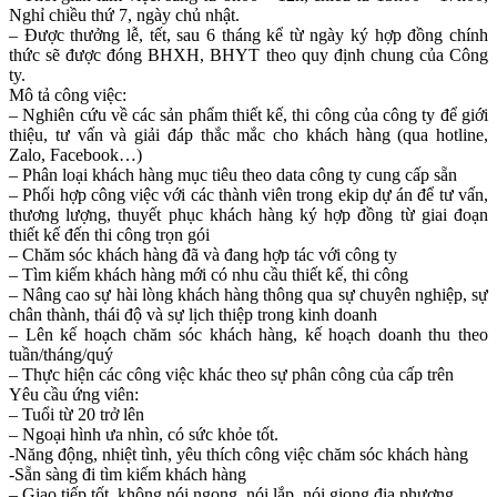
Nghỉ chiều thứ 7, ngày chủ nhật.
– Được thưởng lễ, tết, sau 6 tháng kể từ ngày ký hợp đồng chính
thức sẽ được đóng BHXH, BHYT theo quy định chung của Công
ty.
Mô tả công việc:
– Nghiên cứu về các sản phẩm thiết kế, thi công của công ty để giới
thiệu, tư vấn và giải đáp thắc mắc cho khách hàng (qua hotline,
Zalo, Facebook…)
– Phân loại khách hàng mục tiêu theo data công ty cung cấp sẵn
– Phối hợp công việc với các thành viên trong ekip dự án để tư vấn,
thương lượng, thuyết phục khách hàng ký hợp đồng từ giai đoạn
thiết kế đến thi công trọn gói
– Chăm sóc khách hàng đã và đang hợp tác với công ty
– Tìm kiếm khách hàng mới có nhu cầu thiết kế, thi công
– Nâng cao sự hài lòng khách hàng thông qua sự chuyên nghiệp, sự
chân thành, thái độ và sự lịch thiệp trong kinh doanh
– Lên kế hoạch chăm sóc khách hàng, kế hoạch doanh thu theo
tuần/tháng/quý
– Thực hiện các công việc khác theo sự phân công của cấp trên
Yêu cầu ứng viên:
– Tuổi từ 20 trở lên
– Ngoại hình ưa nhìn, có sức khỏe tốt.
-Năng động, nhiệt tình, yêu thích công việc chăm sóc khách hàng
-Sẵn sàng đi tìm kiếm khách hàng
– Giao tiếp tốt, không nói ngọng, nói lắp, nói giọng địa phương.