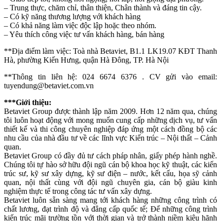
– Trung thực, chăm chỉ, thân thiện, Chân thành và đáng tin cậy.
– Có kỹ năng thương lượng với khách hàng
– Có khả năng làm việc độc lập hoặc theo nhóm.
– Yêu thích công việc tư vấn khách hàng, bán hàng
**Địa điểm làm việc: Toà nhà Betaviet, B1.1 LK19.07 KĐT Thanh
Hà, phường Kiến Hưng, quận Hà Đông, TP. Hà Nội
**Thông tin liên hệ: 024 6674 6376 . CV gửi vào email:
tuyendung@betaviet.com.vn
***Giới thiệu:
Betaviet Group được thành lập năm 2009. Hơn 12 năm qua, chúng
tôi luôn hoạt động với mong muốn cung cấp những dịch vụ, tư vấn
thiết kế và thi công chuyên nghiệp đáp ứng một cách đồng bộ các
nhu cầu của nhà đầu tư về các lĩnh vực Kiến trúc – Nội thất – Cảnh
quan.
Betaviet Group có đầy đủ tư cách pháp nhân, giấy phép hành nghề.
Chúng tôi tự hào sở hữu đội ngũ cán bộ khoa học kỹ thuật, các kiến
trúc sư, kỹ sư xây dựng, kỹ sư điện – nước, kết cấu, họa sỹ cảnh
quan, nội thất cùng với đội ngũ chuyên gia, cán bộ giàu kinh
nghiệm thực tế trong công tác tư vấn xây dựng.
Betaviet luôn sẵn sàng mang tới khách hàng những công trình có
chất lương, đạt trình độ và đẳng cấp quốc tế; Để những công trình
kiến trúc mãi trường tồn với thời gian và trở thành niềm kiêu hãnh