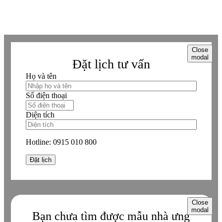
đăng ký. ® Ghi rõ nguồn "https://betaviet.vn" khi phát hành lại thông tin
từ website này.
Close
modal
Đặt lịch tư vấn
Họ và tên
Số điện thoại
Diện tích
Hotline:
0915 010 800
Close
modal
Bạn chưa tìm được mẫu nhà ưng