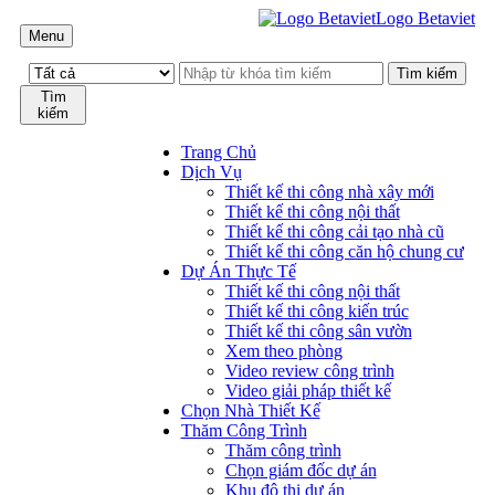
Logo Betaviet
Menu
Tìm
kiếm
Trang Chủ
Dịch Vụ
Thiết kế thi công nhà xây mới
Thiết kế thi công nội thất
Thiết kế thi công cải tạo nhà cũ
Thiết kế thi công căn hộ chung cư
Dự Án Thực Tế
Thiết kế thi công nội thất
Thiết kế thi công kiến trúc
Thiết kế thi công sân vườn
Xem theo phòng
Video review công trình
Video giải pháp thiết kế
Chọn Nhà Thiết Kế
Thăm Công Trình
Thăm công trình
Chọn giám đốc dự án
Khu đô thị dự án