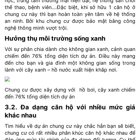
học, trung tâm thương mại hiện đại, hệ thống sân chơi
thể thao, bệnh viên….Đặc biệt, khi sở hữu 1 căn hộ ở
chung cư này thì bạn hoàn toàn yên tâm về hệ thống
an ninh. Bởi khu chung cư được bảo mật bằng công
nghệ thông minh vượt trội.
Hưởng thụ môi trường sống xanh
Với sự phân chia dành cho không gian xanh, cảnh quan
chiếm đến 76% tổng diện tích dự án. Điều này mang
đến cho bạn và gia đình một không gian sống trong
lành với cây xanh – hồ nước xuất hiện khắp nơi.
Chung cư được xây dựng với hồ bơi, cây xanh chiếm
đến 76% tổng diện tích dự án
3.2. Đa dạng căn hộ với nhiều mức giá
khác nhau
Tìm hiểu về dự án chung cư này chắc hẳn bạn sẽ biết,
chung cư có rất nhiều phân khúc căn hộ khác nhau để
đáp ứng mức tài chính của đa dạng đối tượng. Cụ thể