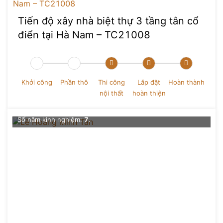
Tiến độ xây nhà biệt thự 3 tầng tân cổ
điển tại Hà Nam – TC21008
Lê Hoàng Minh Tân
Khởi công
Phần thô
Thi công
Lắp đặt
Hoàn thành
nội thất
hoàn thiện
Chức vụ
: Giám đốc thiết kế Nội thất
Số dự án đã thực hiện
: 0+
Số năm kinh nghiệm:
7
.
Đề xuất