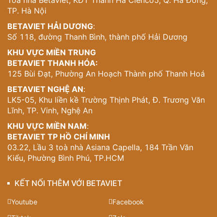
Toà nhà Betaviet, KĐT Thanh Hà Cienco5, Q. Hà Đông,
TP. Hà Nội
BETAVIET HẢI DƯƠNG
:
Số 118, đường Thanh Bình, thành phố Hải Dương
KHU VỰC MIỀN TRUNG
BETAVIET THANH HÓA:
125 Bùi Đạt, Phường An Hoạch Thành phố Thanh Hoá
BETAVIET NGHỆ AN
:
LK5-05, Khu liền kề Trường Thịnh Phát, Đ. Trương Văn
Lĩnh, TP. Vinh, Nghệ An
KHU VỰC MIỀN NAM
:
BETAVIET TP HỒ CHÍ MINH
03.22, Lầu 3 toà nhà Asiana Capella, 184 Trần Văn
Kiểu, Phường Bình Phú, TP.HCM
KẾT NỐI THÊM VỚI BETAVIET
Youtube
Facebook