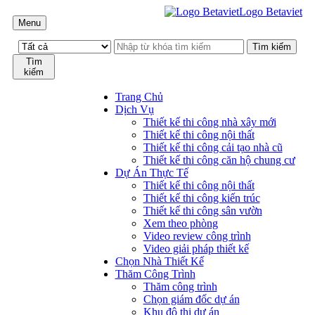
Logo Betaviet
Menu
Tìm
kiếm
Trang Chủ
Dịch Vụ
Thiết kế thi công nhà xây mới
Thiết kế thi công nội thất
Thiết kế thi công cải tạo nhà cũ
Thiết kế thi công căn hộ chung cư
Dự Án Thực Tế
Thiết kế thi công nội thất
Thiết kế thi công kiến trúc
Thiết kế thi công sân vườn
Xem theo phòng
Video review công trình
Video giải pháp thiết kế
Chọn Nhà Thiết Kế
Thăm Công Trình
Thăm công trình
Chọn giám đốc dự án
Khu đô thị dự án