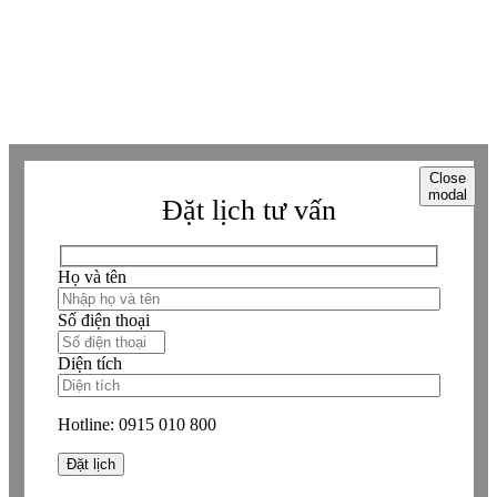
Copyright © Betaviet since 2009, Alright reserverd. Thương hiệu đã được
đăng ký. ® Ghi rõ nguồn "https://betaviet.vn" khi phát hành lại thông tin
từ website này.
Close
modal
Đặt lịch tư vấn
Họ và tên
Số điện thoại
Diện tích
Hotline:
0915 010 800