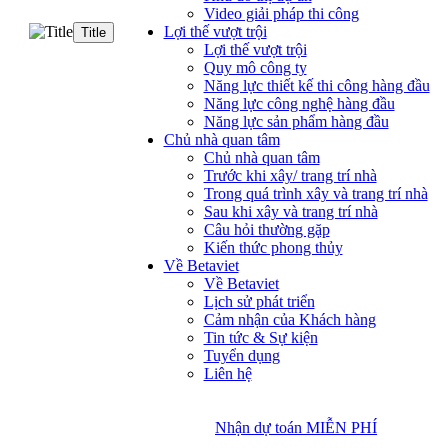
Video giải pháp thi công
Lợi thế vượt trội
Title
Lợi thế vượt trội
Quy mô công ty
Năng lực thiết kế thi công hàng đầu
Năng lực công nghệ hàng đầu
Năng lực sản phẩm hàng đầu
Chủ nhà quan tâm
Chủ nhà quan tâm
Trước khi xây/ trang trí nhà
Trong quá trình xây và trang trí nhà
Sau khi xây và trang trí nhà
Câu hỏi thường gặp
Kiến thức phong thủy
Về Betaviet
Về Betaviet
Lịch sử phát triển
Cảm nhận của Khách hàng
Tin tức & Sự kiện
Tuyển dụng
Liên hệ
Nhận dự toán MIỄN PHÍ
Nhận dự toán MIỄN PHÍ