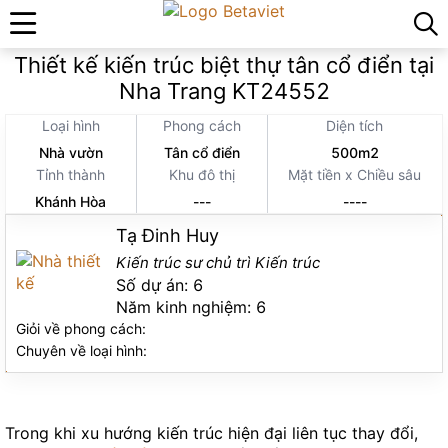
Trang chủ
»
Thiết kế thi công kiến trúc
»
Thiết kế kiến trúc biệt thự tân cổ điển tại
Nha Trang KT24552
Loại hình
Phong cách
Diện tích
Nhà vườn
Tân cổ điển
500m2
Tỉnh thành
Khu đô thị
Mặt tiền x Chiều sâu
Khánh Hòa
---
----
Tạ Đinh Huy
Kiến trúc sư chủ trì Kiến trúc
Số dự án:
6
Năm kinh nghiệm:
6
Giỏi về phong cách:
Chuyên về loại hình:
Trong khi xu hướng kiến trúc hiện đại liên tục thay đổi,