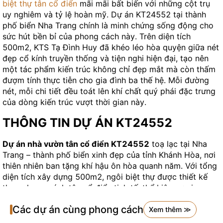
biệt thự tân cổ điển
mãi mãi bất biến với những cột trụ
uy nghiêm và tỷ lệ hoàn mỹ. Dự án KT24552 tại thành
phố biển Nha Trang chính là minh chứng sống động cho
sức hút bền bỉ của phong cách này. Trên diện tích
500m2, KTS Tạ Đình Huy đã khéo léo hòa quyện giữa nét
đẹp cổ kính truyền thống và tiện nghi hiện đại, tạo nên
một tác phẩm kiến trúc không chỉ đẹp mắt mà còn thấm
đượm tính thực tiễn cho gia đình ba thế hệ. Mỗi đường
nét, mỗi chi tiết đều toát lên khí chất quý phái đặc trưng
của dòng kiến trúc vượt thời gian này.
THÔNG TIN DỰ ÁN KT24552
Dự án nhà vườn tân cổ điển KT24552
toạ lạc tại Nha
Trang – thành phố biển xinh đẹp của tỉnh Khánh Hòa, nơi
thiên nhiên ban tặng khí hậu ôn hòa quanh năm. Với tổng
diện tích xây dựng 500m2, ngôi biệt thự được thiết kế
theo phong cách tân cổ điển tinh tế, thể hiện sự giao
thoa hoàn hảo giữa vẻ đẹp cổ kính và nhu cầu sinh hoạt
Các dự án cùng phong cách
đương đại.
Xem thêm ≫