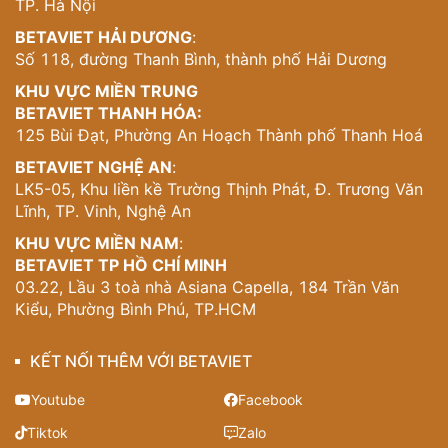
ánh sáng tự nhiên, khiến cho không gian trở nên thông
TP. Hà Nội
thoáng và rộng rãi hơn. Đặc biệt, trong
thiết kế nội thất
BETAVIET HẢI DƯƠNG
:
tân cổ điển
bên trong, tinh thần cột trụ này được tiếp tục
Số 118, đường Thanh Bình, thành phố Hải Dương
thể hiện qua các chi tiết trang trí và bố cục không gian.
KHU VỰC MIỀN TRUNG
Chi Tiết Trang Trí Và Vật Liệu Cao Cấp
BETAVIET THANH HÓA:
125 Bùi Đạt, Phường An Hoạch Thành phố Thanh Hoá
Từ những hoa văn chạm khắc trên mặt tiền đến texture
BETAVIET NGHỆ AN
:
đá tự nhiên ở chân cột, mỗi chi tiết của biệt thự đều được
LK5-05, Khu liền kề Trường Thịnh Phát, Đ. Trương Văn
chăm chút kỹ lưỡng. Gam màu trắng chủ đạo kết hợp với
Lĩnh, TP. Vinh, Nghệ An
điểm nhấn từ khung cửa sổ màu nâu gỗ tự nhiên, tạo nên
sự tương phản hài hòa và sang trọng.
KHU VỰC MIỀN NAM
:
BETAVIET TP HỒ CHÍ MINH
Vật liệu được lựa chọn không chỉ vì tính thẩm mỹ mà còn
03.22, Lầu 3 toà nhà Asiana Capella, 184 Trần Văn
phù hợp với khí hậu ven biển Nha Trang. Đá ốp chân
Kiểu, Phường Bình Phú, TP.HCM
tường có khả năng chống ăn mòn muối biển, trong khi
sơn ngoại thất cao cấp đảm bảo độ bền màu trước tác
động của nắng và gió.
KẾT NỐI THÊM VỚI BETAVIET
Không Gian Sống Đẳng Cấp Hiện Đại
Youtube
Facebook
Tiktok
Zalo
Bước vào bên trong, không gian nội thất của biệt thự