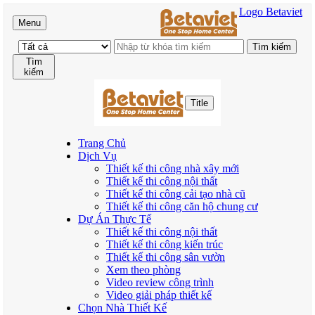
Logo Betaviet
Menu
Tìm
kiếm
Title
Trang Chủ
Dịch Vụ
Thiết kế thi công nhà xây mới
Thiết kế thi công nội thất
Thiết kế thi công cải tạo nhà cũ
Thiết kế thi công căn hộ chung cư
Dự Án Thực Tế
Thiết kế thi công nội thất
Thiết kế thi công kiến trúc
Thiết kế thi công sân vườn
Xem theo phòng
Video review công trình
Video giải pháp thiết kế
Chọn Nhà Thiết Kế