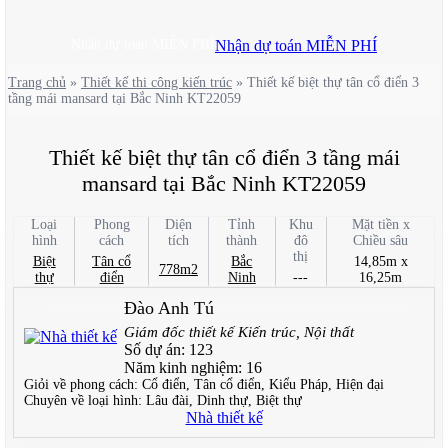
Nhận dự toán MIỄN PHÍ
Nhận dự toán MIỄN PHÍ
Trang chủ
»
Thiết kế thi công kiến trúc
»
Thiết kế biệt thự tân cổ điển 3
tầng mái mansard tại Bắc Ninh KT22059
Thiết kế biệt thự tân cổ điển 3 tầng mái
mansard tại Bắc Ninh KT22059
Loại
Phong
Diện
Tỉnh
Khu
Mặt tiền x
hình
cách
tích
thành
đô
Chiều sâu
thị
Biệt
Tân cổ
Bắc
14,85m x
778m2
thự
điển
Ninh
---
16,25m
Đào Anh Tú
Giám đốc thiết kế Kiến trúc, Nội thất
Số dự án:
123
Năm kinh nghiệm:
16
Giỏi về phong cách:
Cổ điển, Tân cổ điển, Kiểu Pháp, Hiện đại
Chuyên về loại hình:
Lâu đài, Dinh thự, Biệt thự
Nhà thiết kế