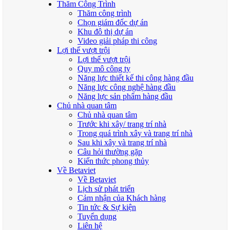
Thăm Công Trình
Thăm công trình
Chọn giám đốc dự án
Khu đô thị dự án
Video giải pháp thi công
Lợi thế vượt trội
Lợi thế vượt trội
Quy mô công ty
Năng lực thiết kế thi công hàng đầu
Năng lực công nghệ hàng đầu
Năng lực sản phẩm hàng đầu
Chủ nhà quan tâm
Chủ nhà quan tâm
Trước khi xây/ trang trí nhà
Trong quá trình xây và trang trí nhà
Sau khi xây và trang trí nhà
Câu hỏi thường gặp
Kiến thức phong thủy
Về Betaviet
Về Betaviet
Lịch sử phát triển
Cảm nhận của Khách hàng
Tin tức & Sự kiện
Tuyển dụng
Liên hệ