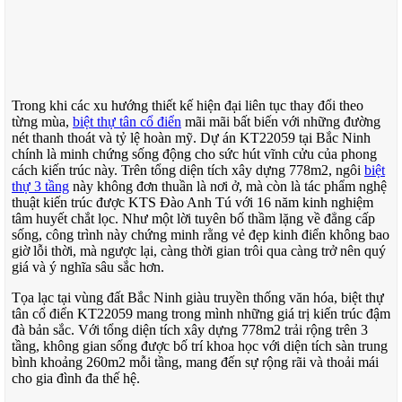
Trong khi các xu hướng thiết kế hiện đại liên tục thay đổi theo
từng mùa,
biệt thự tân cổ điển
mãi mãi bất biến với những đường
nét thanh thoát và tỷ lệ hoàn mỹ. Dự án KT22059 tại Bắc Ninh
chính là minh chứng sống động cho sức hút vĩnh cửu của phong
cách kiến trúc này. Trên tổng diện tích xây dựng 778m2, ngôi
biệt
thự 3 tầng
này không đơn thuần là nơi ở, mà còn là tác phẩm nghệ
thuật kiến trúc được KTS Đào Anh Tú với 16 năm kinh nghiệm
tâm huyết chắt lọc. Như một lời tuyên bố thầm lặng về đẳng cấp
sống, công trình này chứng minh rằng vẻ đẹp kinh điển không bao
giờ lỗi thời, mà ngược lại, càng thời gian trôi qua càng trở nên quý
giá và ý nghĩa sâu sắc hơn.
Tọa lạc tại vùng đất Bắc Ninh giàu truyền thống văn hóa, biệt thự
tân cổ điển KT22059 mang trong mình những giá trị kiến trúc đậm
đà bản sắc. Với tổng diện tích xây dựng 778m2 trải rộng trên 3
tầng, không gian sống được bố trí khoa học với diện tích sàn trung
bình khoảng 260m2 mỗi tầng, mang đến sự rộng rãi và thoải mái
cho gia đình đa thế hệ.