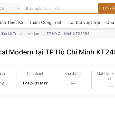
hà Thiết Kế
Thăm Công Trình
Lợi thế vượt trội
Chủ
hự liền kề Tropical Modern tại TP Hồ Chí Minh KT24554
opical Modern tại TP Hồ Chí Minh KT2
tích
Tỉnh thành
Khu đô thị
Mặt tiền x
sâu
m2
TP Hồ Chí Minh
---
----