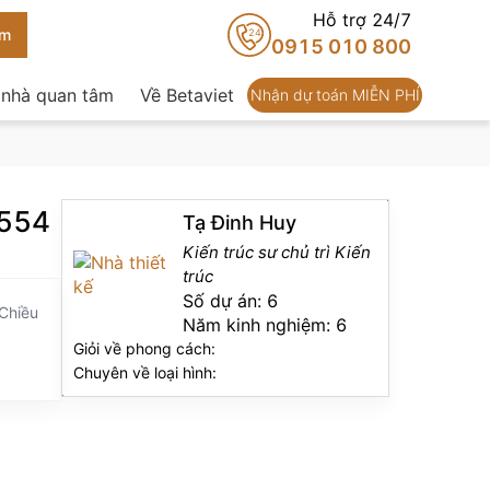
Hỗ trợ 24/7
24
0915 010 800
 nhà quan tâm
Về Betaviet
Nhận dự toán MIỄN PHÍ
4554
Tạ Đinh Huy
Kiến trúc sư chủ trì Kiến
trúc
Số dự án:
6
 Chiều
Năm kinh nghiệm:
6
Giỏi về phong cách:
Chuyên về loại hình: