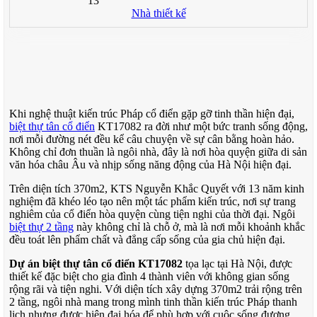
13
Nhà thiết kế
Khi nghệ thuật kiến trúc Pháp cổ điển gặp gỡ tinh thần hiện đại,
biệt thự tân cổ điển
KT17082 ra đời như một bức tranh sống động,
nơi mỗi đường nét đều kể câu chuyện về sự cân bằng hoàn hảo.
Không chỉ đơn thuần là ngôi nhà, đây là nơi hòa quyện giữa di sản
văn hóa châu Âu và nhịp sống năng động của Hà Nội hiện đại.
Trên diện tích 370m2, KTS Nguyễn Khắc Quyết với 13 năm kinh
nghiệm đã khéo léo tạo nên một tác phẩm kiến trúc, nơi sự trang
nghiêm của cổ điển hòa quyện cùng tiện nghi của thời đại. Ngôi
biệt thự 2 tầng
này không chỉ là chỗ ở, mà là nơi mỗi khoảnh khắc
đều toát lên phẩm chất và đẳng cấp sống của gia chủ hiện đại.
Dự án biệt thự tân cổ điển KT17082
tọa lạc tại Hà Nội, được
thiết kế đặc biệt cho gia đình 4 thành viên với không gian sống
rộng rãi và tiện nghi. Với diện tích xây dựng 370m2 trải rộng trên
2 tầng, ngôi nhà mang trong mình tinh thần kiến trúc Pháp thanh
lịch nhưng được hiện đại hóa để phù hợp với cuộc sống đương