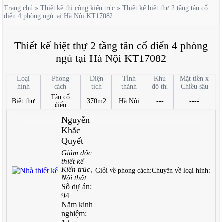
Trang chủ
»
Thiết kế thi công kiến trúc
»
Thiết kế biệt thự 2 tầng tân cổ
điển 4 phòng ngủ tại Hà Nội KT17082
Thiết kế biệt thự 2 tầng tân cổ điển 4 phòng
ngủ tại Hà Nội KT17082
Loại
Phong
Diện
Tỉnh
Khu
Mặt tiền x
hình
cách
tích
thành
đô thị
Chiều sâu
Tân cổ
Biệt thự
370m2
Hà Nội
---
----
điển
Nguyễn
Khắc
Quyết
Giám đốc
thiết kế
Kiến trúc,
Giỏi về phong cách:
Chuyên về loại hình:
Nội thất
Số dự án:
94
Năm kinh
nghiệm: