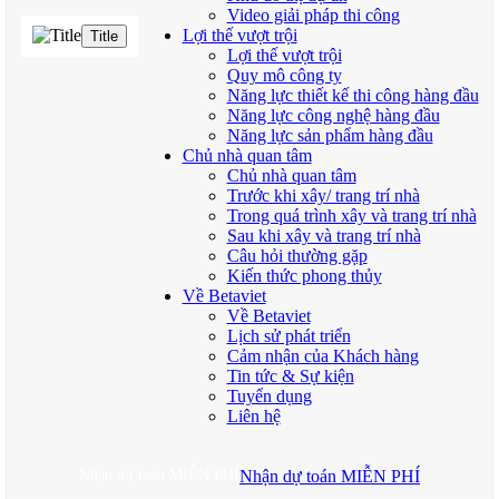
Video giải pháp thi công
Lợi thế vượt trội
Title
Lợi thế vượt trội
Quy mô công ty
Năng lực thiết kế thi công hàng đầu
Năng lực công nghệ hàng đầu
Năng lực sản phẩm hàng đầu
Chủ nhà quan tâm
Chủ nhà quan tâm
Trước khi xây/ trang trí nhà
Trong quá trình xây và trang trí nhà
Sau khi xây và trang trí nhà
Câu hỏi thường gặp
Kiến thức phong thủy
Về Betaviet
Về Betaviet
Lịch sử phát triển
Cảm nhận của Khách hàng
Tin tức & Sự kiện
Tuyển dụng
Liên hệ
Nhận dự toán MIỄN PHÍ
Nhận dự toán MIỄN PHÍ