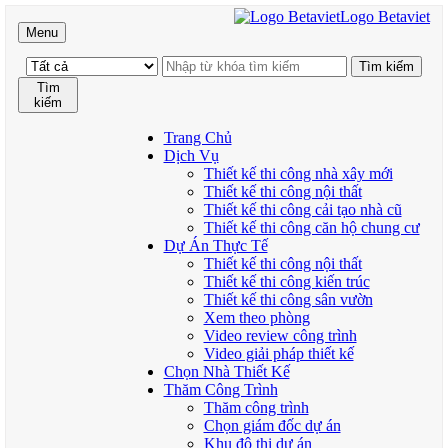
Logo Betaviet
Menu
Tìm
kiếm
Trang Chủ
Dịch Vụ
Thiết kế thi công nhà xây mới
Thiết kế thi công nội thất
Thiết kế thi công cải tạo nhà cũ
Thiết kế thi công căn hộ chung cư
Dự Án Thực Tế
Thiết kế thi công nội thất
Thiết kế thi công kiến trúc
Thiết kế thi công sân vườn
Xem theo phòng
Video review công trình
Video giải pháp thiết kế
Chọn Nhà Thiết Kế
Thăm Công Trình
Thăm công trình
Chọn giám đốc dự án
Khu đô thị dự án