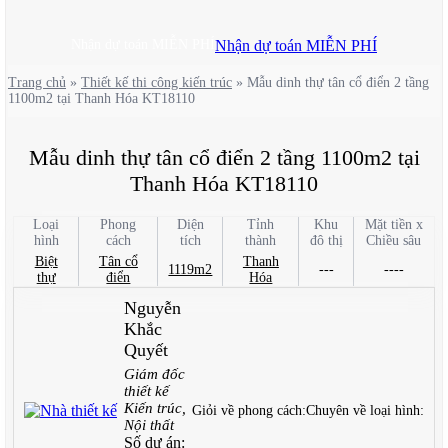
Nhận dự toán MIỄN PHÍ
Nhận dự toán MIỄN PHÍ
Trang chủ
»
Thiết kế thi công kiến trúc
»
Mẫu dinh thự tân cổ điển 2 tầng
1100m2 tại Thanh Hóa KT18110
Mẫu dinh thự tân cổ điển 2 tầng 1100m2 tại
Thanh Hóa KT18110
Loại
Phong
Diện
Tỉnh
Khu
Mặt tiền x
hình
cách
tích
thành
đô thị
Chiều sâu
Biệt
Tân cổ
Thanh
1119m2
---
----
thự
điển
Hóa
Nguyễn
Khắc
Quyết
Giám đốc
thiết kế
Kiến trúc,
Giỏi về phong cách:
Chuyên về loại hình:
Nội thất
Số dự án: