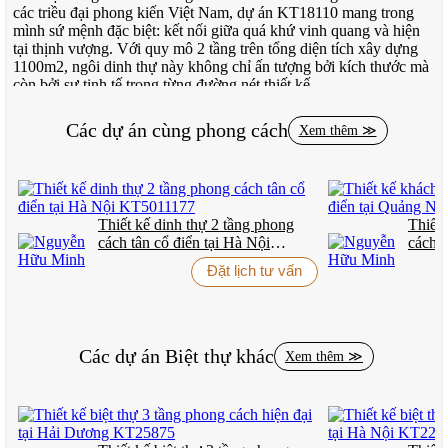
các triều đại phong kiến Việt Nam, dự án KT18110 mang trong
mình sứ mệnh đặc biệt: kết nối giữa quá khứ vinh quang và hiện
tại thịnh vượng. Với quy mô 2 tầng trên tổng diện tích xây dựng
1100m2, ngôi dinh thự này không chỉ ấn tượng bởi kích thước mà
còn bởi sự tinh tế trong từng đường nét thiết kế.
Các dự án cùng phong cách
Xem thêm ≫
Phong cách tân cổ điển của dự án thể hiện rõ nét qua việc kế thừa
những tinh hoa kiến trúc Hy Lạp, La Mã cổ đại nhưng được “làm
mới” bằng công nghệ xây dựng tiên tiến và vật liệu cao cấp. Đây
không phải chỉ là một ngôi nhà, mà là tuyên ngôn sống động về
Thiết kế dinh thự 2 tầng phong
Thiết 
đẳng cấp và phẩm vị của gia chủ giữa lòng đất Thanh.
cách tân cổ điển tại Hà Nội
cách t
KT5011177
KS50
KIẾN TRÚC CỔ ĐIỂN – DI SẢN SỐNG
Đặt lịch tư vấn
Tinh Thần Di Sản Bất Diệt
Khi ngắm nhìn dinh thự KT18110, ta không khỏi liên tưởng đến
Các dự án
Biệt thự
khác
Xem thêm ≫
những cung điện lộng lẫy của châu Âu thời Phục Hưng. Đó
không phải là sự trùng hợp ngẫu nhiên, mà là kết quả của quá trình
nghiên cứu, học hỏi và tái hiện một cách có chọn lọc những tinh
hoa nhất của kiến trúc cổ điển phương Tây.