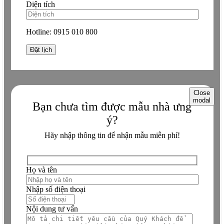
Diện tích
Hotline: 0915.010.800
(24/7)
Miễn phí
tư vấn chuyên sâu bởi KTS >10 năm kinh nghiệm
Giảm tới 30%
(tối đa 300 triệu) nội thất nhập khẩu cao cấp
Hotline:
0915 010 800
Website: BETAVIET.VN
Biến giấc mơ dinh thự tân cổ điển thành hiện thực – Gọi ngay!
Close
modal
Bạn chưa tìm được mẫu nhà ưng
ý?
Hãy nhập thông tin để nhận mẫu miễn phí!
Họ và tên
Nhập số điện thoại
Nội dung tư vấn