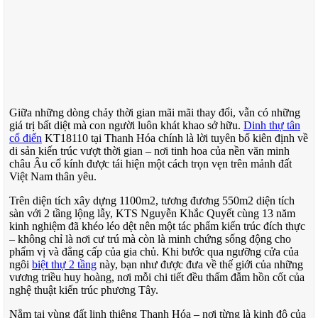
Giữa những dòng chảy thời gian mãi mãi thay đổi, vẫn có những
giá trị bất diệt mà con người luôn khát khao sở hữu.
Dinh thự tân
cổ điển
KT18110 tại Thanh Hóa chính là lời tuyên bố kiên định về
di sản kiến trúc vượt thời gian – nơi tinh hoa của nền văn minh
châu Âu cổ kính được tái hiện một cách trọn vẹn trên mảnh đất
Việt Nam thân yêu.
Trên diện tích xây dựng 1100m2, tương đương 550m2 diện tích
sàn với 2 tầng lộng lẫy, KTS Nguyễn Khắc Quyết cùng 13 năm
kinh nghiệm đã khéo léo dệt nên một tác phẩm kiến trúc đích thực
– không chỉ là nơi cư trú mà còn là minh chứng sống động cho
phẩm vị và đẳng cấp của gia chủ. Khi bước qua ngưỡng cửa của
ngôi
biệt thự 2 tầng
này, bạn như được đưa về thế giới của những
vương triều huy hoàng, nơi mỗi chi tiết đều thấm đẫm hồn cốt của
nghệ thuật kiến trúc phương Tây.
Nằm tại vùng đất linh thiêng Thanh Hóa – nơi từng là kinh đô của