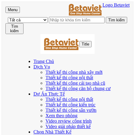
Logo Betaviet
Menu
Tìm
kiếm
Title
Trang Chủ
Dịch Vụ
Thiết kế thi công nhà xây mới
Thiết kế thi công nội thất
Thiết kế thi công cải tạo nhà cũ
Thiết kế thi công căn hộ chung cư
Dự Án Thực Tế
Thiết kế thi công nội thất
Thiết kế thi công kiến trúc
Thiết kế thi công sân vườn
Xem theo phòng
Video review công trình
Video giải pháp thiết kế
Chọn Nhà Thiết Kế