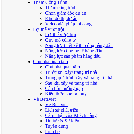
Thăm Công Trình
Thăm công trình
Chọn giám đốc dự án
Khu đô thị dự án
Video giải pháp thi công
Lợi thế vượt trội
Lợi thế vượt trội
Quy mô công ty
Năng lực thiết kế thi công hàng đầu
Năng lực công nghệ hàng đầu
Năng lực sản phẩm hàng đầu
Chủ nhà quan tâm
Chủ nhà quan tâm
Trước khi xây/ trang trí nhà
Trong quá trình xây và trang trí nhà
Sau khi xây và trang trí nhà
Câu hỏi thường gặp
Kiến thức phong thủy
Về Betaviet
Về Betaviet
Lịch sử phát triển
Cảm nhận của Khách hàng
Tin tức & Sự kiện
Tuyển dụng
Liên hệ