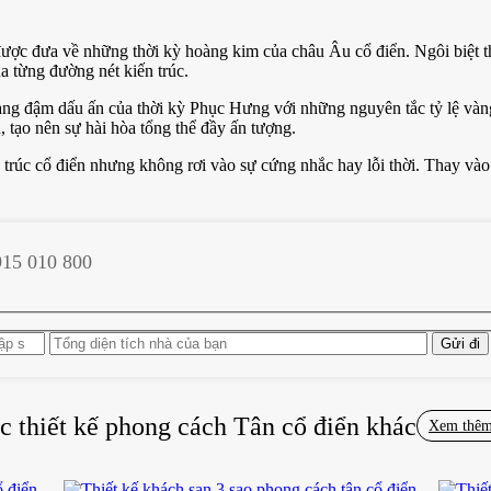
ược đưa về những thời kỳ hoàng kim của châu Âu cổ điển. Ngôi biệt t
ua từng đường nét kiến trúc.
ng đậm dấu ấn của thời kỳ Phục Hưng với những nguyên tắc tỷ lệ vàng đ
, tạo nên sự hài hòa tổng thể đầy ấn tượng.
n trúc cổ điển nhưng không rơi vào sự cứng nhắc hay lỗi thời. Thay vào
915 010 800
nghiêm được thiết kế theo phong cách Ionic và Corinthian cổ điển. Nhữ
 những họa tiết tinh xảo.
ân bằng hoàn hảo cho toàn bộ mặt tiền. Chiều cao, đường kính và khoảng
vùng sáng tối đầy nghệ thuật, làm cho ngôi biệt thự trở nên sống động 
acanthus đặc trưng, thể hiện sự tinh tế và đẳng cấp. Những chi tiết này 
c thiết kế phong cách
Tân cổ điển
khác
Xem thê
 và kỹ thuật thi công tinh xảo. Từ những phù điêu được chạm khắc thủ 