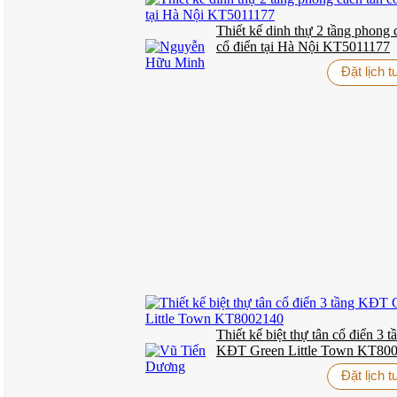
chăm chút tỉ mỉ.
Thiết kế dinh thự 2 tầng phong 
Màu sắc chủ đạo là trắng tinh khôi được phối hợp khéo léo với nhữ
cổ điển tại Hà Nội KT5011177
với cảnh quan xung quanh một cách tự nhiên.
Đặt lịch 
Đặc biệt ấn tượng là hệ thống cửa sổ vòm với những khung cửa được
tối ưu hóa khả năng cách nhiệt và chống ồn. Những ban công nhỏ xin
Không Gian Sống Đẳng Cấp Xuyên Suốt
Bên trong ngôi biệt thự, phong cách
thiết kế nội thất tân cổ điển
được 
sofa da thật cao cấp, mọi không gian đều toát lên vẻ đẹp quý phái và
Hệ thống cầu thang xoắn ốc với lan can sắt nghệ thuật không chỉ l
tân cổ điển, tủ quần áo gỗ tự nhiên và những món đồ trang trí tinh x
BETAVIET.VN
– 15 năm chuyên sâu thiết kế kiến trúc tân cổ điể
🎯
LIÊN HỆ NGAY:
Hotline: 0915.010.800
(24/7)
Thiết kế biệt thự tân cổ điển 3 t
Miễn phí
tư vấn chuyên sâu bởi KTS >10 năm kinh nghiệm
KĐT Green Little Town KT80
Giảm tới 30%
(tối đa 300 triệu) nội thất nhập khẩu cao cấp
Website: BETAVIET.VN
Đặt lịch 