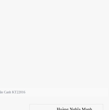
 Vân Canh KT22016
Hoàng Nghĩa Mạnh