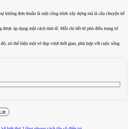
hự không đơn thuần là một công trình xây dựng mà là câu chuyện kể
ược áp dụng một cách tinh tế. Mỗi chi tiết từ phù điêu trang trí
 đó, nó thể hiện một vẻ đẹp vượt thời gian, phù hợp với cuộc sống
ng cây cột màu trắng tinh khôi này không chỉ có chức năng đỡ đà mà
 cách giữa các cột đều được tính toán cẩn thận để đạt được hiệu ứng
và cuốn hút hơn.
không chỉ mang ý nghĩa trang trí mà còn thể hiện sự hiểu biết sâu sắc
m ≫
công đến hệ thống ban công sắt nghệ thuật, mọi chi tiết đều được