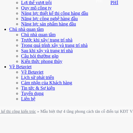
PHÍ
Lợi thế vượt trội
PHÍ
Quy mô công ty
Năng lực thiết kế thi công hàng đầu
Năng lực công nghệ hàng đầu
Năng lực sản phẩm hàng đầu
Chủ nhà quan tâm
Chủ nhà quan tâm
Trước khi xây/ trang trí nhà
Trong quá trình xây và trang trí nhà
Sau khi xây và trang trí nhà
Câu hỏi thường gặp
Kiến thức phong thủy
Về Betaviet
Về Betaviet
Lịch sử phát triển
Cảm nhận của Khách hàng
Tin tức & Sự kiện
Tuyển dụng
Liên hệ
 kế thi công kiến trúc
»
Mẫu biệt thự 4 tầng phong cách tân cổ điển tại KĐT