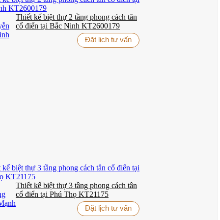
Thiết kế biệt thự 2 tầng phong cách tân
chỉ tạo nên vẻ đẹp thanh lịch mà còn giúp ngôi biệt thự hòa quyện
cổ điển tại Bắc Ninh KT2600179
Đặt lịch tư vấn
ung nhôm sơn tĩnh điện màu trắng không chỉ đảm bảo độ bền mà còn
, tạo điểm nhấn nghệ thuật cho mặt tiền.
à cao được trang trí họa tiết cầu kỳ đến phòng khách rộng rãi với bộ
 phòng ngủ được thiết kế theo phong cách hoàng gia với giường ngủ
ng đầu thế giới, mang đến trải nghiệm spa tại gia đích thực.
NTER
trọn gói từ thiết kế đến thi công hoàn thiện.
Thiết kế biệt thự 3 tầng phong cách tân
cổ điển tại Phú Thọ KT21175
Đặt lịch tư vấn