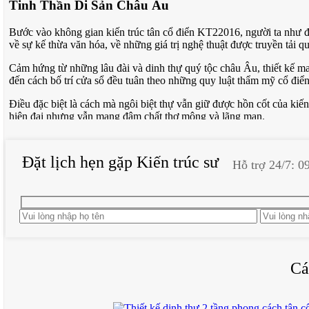
Tinh Thần Di Sản Châu Âu
Bước vào không gian kiến trúc tân cổ điển KT22016, người ta như đ
về sự kế thừa văn hóa, về những giá trị nghệ thuật được truyền tải q
Cảm hứng từ những lâu đài và dinh thự quý tộc châu Âu, thiết kế ma
đến cách bố trí cửa sổ đều tuân theo những quy luật thẩm mỹ cổ điển
Điều đặc biệt là cách mà ngôi biệt thự vẫn giữ được hồn cốt của kiế
hiện đại nhưng vẫn mang đậm chất thơ mộng và lãng mạn.
Nghệ Thuật Cột Trụ Và Tỷ Lệ Hoàn Mỹ
Đặt lịch hẹn gặp Kiến trúc sư
Hỗ trợ 24/7: 0
Điểm nhấn ấn tượng nhất của biệt thự chính là hệ thống cột trụ uy 
còn là những tác phẩm nghệ thuật thực thụ, được chạm khắc tỉ mỉ với
Tỷ lệ của các cột trụ tuân theo quy luật vàng cổ điển, tạo nên sự c
thị giác tối ưu. Khi ánh nắng chiếu vào, những cột trụ tạo ra những 
Đặc biệt, phần đầu cột (capital) được trang trí với những họa tiết lá 
về văn hóa kiến trúc cổ điển của đội ngũ thiết kế.
Cá
Chi Tiết Trang Trí Và Vật Liệu Cao Cấp
Ngôi biệt thự KT22016 là sự kết hợp hoàn hảo giữa vật liệu cao cấp