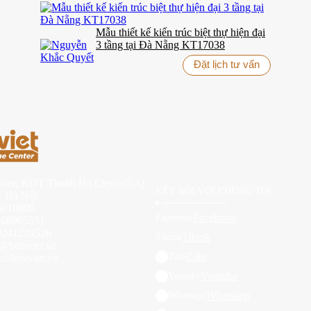
Mẫu thiết kế kiến trúc biệt thự hiện đại
3 tầng tại Đà Nẵng KT17038
Đặt lịch tư vấn
aviet, KĐT Thanh Hà Cienco5, Q.
KẾT NỐI VỚI CHÚNG TÔI
. Hà Nội
15010800
Facebook
Facebook
0968905551
0241224526
Tiktok
Tiktok
e@betaviet.vn
Zalo
Zalo
://betaviet.vn
Youtube
Youtube
Whatsapp
Whatsapp