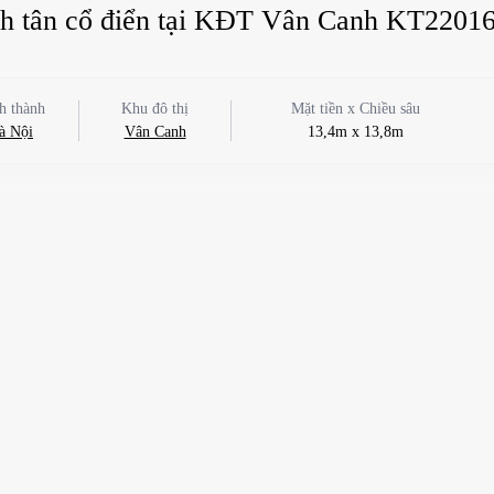
ách tân cổ điển tại KĐT Vân Canh KT2201
h thành
Khu đô thị
Mặt tiền x Chiều sâu
à Nội
Vân Canh
13,4m x 13,8m