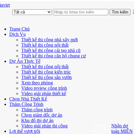
aviet
Trang Chủ
Dịch Vụ
Thiết kế thi công nhà xây mới
Thiết kế thi công nội thất
Thiết kế thi công cải tạo nhà cũ
Thiết kế thi công căn hộ chung cư
Dự Án Thực Tế
Thiết kế thi công nội thất
Thiết kế thi công kiến trúc
Thiết kế thi công sân vườn
Xem theo phòng
Video review công trình
Video giải pháp thiết kế
Chọn Nhà Thiết Kế
Thăm Công Trình
Thăm công trình
Chọn giám đốc dự án
Khu đô thị dự án
Video giải pháp thi công
Nhận dự
Nhận dự
toán MIỄN
Lợi thế vượt trội
toán MIỄN