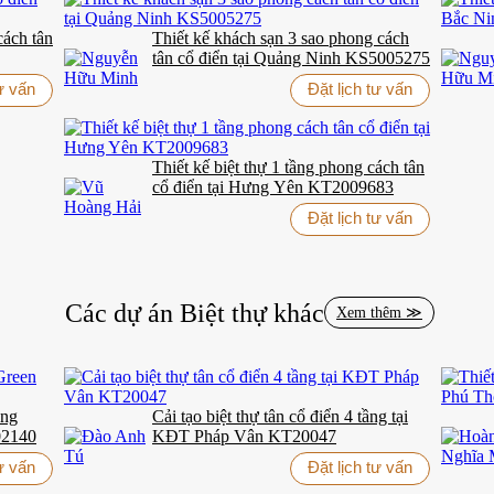
cách tân
Thiết kế khách sạn 3 sao phong cách
ng điểm nhấn màu vàng kem và nâu gỗ tự nhiên. Sự lựa chọn này không 
tân cổ điển tại Quảng Ninh KS5005275
tư vấn
Đặt lịch tư vấn
 thiết kế theo tỷ lệ hoàn hảo. Kính cường lực cao cấp kết hợp với kh
h được trang trí bằng lan can sắt uốn lượn như những dải lụa mềm mại
Thiết kế biệt thự 1 tầng phong cách tân
cổ điển tại Hưng Yên KT2009683
thể hiện một cách tinh tế qua từng góc cạnh. Từ sảnh chính với trần nh
Đặt lịch tư vấn
 đẳng cấp.
à phương tiện di chuyển mà còn là tác phẩm điêu khắc ấn tượng. Những
ảo. Mỗi phòng tắm đều được ốp đá marble cao cấp với thiết bị vệ sinh hà
Các dự án
Biệt thự
khác
Xem thêm ≫
n, phục vụ hơn 10.000 khách hàng toàn quốc.
ONE STOP HOME CE
ầng
Cải tạo biệt thự tân cổ điển 4 tầng tại
02140
KĐT Pháp Vân KT20047
tư vấn
Đặt lịch tư vấn