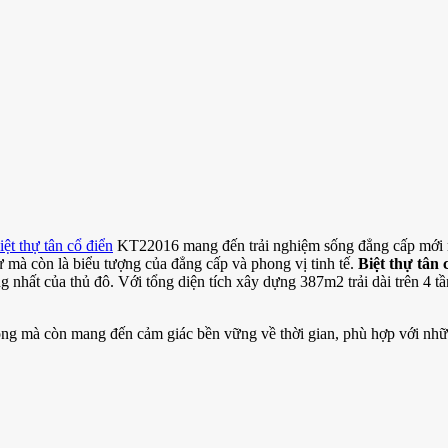
iệt thự tân cổ điển
KT22016 mang đến trải nghiệm sống đẳng cấp mới 
ư mà còn là biểu tượng của đẳng cấp và phong vị tinh tế.
Biệt thự tân
nhất của thủ đô. Với tổng diện tích xây dựng 387m2 trải dài trên 4 tầ
ọng mà còn mang đến cảm giác bền vững về thời gian, phù hợp với nhữn