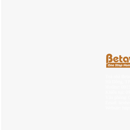
Toà nhà Bet
Hà Đông, TP
Hotline: 09
Khiếu nại: 
Văn phòng: 
Email: lienh
Website: https