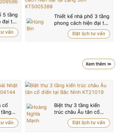
ố 5 tầng
Thiết kế nhà phố 3 tầng
 đại tại
phong cách hiện đại tại
596
Lạng Sơn KT5005388
 tư vấn
Đặt lịch tư vấn
Xem thêm ≫
n cổ
Biệt thự 3 tầng kiến
 tầng
trúc châu Âu tân cổ
điển tại Bắc Ninh
 tư vấn
Đặt lịch tư vấn
KT21019