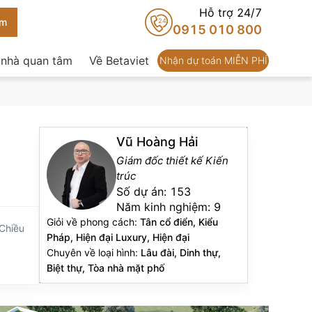
Hỗ trợ 24/7
24
0915 010 800
 nhà quan tâm
Về Betaviet
Nhận dự toán MIỄN PHÍ
Vũ Hoàng Hải
Giám đốc thiết kế Kiến
trúc
Số dự án:
153
Năm kinh nghiệm:
9
Giỏi về phong cách:
Tân cổ điển, Kiểu
 Chiều
Pháp, Hiện đại Luxury, Hiện đại
Chuyên về loại hình:
Lâu đài, Dinh thự,
Biệt thự, Tòa nhà mặt phố