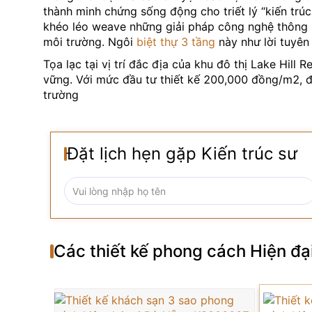
thành minh chứng sống động cho triết lý “kiến tr
khéo léo weave những giải pháp công nghệ thông m
môi trường. Ngôi
biệt thự 3 tầng
này như lời tuyên
Tọa lạc tại vị trí đắc địa của khu đô thị Lake Hi
vững. Với mức đầu tư thiết kế 200,000 đồng/m2, đ
trường
Phong cách hiện đại của dự án thể hiện qua những
nên một môi trường sống lý tưởng cho gia đình đư
Đặt lịch hẹn gặp Kiến trúc sư
Các thiết kế phong cách
Hiện đạ