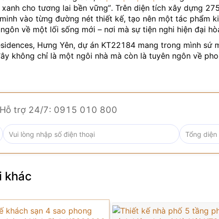
úc xanh cho tương lai bền vững”. Trên diện tích xây dựng 
inh vào từng đường nét thiết kế, tạo nên một tác phẩm ki
 ngôn về một lối sống mới – nơi mà sự tiện nghi hiện đại h
ll Residences, Hưng Yên, dự án KT22184 mang trong mình sứ
ây không chỉ là một ngôi nhà mà còn là tuyên ngôn về phon
 đường nét gọn gàng, không gian mở và đặc biệt là sự tích
ơng đại.
Hỗ trợ 24/7: 0915 010 800
i
khác