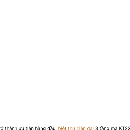
rở thành ưu tiên hàng đầu,
biệt thự hiện đại
3 tầng mã KT221