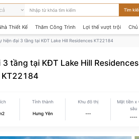
hà Thiết Kế
Thăm Công Trình
Lợi thế vượt trội
Chủ
hự hiện đại 3 tầng tại KĐT Lake Hill Residences KT22184
i 3 tầng tại KĐT Lake Hill Residences
KT22184
tích
Tỉnh thành
Khu đô thị
Mặt tiền x
sâu
m2
Hưng Yên
---
----