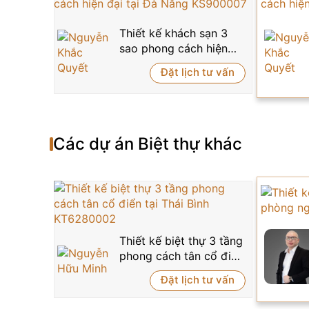
Thiết kế khách sạn 3
sao phong cách hiện
đại tại Đà Nẵng
Đặt lịch tư vấn
KS900007
Các dự án
Biệt thự
khác
Thiết kế biệt thự 3 tầng
phong cách tân cổ điển
tại Thái Bình
Đặt lịch tư vấn
KT6280002