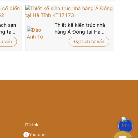
ách sạn
Thiết kế kiến trúc nhà
ng tại
hàng Á Đông tại Hà
9252
Tĩnh KT17173
tư vấn
Đặt lịch tư vấn
Tiktok
Youtube