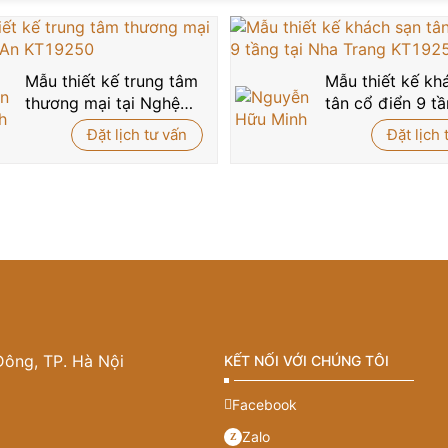
Mẫu thiết kế trung tâm
Mẫu thiết kế kh
thương mại tại Nghệ
tân cổ điển 9 tầ
An KT19250
Nha Trang KT1
Đặt lịch tư vấn
Đặt lịch 
Đông, TP. Hà Nội
KẾT NỐI VỚI CHÚNG TÔI
Facebook
Zalo