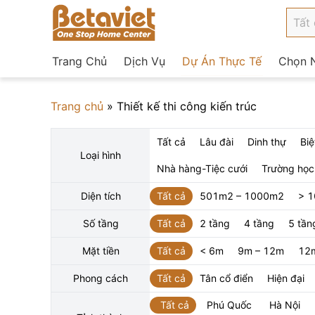
Trang Chủ
Dịch Vụ
Dự Án Thực Tế
Chọn N
Trang chủ
»
Thiết kế thi công kiến trúc
Tất cả
Lâu đài
Dinh thự
Biệ
Loại hình
Nhà hàng-Tiệc cưới
Trường học
Diện tích
Tất cả
501m2 – 1000m2
> 
Số tầng
Tất cả
2 tầng
4 tầng
5 tần
Mặt tiền
Tất cả
< 6m
9m – 12m
12
Phong cách
Tất cả
Tân cổ điển
Hiện đại
Tất cả
Phú Quốc
Hà Nội