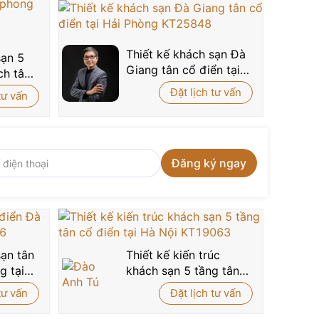
Thiết kế khách sạn Đà
sạn 5
Giang tân cổ điển tại
ch tân
Hải Phòng KT25848
ội
Đặt lịch tư vấn
tư vấn
sạn tân
Thiết kế kiến trúc
g tại
khách sạn 5 tầng tân
5846
cổ điển tại Hà Nội
tư vấn
Đặt lịch tư vấn
KT19063