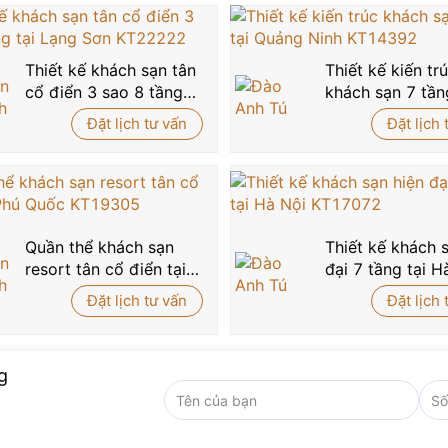
Thiết kế khách sạn tân
Thiết kế kiến tr
cổ điển 3 sao 8 tầng
khách sạn 7 tần
tại Lạng Sơn KT22222
Quảng Ninh KT
Đặt lịch tư vấn
Đặt lịch 
Quần thể khách sạn
Thiết kế khách 
resort tân cổ điển tại
đại 7 tầng tại H
Phú Quốc KT19305
KT17072
Đặt lịch tư vấn
Đặt lịch 
g