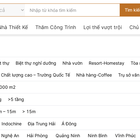
hà Thiết Kế
Thăm Công Trình
Lợi thế vượt trội
Chủ
t thự
Biệt thự nghỉ dưỡng
Nhà vườn
Resort-Homestay
Tòa 
 Chất lượng cao – Trường Quốc Tế
Nhà hàng-Coffee
Trụ sở vă
1000 m2
g
>5 tầng
m – 15m
> 15m
Indochine
Địa Trung Hải
Á Đông
Nghệ An
Hải Phòng
Quảng Ninh
Ninh Bình
Vĩnh Phúc