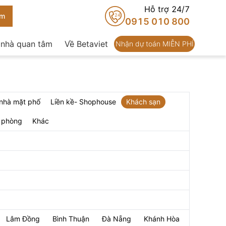
Hỗ trợ 24/7
24
0915 010 800
 nhà quan tâm
Về Betaviet
Nhận dự toán MIỄN PHÍ
nhà mặt phố
Liền kề- Shophouse
Khách sạn
n phòng
Khác
Lâm Đồng
Bình Thuận
Đà Nẵng
Khánh Hòa