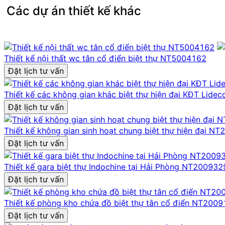
thất văn phòng biệt thự, khi tính thẩm mỹ luôn đi song hà
Các dự án thiết kế khác
Màu sắc chủ đạo của showroom là các gam trung tính như
đầy tính chuyên nghiệp. Tất cả tạo nên một không gian 
tạo và thúc đẩy giá trị thương hiệu bền vững.
Thiết kế nội thất wc tân cổ điển biệt thự NT5004162
Với phong cách thiết kế thời thượng, ứng dụng công n
Đặt lịch tư vấn
những doanh nghiệp đang tìm kiếm giải pháp thiết kế vă
Thiết kế các không gian khác biệt thự hiện đại KĐT Lid
Nếu quý vị đang ấp ủ mong muốn kiến tạo một không gia
Đặt lịch tư vấn
nghiệm dịch vụ
thiết kế nội thất
chuyên biệt dành riêng c
Thiết kế không gian sinh hoạt chung biệt thự hiện đại N
Đặt lịch tư vấn
Thiết kế gara biệt thự Indochine tại Hải Phòng NT200932
Đặt lịch tư vấn
Thiết kế phòng kho chứa đồ biệt thự tân cổ điển NT200
Đặt lịch tư vấn