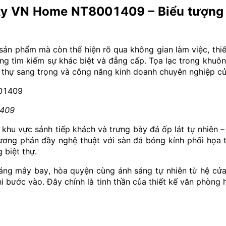
ty VN Home NT8001409 – Biểu tượng c
ở sản phẩm mà còn thể hiện rõ qua không gian làm việc,
ng tìm kiếm sự khác biệt và đẳng cấp. Tọa lạc trong khuôn
ệt thự sang trọng và công năng kinh doanh chuyên nghiệp 
1409
i khu vực sảnh tiếp khách và trưng bày đá ốp lát tự nhiên 
ng phản đầy nghệ thuật với sàn đá bóng kính phối họa t
 biệt thự.
g mây bay, hòa quyện cùng ánh sáng tự nhiên từ hệ cửa kí
 bước vào. Đây chính là tinh thần của thiết kế văn phòng h
u vực trung tâm – quầy lễ tân và tiếp đón khách hàng. Cá
đảm bảo sự liên kết trực quan trong toàn bộ showroom. Đi