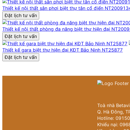
Thiết kế nội thất sân phơi biệt thự tân cổ điển NT200913
Đặt lịch tư vấn
Thiết kế nội thất phòng đa năng biệt thự hiện đại NT200
Đặt lịch tư vấn
Thiết kế gara biệt thự hiện đại KĐT Bảo Ninh NT25877
Đặt lịch tư vấn
Toà nhà Betav
Q. Hà Đông, TP
Hotline: 0915
Khiếu nại: 09