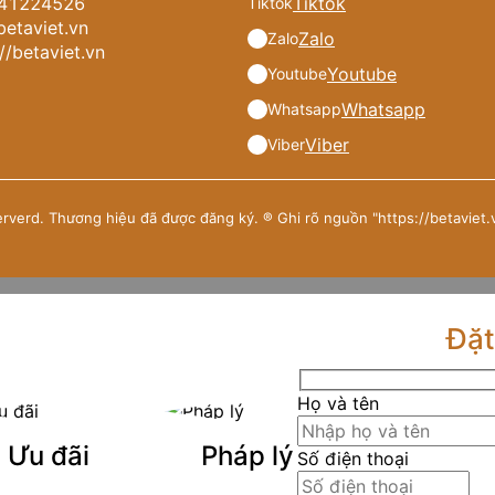
241224526
Tiktok
Tiktok
betaviet.vn
Zalo
Zalo
//betaviet.vn
Youtube
Youtube
Whatsapp
Whatsapp
Viber
Viber
erverd. Thương hiệu đã được đăng ký. ® Ghi rõ nguồn "https://betaviet.vn
Đặt
Họ và tên
Ưu đãi
Pháp lý
Số điện thoại