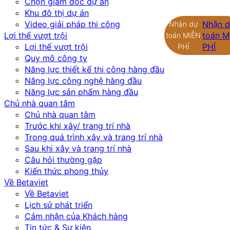
Chọn giám đốc dự án
Khu đô thị dự án
Video giải pháp thi công
Nhận 
Nhận dự
Lợi thế vượt trội
toán M
toán MIỄN
Lợi thế vượt trội
PHÍ
PHÍ
Quy mô công ty
Năng lực thiết kế thi công hàng đầu
Năng lực công nghệ hàng đầu
Năng lực sản phẩm hàng đầu
Chủ nhà quan tâm
Chủ nhà quan tâm
Trước khi xây/ trang trí nhà
Trong quá trình xây và trang trí nhà
Sau khi xây và trang trí nhà
Câu hỏi thường gặp
Kiến thức phong thủy
Về Betaviet
Về Betaviet
Lịch sử phát triển
Cảm nhận của Khách hàng
Tin tức & Sự kiện