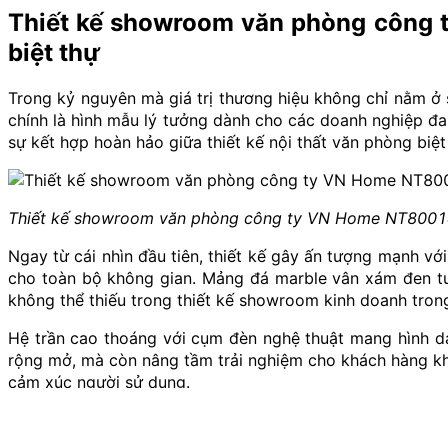
Thiết kế showroom văn phòng công 
biệt thự
Trong kỷ nguyên mà giá trị thương hiệu không chỉ nằm 
chính là hình mẫu lý tưởng dành cho các doanh nghiệp đa
sự kết hợp hoàn hảo giữa thiết kế nội thất văn phòng bi
Thiết kế showroom văn phòng công ty VN Home NT800
Ngay từ cái nhìn đầu tiên, thiết kế gây ấn tượng mạnh vớ
cho toàn bộ không gian. Mảng đá marble vân xám đen tươ
không thể thiếu trong thiết kế showroom kinh doanh trong
Hệ trần cao thoáng với cụm đèn nghệ thuật mang hình dán
rộng mở, mà còn nâng tầm trải nghiệm cho khách hàng khi
cảm xúc người sử dụng.
Không gian trưng bày được bố trí khéo léo xung quanh kh
đặt có chủ đích, vừa phân chia không gian tinh tế, vừa 