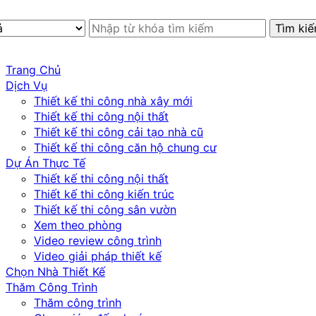
Trang Chủ
Dịch Vụ
Thiết kế thi công nhà xây mới
Thiết kế thi công nội thất
Thiết kế thi công cải tạo nhà cũ
Thiết kế thi công căn hộ chung cư
Dự Án Thực Tế
Thiết kế thi công nội thất
Thiết kế thi công kiến trúc
Thiết kế thi công sân vườn
Xem theo phòng
Video review công trình
Video giải pháp thiết kế
Chọn Nhà Thiết Kế
Thăm Công Trình
Thăm công trình