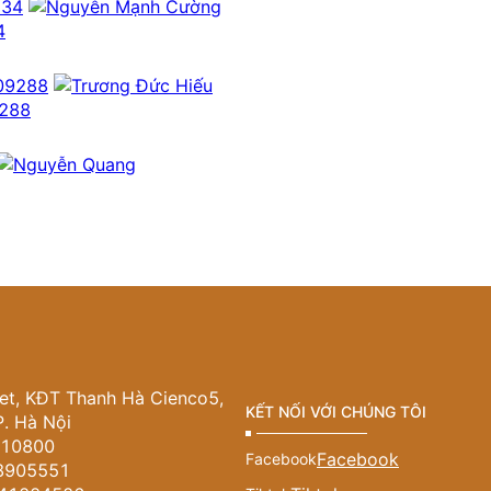
4
9288
iet, KĐT Thanh Hà Cienco5,
KẾT NỐI VỚI CHÚNG TÔI
. Hà Nội
010800
Facebook
Facebook
68905551