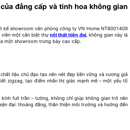
ủa đẳng cấp và tinh hoa không gian
 thiết kế showroom văn phòng công ty VN Home NT8001409
 viên một căn biệt thự
nội thất hiện đại
, không gian này là
của một showroom trưng bày cao cấp.
– chất liệu chủ đạo tạo nên nét đẹp bền vững và vương giả
iết zigzag, tạo điểm nhấn thị giác mạnh mẽ – một yếu tố
nh full trần – tường, không chỉ giúp không gian trở nên
iện đại: thoáng đãng, thân thiện môi trường và hướng đến
c kệ trưng bày với mặt đá và vách kính cao cấp được sắp
ều này minh chứng cho sự am hiểu sâu sắc về thiết kế nội