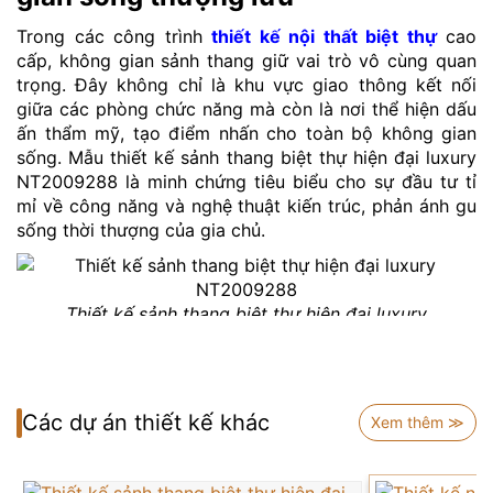
Trong các công trình
thiết kế nội thất biệt thự
cao
cấp, không gian sảnh thang giữ vai trò vô cùng quan
trọng. Đây không chỉ là khu vực giao thông kết nối
giữa các phòng chức năng mà còn là nơi thể hiện dấu
ấn thẩm mỹ, tạo điểm nhấn cho toàn bộ không gian
sống. Mẫu thiết kế sảnh thang biệt thự hiện đại luxury
NT2009288 là minh chứng tiêu biểu cho sự đầu tư tỉ
mỉ về công năng và nghệ thuật kiến trúc, phản ánh gu
sống thời thượng của gia chủ.
Thiết kế sảnh thang biệt thự hiện đại luxury
NT2009288
Ngay từ ánh nhìn đầu tiên, sảnh thang ghi điểm với
cảm giác thông thoáng, rộng rãi nhờ vào bố cục đối
Các dự án thiết kế khác
xứng hoàn hảo và chiều cao trần lý tưởng. Tường được
Xem thêm ≫
trang trí bởi những đường phào chỉ nhẹ nhàng, tinh tế,
đúng chuẩn phong cách
nội thất hiện đại
, tạo nên vẻ