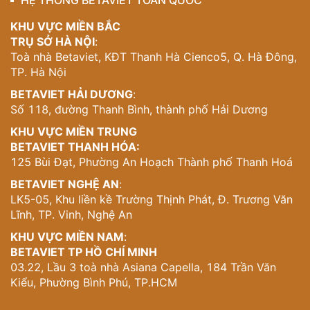
HỆ THỐNG BETAVIET TOÀN QUỐC
KHU VỰC MIỀN BẮC
TRỤ SỞ HÀ NỘI
:
Toà nhà Betaviet, KĐT Thanh Hà Cienco5, Q. Hà Đông,
TP. Hà Nội
BETAVIET HẢI DƯƠNG
:
Số 118, đường Thanh Bình, thành phố Hải Dương
KHU VỰC MIỀN TRUNG
BETAVIET THANH HÓA:
125 Bùi Đạt, Phường An Hoạch Thành phố Thanh Hoá
BETAVIET NGHỆ AN
:
LK5-05, Khu liền kề Trường Thịnh Phát, Đ. Trương Văn
Lĩnh, TP. Vinh, Nghệ An
KHU VỰC MIỀN NAM
:
BETAVIET TP HỒ CHÍ MINH
03.22, Lầu 3 toà nhà Asiana Capella, 184 Trần Văn
Kiểu, Phường Bình Phú, TP.HCM