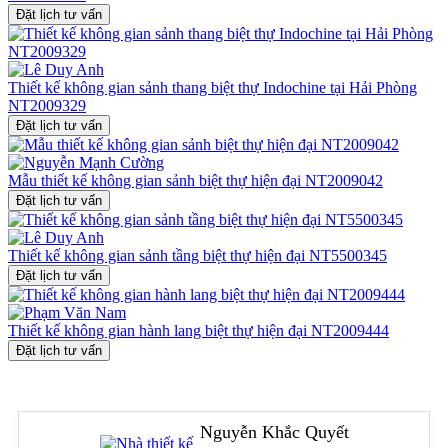
Đặt lịch tư vấn
Với NT21047,
thiết kế sảnh biệt thự
không chỉ là một phần chức
năng đơn thuần mà còn là không gian nghệ thuật, nơi bắt đầu cho
một trải nghiệm sống tinh tế, sang trọng và đầy cảm xúc.
Thiết kế không gian sảnh thang biệt thự Indochine tại Hải Phòng
Liên hệ ngay hotline của
Betaviet
0915010800
để được tư vấn
thiết
NT2009329
kế sảnh biệt thự
tân cổ điển đẳng cấp, phù hợp riêng cho phong
Đặt lịch tư vấn
cách sống và ngôn ngữ kiến trúc của bạn!
Mẫu thiết kế không gian sảnh biệt thự hiện đại NT2009042
Đặt lịch tư vấn
Thiết kế không gian sảnh tầng biệt thự hiện đại NT5500345
Đặt lịch tư vấn
Thiết kế không gian hành lang biệt thự hiện đại NT2009444
Đặt lịch tư vấn
Nguyễn Khắc Quyết