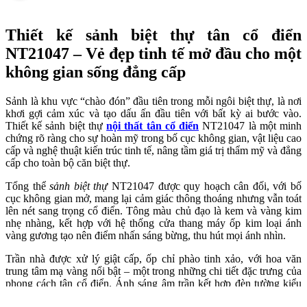
Thiết kế sảnh biệt thự tân cổ điển
NT21047 – Vẻ đẹp tinh tế mở đầu cho một
không gian sống đẳng cấp
Sảnh là khu vực “chào đón” đầu tiên trong mỗi ngôi biệt thự, là nơi
khơi gợi cảm xúc và tạo dấu ấn đầu tiên với bất kỳ ai bước vào.
Thiết kế sảnh biệt thự
nội thất tân cổ điển
NT21047 là một minh
chứng rõ ràng cho sự hoàn mỹ trong bố cục không gian, vật liệu cao
cấp và nghệ thuật kiến trúc tinh tế, nâng tầm giá trị thẩm mỹ và đẳng
cấp cho toàn bộ căn biệt thự.
Tổng thể
sảnh biệt thự
NT21047 được quy hoạch cân đối, với bố
cục không gian mở, mang lại cảm giác thông thoáng nhưng vẫn toát
lên nét sang trọng cổ điển. Tông màu chủ đạo là kem và vàng kim
nhẹ nhàng, kết hợp với hệ thống cửa thang máy ốp kim loại ánh
vàng gương tạo nên điểm nhấn sáng bừng, thu hút mọi ánh nhìn.
Trần nhà được xử lý giật cấp, ốp chỉ phào tinh xảo, với hoa văn
trung tâm mạ vàng nổi bật – một trong những chi tiết đặc trưng của
phong cách tân cổ điển. Ánh sáng âm trần kết hợp đèn tường kiểu
cổ giúp không gian sảnh luôn lung linh, sang trọng nhưng không