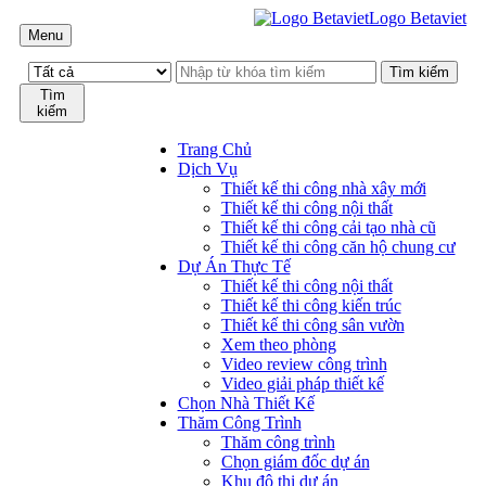
Logo Betaviet
Menu
Tìm
kiếm
Trang Chủ
Dịch Vụ
Thiết kế thi công nhà xây mới
Thiết kế thi công nội thất
Thiết kế thi công cải tạo nhà cũ
Thiết kế thi công căn hộ chung cư
Dự Án Thực Tế
Thiết kế thi công nội thất
Thiết kế thi công kiến trúc
Thiết kế thi công sân vườn
Xem theo phòng
Video review công trình
Video giải pháp thiết kế
Chọn Nhà Thiết Kế
Thăm Công Trình
Thăm công trình
Chọn giám đốc dự án
Khu đô thị dự án