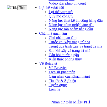
Video giải pháp thi công
Lợi thế vượt trội
Title
Lợi thế vượt trội
Quy mô công ty
Năng lực thiết kế thi công hàng đầu
Năng lực công nghệ hàng đầu
Năng lực sản phẩm hàng đầu
Chủ nhà quan tâm
Chủ nhà quan tâm
Trước khi xây/ trang trí nhà
Trong quá trình xây và trang trí nhà
Sau khi xây và trang trí nhà
Câu hỏi thường gặp
Kiến thức phong thủy
Về Betaviet
Về Betaviet
Lịch sử phát triển
Cảm nhận của Khách hàng
Tin tức & Sự kiện
Tuyển dụng
Liên hệ
Nhận dự toán MIỄN PHÍ
Nhận dự toán MIỄN PHÍ