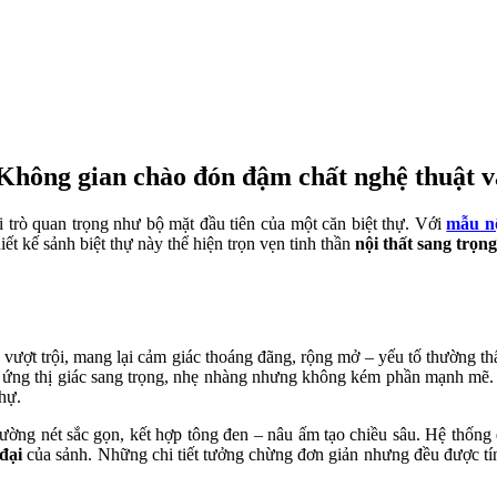
 Không gian chào đón đậm chất nghệ thuật v
 trò quan trọng như bộ mặt đầu tiên của một căn biệt thự. Với
mẫu nộ
t kế sảnh biệt thự này thể hiện trọn vẹn tinh thần
nội thất sang trọng
 vượt trội, mang lại cảm giác thoáng đãng, rộng mở – yếu tố thường t
 ứng thị giác sang trọng, nhẹ nhàng nhưng không kém phần mạnh mẽ. L
thự.
à đường nét sắc gọn, kết hợp tông đen – nâu ấm tạo chiều sâu. Hệ thống
 đại
của sảnh. Những chi tiết tưởng chừng đơn giản nhưng đều được tín