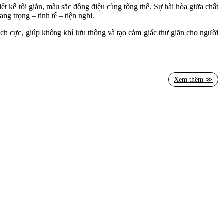
ết kế tối giản, màu sắc đồng điệu cùng tổng thể. Sự hài hòa giữa chất
trang trọng – tinh tế – tiện nghi.
ch cực, giúp không khí lưu thông và tạo cảm giác thư giãn cho người
ông năng. Với những ai đang tìm kiếm giải pháp thiết kế
nội thất nhà
qua.
Xem thêm ≫
u ấn riêng của chính bạn!