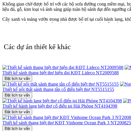
Không gian chờ được bố trí với các bộ sofa đường cong mềm mại, bọc n
liệu đá, gỗ, kim loại và ánh sáng giúp toàn bộ sảnh đạt đến ngưỡng 
Cây xanh và mảng vườn trong nhà được bố trí tại cuối hành lang, kh
bước vào. Đây là chi tiết đắt giá thường thấy trong các
mẫu nội thất 
Thiết kế sảnh biệt thự NT23081 không chỉ gây ấn tượng bởi diện mạo
biệt thự hiện đại
từ ngoài vào trong – sang trọng mà không phô trươn
Các dự án thiết kế khác
Liên hệ ngay hotline 0915 010 800 để được tư vấn
thiết kế nội th
Thiết kế sảnh thang biệt thự hiện đại KĐT Lideco NT2009588
Đặt lịch tư vấn
Thiết kế nội thất sảnh thang tân cổ điển biệt thự NT5515155
Đặt lịch tư vấn
Thiết kế hành lang biệt thự cổ điển tại Hải Phòng NT4104398
Đặt lịch tư vấn
Thiết kế sảnh thang biệt thự KĐT Vinhome Ocean Park 3 NT20082
Đặt lịch tư vấn