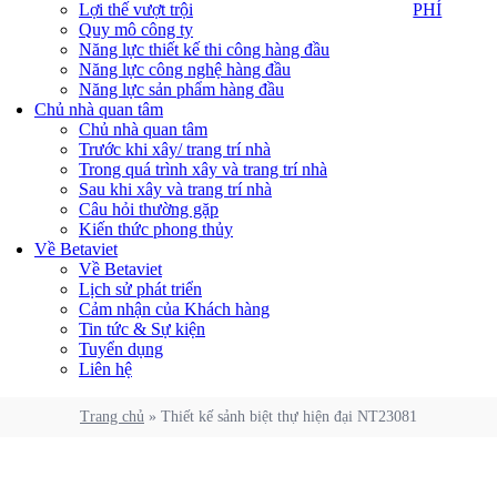
PHÍ
Lợi thế vượt trội
PHÍ
Quy mô công ty
Năng lực thiết kế thi công hàng đầu
Năng lực công nghệ hàng đầu
Năng lực sản phẩm hàng đầu
Chủ nhà quan tâm
Chủ nhà quan tâm
Trước khi xây/ trang trí nhà
Trong quá trình xây và trang trí nhà
Sau khi xây và trang trí nhà
Câu hỏi thường gặp
Kiến thức phong thủy
Về Betaviet
Về Betaviet
Lịch sử phát triển
Cảm nhận của Khách hàng
Tin tức & Sự kiện
Tuyển dụng
Liên hệ
Trang chủ
»
Thiết kế sảnh biệt thự hiện đại NT23081