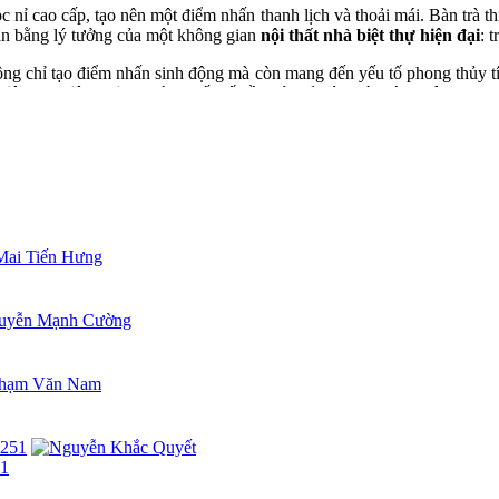
ỉ cao cấp, tạo nên một điểm nhấn thanh lịch và thoải mái. Bàn trà thi
cân bằng lý tưởng của một không gian
nội thất nhà biệt thự hiện đại
: 
ông chỉ tạo điểm nhấn sinh động mà còn mang đến yếu tố phong thủy tí
biệt thự hiện đại
, nơi từng yếu tố đều có chủ đích và giá trị riêng.
 hiện đại, mà còn bởi chiều sâu cảm xúc và sự tinh tế trong bố trí c
g, đẳng cấp mà vẫn tối giản, đây chắc chắn là lựa chọn không thể bỏ 
ất
và thi công sảnh biệt thự theo phong cách cá nhân hóa, mang dấ
51