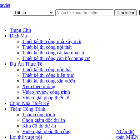
aviet
Trang Chủ
Dịch Vụ
Thiết kế thi công nhà xây mới
Thiết kế thi công nội thất
Thiết kế thi công cải tạo nhà cũ
Thiết kế thi công căn hộ chung cư
Dự Án Thực Tế
Thiết kế thi công nội thất
Thiết kế thi công kiến trúc
Thiết kế thi công sân vườn
Xem theo phòng
Video review công trình
Video giải pháp thiết kế
Chọn Nhà Thiết Kế
Thăm Công Trình
Thăm công trình
Chọn giám đốc dự án
Khu đô thị dự án
Video giải pháp thi công
Nhận dự
Nhận dự
toán MIỄN
Lợi thế vượt trội
toán MIỄN