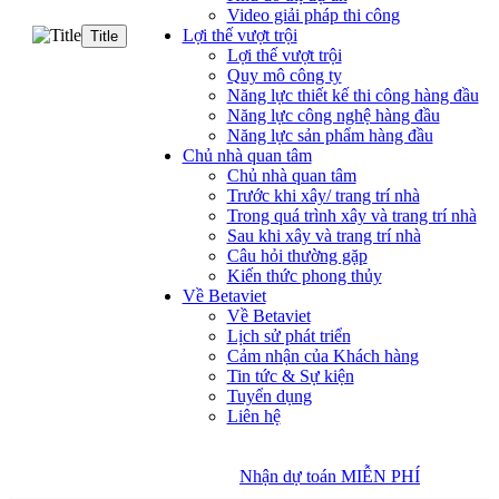
Video giải pháp thi công
Lợi thế vượt trội
Title
Lợi thế vượt trội
Quy mô công ty
Năng lực thiết kế thi công hàng đầu
Năng lực công nghệ hàng đầu
Năng lực sản phẩm hàng đầu
Chủ nhà quan tâm
Chủ nhà quan tâm
Trước khi xây/ trang trí nhà
Trong quá trình xây và trang trí nhà
Sau khi xây và trang trí nhà
Câu hỏi thường gặp
Kiến thức phong thủy
Về Betaviet
Về Betaviet
Lịch sử phát triển
Cảm nhận của Khách hàng
Tin tức & Sự kiện
Tuyển dụng
Liên hệ
Nhận dự toán MIỄN PHÍ
Nhận dự toán MIỄN PHÍ