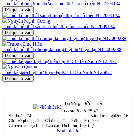
chủ nhân.
Thiết kế phòng kho chứa đồ biệt thự tân cổ điển NT2009134
Đặt lịch tư vấn
Thiết kế nội thất sân phơi biệt thự tân cổ điển NT2009134
Đặt lịch tư vấn
Thiết kế nội thất phòng đa năng biệt thự hiện đại NT2009288
Đặt lịch tư vấn
Thiết kế gara biệt thự hiện đại KĐT Bảo Ninh NT25877
Đặt lịch tư vấn
Trương Đức Hiếu
Giám đốc thiết kế
Số dự án:
74
Năm kinh nghiệm:
16
Giỏi về phong cách:
Cổ điển, Tân cổ điển, Art Deco
Chuyên về loại hình:
Lâu đài, Dinh thự, Biệt thự
Nhà thiết kế