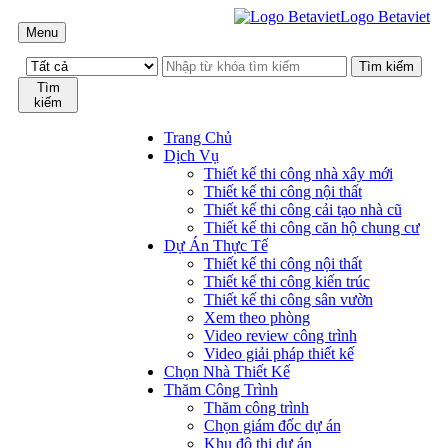
Logo Betaviet
Menu
Tìm
kiếm
Trang Chủ
Dịch Vụ
Thiết kế thi công nhà xây mới
Thiết kế thi công nội thất
Thiết kế thi công cải tạo nhà cũ
Thiết kế thi công căn hộ chung cư
Dự Án Thực Tế
Thiết kế thi công nội thất
Thiết kế thi công kiến trúc
Thiết kế thi công sân vườn
Xem theo phòng
Video review công trình
Video giải pháp thiết kế
Chọn Nhà Thiết Kế
Thăm Công Trình
Thăm công trình
Chọn giám đốc dự án
Khu đô thị dự án