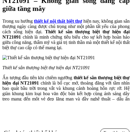
NT21091 – Không gian sống đẳng cấp
giữa tầng mây
Trong xu hướng
thiết kế nội thất biệt thự
hiện nay, không gian sân
thượng ngày càng được chú trọng như một phần tất yếu của phong
cách sống hiện đại.
Thiết kế sân thượng biệt thự hiện đại
NT21091
chính là minh chứng tiêu biểu cho sự kết hợp hoàn hảo
giữa công năng, thẩm mỹ và giá trị tinh thần mà một thiết kế nội thất
biệt thự cao cấp có thể mang lại.
Thiết kế sân thượng biệt thự hiện đại NT21091
Ấn tượng đầu tiên khi chiêm ngưỡng
thiết kế sân thượng biệt thự
hiện đại NT21091
chính là bố cục mở, thoáng đãng với tầm nhìn
bao quát bầu trời trong vắt và khung cảnh hoàng hôn rực rỡ. Hệ
giàn khung kim loại hoa văn độc bản kết hợp cùng ánh sáng dây
treo mang đến một vẻ đẹp lãng mạn và đầy nghệ thuật – dấu ấn
không thể thiếu trong các dự án
thiết kế nội thất biệt thự cao cấp
.
Toàn bộ không gian sân thượng được chia thành nhiều khu vực
chức năng thông minh, từ bàn tiệc ngoài trời cho đến khu lounge
thư giãn và góc trà chiều tinh tế. Mỗi khu vực đều thể hiện tư duy
thiết kế nội thất biệt thự bài bản, đề cao trải nghiệm và cảm xúc