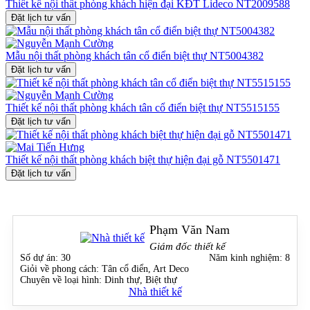
mang đậm dấu ấn cá nhân và trường tồn với thời gian, thì đây chính
Thiết kế nội thất phòng khách hiện đại KĐT Lideco NT2009588
là lựa chọn hoàn hảo.
Đặt lịch tư vấn
Hãy liên hệ ngay với chúng tôi qua hotline 0915 010 800
để được
tư vấn
thiết kế nội thất phòng khách
cổ điển
và
nội thất phòng
Mẫu nội thất phòng khách tân cổ điển biệt thự NT5004382
khách tân cổ điển
đẳng cấp – kiến tạo không gian sống kiêu hãnh
Đặt lịch tư vấn
cho chính bạn và gia đình!
Thiết kế nội thất phòng khách tân cổ điển biệt thự NT5515155
Đặt lịch tư vấn
Thiết kế nội thất phòng khách biệt thự hiện đại gỗ NT5501471
Đặt lịch tư vấn
Phạm Văn Nam
Giám đốc thiết kế
Số dự án:
30
Năm kinh nghiệm:
8
Giỏi về phong cách:
Tân cổ điển, Art Deco
Chuyên về loại hình:
Dinh thự, Biệt thự
Nhà thiết kế