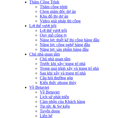
Thăm Công Trình
Thăm công trình
Chọn giám đốc dự án
Khu đô thị dự án
Video giải pháp thi công
Lợi thế vượt trội
Lợi thế vượt trội
Quy mô công ty
Năng lực thiết kế thi công hàng đầu
Năng lực công nghệ hàng đầu
Năng lực sản phẩm hàng đầu
Chủ nhà quan tâm
Chủ nhà quan tâm
Trước khi xây/ trang trí nhà
Trong quá trình xây và trang trí nhà
Sau khi xây và trang trí nhà
Câu hỏi thường gặp
Kiến thức phong thủy
Về Betaviet
Về Betaviet
Lịch sử phát triển
Cảm nhận của Khách hàng
Tin tức & Sự kiện
Tuyển dụng
Liên hệ