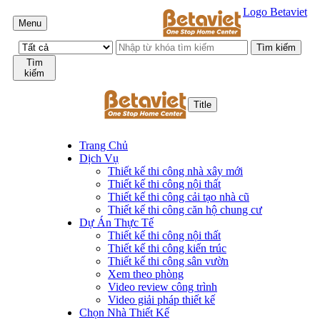
Logo Betaviet
Menu
Tìm
kiếm
Title
Trang Chủ
Dịch Vụ
Thiết kế thi công nhà xây mới
Thiết kế thi công nội thất
Thiết kế thi công cải tạo nhà cũ
Thiết kế thi công căn hộ chung cư
Dự Án Thực Tế
Thiết kế thi công nội thất
Thiết kế thi công kiến trúc
Thiết kế thi công sân vườn
Xem theo phòng
Video review công trình
Video giải pháp thiết kế
Chọn Nhà Thiết Kế