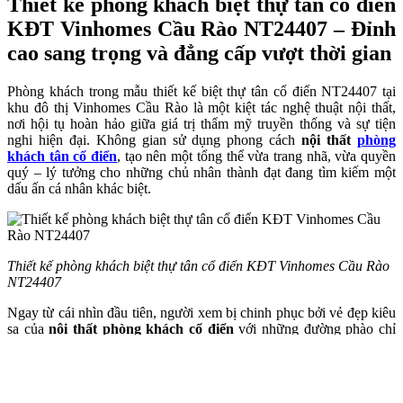
Thiết kế phòng khách biệt thự tân cổ điển
KĐT Vinhomes Cầu Rào NT24407 – Đỉnh
cao sang trọng và đẳng cấp vượt thời gian
Phòng khách trong mẫu thiết kế biệt thự tân cổ điển NT24407 tại
khu đô thị Vinhomes Cầu Rào là một kiệt tác nghệ thuật nội thất,
nơi hội tụ hoàn hảo giữa giá trị thẩm mỹ truyền thống và sự tiện
nghi hiện đại. Không gian sử dụng phong cách
nội thất
phòng
khách tân cổ điển
, tạo nên một tổng thể vừa trang nhã, vừa quyền
quý – lý tưởng cho những chủ nhân thành đạt đang tìm kiếm một
dấu ấn cá nhân khác biệt.
Thiết kế phòng khách biệt thự tân cổ điển KĐT Vinhomes Cầu Rào
NT24407
Ngay từ cái nhìn đầu tiên, người xem bị chinh phục bởi vẻ đẹp kiêu
sa của
nội thất phòng khách cổ điển
với những đường phào chỉ
uốn lượn mềm mại, hệ trần giật cấp tinh tế kết hợp ánh sáng vàng
ấm áp từ đèn chùm pha lê cao cấp. Đây không chỉ là điểm nhấn thị
giác mà còn thể hiện sự đầu tư kỹ lưỡng trong từng chi tiết.