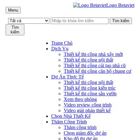
Logo Betaviet
Menu
Tìm
kiếm
Trang Chủ
Dịch Vụ
Thiết kế thi công nhà xây mới
Thiết kế thi công nội thất
Thiết kế thi công cải tạo nhà cũ
Thiết kế thi công căn hộ chung cư
Dự Án Thực Tế
Thiết kế thi công nội thất
Thiết kế thi công kiến trúc
Thiết kế thi công sân vườn
Xem theo phòng
Video review công trình
Video giải pháp thiết kế
Chọn Nhà Thiết Kế
Thăm Công Trình
Thăm công trình
Chọn giám đốc dự án
Khu đô thị dự án