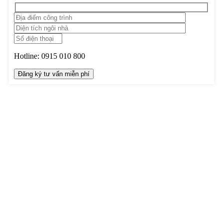
Hotline:
0915 010 800
TRUNG TÂM THIẾT KẾ VÀ THI CÔNG
Hotline: 0915010800
Khiếu nại: 0968905551
Văn phòng: 0241224526
Email:
lienhe@betaviet.vn
Website:
https://betaviet.vn
HỆ THỐNG BETAVIET TOÀN QUỐC