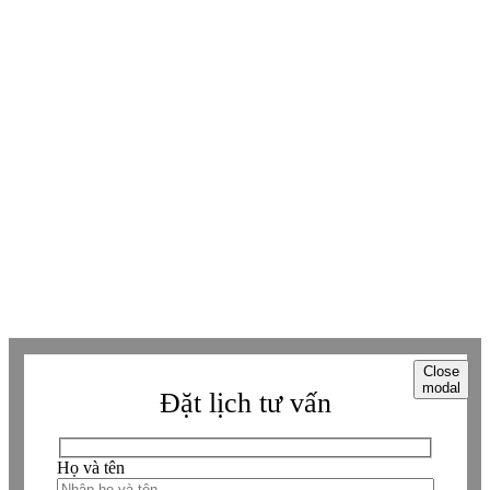
Facebook
Facebook
Tiktok
Tiktok
Zalo
Zalo
Messenger
Messenger
Whatsapp
Whatsapp
Viber
Viber
Copyright © Betaviet since 2009, Alright reserverd. Thương hiệu đã được
đăng ký. ® Ghi rõ nguồn "https://betaviet.vn" khi phát hành lại thông tin
từ website này.
Close
modal
Đặt lịch tư vấn
Họ và tên