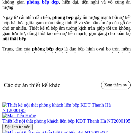
không gian
phòng bếp đẹp
, hiện đại, tiện nghi và vô cùng ấn
tượng.
Ngay từ cái nhìn đầu tiên,
phòng bếp
gây ấn tượng mạnh bởi sự kết
hợp hài hòa giữa gam màu trắng tinh tế và sắc nâu ấm áp của gỗ óc
chó tự nhiên. Thiết kế tủ bếp âm tường kịch trần giúp tối ưu không
gian lưu trữ, đồng thời tạo nên sự liền mạch, gọn gàng cho toàn bộ
nội thất bếp
.
Trung tâm của
phòng bếp đẹp
là đảo bếp hình oval bo tròn mềm
mại, mang lại cảm giác thân thiện và an toàn trong quá trình sử
dụng. Mặt bàn đá trắng vân mây sang trọng kết hợp cùng các ngăn
tủ tiện ích giúp người nội trợ thao tác nấu nướng dễ dàng, khoa học.
Đây cũng là nơi lý tưởng để chuẩn bị đồ ăn, trang trí món hoặc tận
dụng như một quầy bar nhỏ tiếp đãi bạn bè thân thiết.
Các dự án thiết kế khác
Xem thêm ≫
Điểm nhấn của không gian
nội thất bếp
nằm ở hệ tủ rượu âm tường
với ánh sáng vàng dịu nhẹ và bố cục trưng bày tinh tế, tạo cảm giác
như một quầy rượu thu nhỏ trong nhà. Các loại ly treo ngược được
bố trí khéo léo giúp tăng tính thẩm mỹ và tiện dụng. Ánh sáng từ hệ
đèn trần thả tròn với thiết kế bóng thủy tinh độc đáo càng làm cho
tổng thể
phòng bếp đẹp
trở nên lung linh, đẳng cấp hơn bao giờ
hết.
Thiết kế nội thất phòng khách liền bếp KĐT Thanh Hà NT2000195
Đặt lịch tư vấn