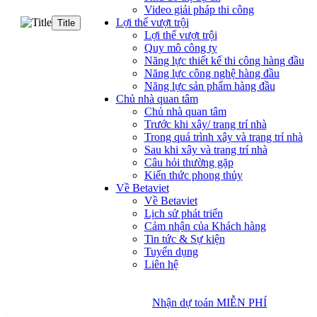
Video giải pháp thi công
Lợi thế vượt trội
Title
Lợi thế vượt trội
Quy mô công ty
Năng lực thiết kế thi công hàng đầu
Năng lực công nghệ hàng đầu
Năng lực sản phẩm hàng đầu
Chủ nhà quan tâm
Chủ nhà quan tâm
Trước khi xây/ trang trí nhà
Trong quá trình xây và trang trí nhà
Sau khi xây và trang trí nhà
Câu hỏi thường gặp
Kiến thức phong thủy
Về Betaviet
Về Betaviet
Lịch sử phát triển
Cảm nhận của Khách hàng
Tin tức & Sự kiện
Tuyển dụng
Liên hệ
Nhận dự toán MIỄN PHÍ
Nhận dự toán MIỄN PHÍ