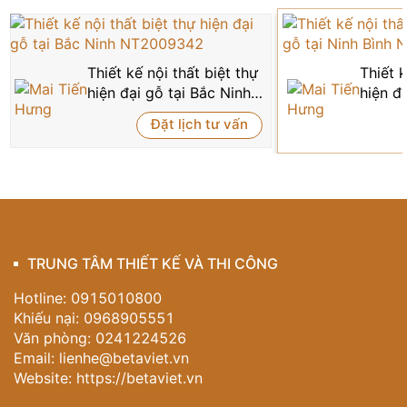
Thiết kế nội thất biệt thự
Thiết k
hiện đại gỗ tại Bắc Ninh
hiện đạ
NT2009342
NT550
Đặt lịch tư vấn
TRUNG TÂM THIẾT KẾ VÀ THI CÔNG
Hotline: 0915010800
Khiếu nại: 0968905551
Văn phòng: 0241224526
Email:
lienhe@betaviet.vn
Website:
https://betaviet.vn
Thiết kế nội thất phòng khách hiện đại luxury