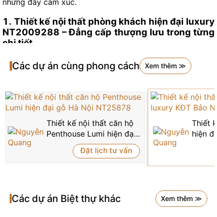
nhưng đầy cảm xúc.
1. Thiết kế nội thất phòng khách hiện đại luxury
NT2009288 – Đẳng cấp thượng lưu trong từng
chi tiết
Phòng khách luôn được xem là “trái tim” của căn biệt thự
Các dự án cùng phong cách
Xem thêm ≫
– nơi tiếp đón những vị khách quý và phản chiếu gu thẩm
mỹ, địa vị xã hội của chủ nhân. Trong dự án NT2009288,
không gian phòng khách gây ấn tượng mạnh bởi thiết kế
trần cao vượt chuẩn, mang đến cảm giác thoáng đãng,
hoành tráng và nâng tầm toàn bộ kiến trúc nội thất. Ngay
Thiết kế nội thất căn hộ
Thiết k
chính giữa không gian là đèn chùm pha lê tầng tầng lớp
Penthouse Lumi hiện đại
hiện đ
lớp, ánh sáng khúc xạ lung linh làm nổi bật mọi đường
gỗ Hà Nội NT25878
Ninh 
nét nội thất xung quanh.
Đặt lịch tư vấn
Các dự án
Biệt thự
khác
Xem thêm ≫