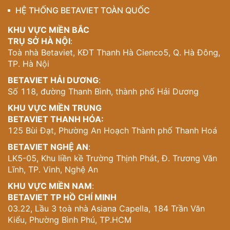
NT2009288
HỆ THỐNG BETAVIET TOÀN QUỐC
Từng vật liệu trong căn phòng đều được tuyển chọn kỹ
KHU VỰC MIỀN BẮC
lưỡng, sử dụng những chất liệu xa xỉ bậc nhất: đá tự
TRỤ SỞ HÀ NỘI
:
nhiên marble vân lớn phủ sàn và ốp tường, kim loại mạ
Toà nhà Betaviet, KĐT Thanh Hà Cienco5, Q. Hà Đông,
vàng nơi tay vịn và chân bàn, cùng gỗ óc chó xử lý kỹ
TP. Hà Nội
thuật cao, thể hiện trình độ thi công tinh xảo và tính toán
BETAVIET HẢI DƯƠNG
:
kỹ lưỡng về mặt mỹ học. Tổng thể không gian được tổ
Số 118, đường Thanh Bình, thành phố Hải Dương
chức khéo léo theo bố cục đối xứng, tôn vinh vẻ đẹp cân
bằng – yếu tố đặc trưng của phong cách luxury hiện đại.
KHU VỰC MIỀN TRUNG
BETAVIET THANH HÓA:
Bộ sofa chữ U bọc da cao cấp tông ghi đậm, kết hợp
125 Bùi Đạt, Phường An Hoạch Thành phố Thanh Hoá
cùng gối tựa phối hoạ tiết hài hoà, tạo điểm tựa êm ái và
tinh tế cho người sử dụng. Bàn trà dạng khối vuông bằng
BETAVIET NGHỆ AN
:
đá nguyên khối đặt giữa trung tâm, vừa là điểm nhấn vừa
LK5-05, Khu liền kề Trường Thịnh Phát, Đ. Trương Văn
mang lại cảm giác vững chãi, ổn định. Mảng tường trung
Lĩnh, TP. Vinh, Nghệ An
tâm phía đối diện là nơi bố trí lò sưởi điện kết hợp kệ
KHU VỰC MIỀN NAM
:
trang trí âm tường – giải pháp thông minh mang đến
BETAVIET TP HỒ CHÍ MINH
chiều sâu thị giác và tăng tính tiện nghi cho không gian
03.22, Lầu 3 toà nhà Asiana Capella, 184 Trần Văn
sinh hoạt chung.
Kiểu, Phường Bình Phú, TP.HCM
Từng chi tiết nhỏ như hệ thống đèn âm trần, tường ốp