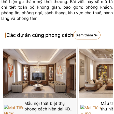
thể hiện gu thẩm mỹ thời thượng. Bài viết này sẽ mô tả
chi tiết toàn bộ không gian, bao gồm: phòng khách,
phòng ăn, phòng ngủ, sảnh thang, khu vực cho thuê, hành
lang và phòng tắm.
Các dự án cùng phong cách
Xem thêm ≫
Thiết kế nội thất phòng khách hiện đại KĐT Vinhomes
Ocean Park NT8001647
Thiết kế nội thất phòng khách hiện đại KĐT
Vinhomes Ocean Park NT8001647
Không gian phòng khách tại dự án biệt thự Vinhomes
Ocean Park – NT8001647 được kiến tạo theo phong
cách hiện đại, tối giản nhưng vẫn toát lên sự sang trọng
và đẳng cấp. Với lợi thế về mặt bằng rộng rãi cùng hệ
cửa kính lớn mở ra khoảng sân vườn xanh mát, phòng
khách ngập tràn ánh sáng tự nhiên, tạo cảm giác rộng
mở, kết nối hài hòa giữa nội thất và thiên nhiên bên
Mẫu nội thất biệt thự
Mẫu thi
ngoài.
phong cách hiện đại KĐT
thự hiệ