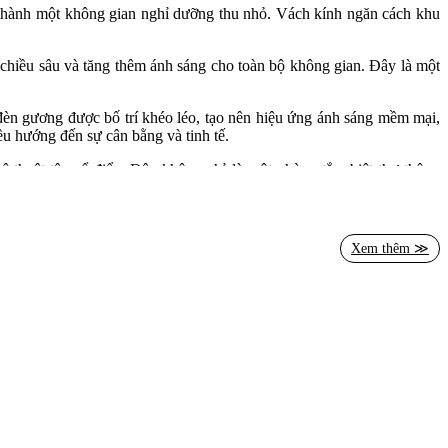
rở thành một không gian nghỉ dưỡng thu nhỏ. Vách kính ngăn cách khu
o chiều sâu và tăng thêm ánh sáng cho toàn bộ không gian. Đây là một
 đèn gương được bố trí khéo léo, tạo nên hiệu ứng ánh sáng mềm mại,
đều hướng đến sự cân bằng và tinh tế.
 thuật tân cổ điển. Đây không chỉ là một phòng tắm biệt thự thông
kế nội thất tân cổ điển, hãy liên hệ ngay với chúng tôi qua hotline
Xem thêm ≫