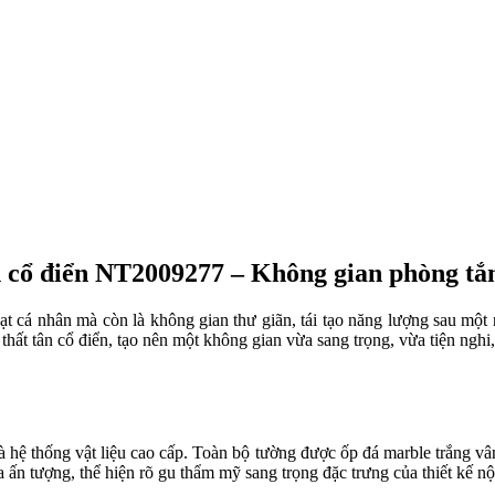
tân cổ điển NT2009277 – Không gian phòng tắ
hoạt cá nhân mà còn là không gian thư giãn, tái tạo năng lượng sau mộ
ội thất tân cổ điển, tạo nên một không gian vừa sang trọng, vừa tiện ng
à hệ thống vật liệu cao cấp. Toàn bộ tường được ốp đá marble trắng vâ
a ấn tượng, thể hiện rõ gu thẩm mỹ sang trọng đặc trưng của thiết kế nội