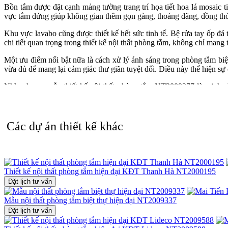
Bồn tắm được đặt cạnh mảng tường trang trí họa tiết hoa lá mosaic 
vực tắm đứng giúp không gian thêm gọn gàng, thoáng đãng, đồng thời 
Khu vực lavabo cũng được thiết kế hết sức tinh tế. Bệ rửa tay ốp đá
chi tiết quan trọng trong thiết kế nội thất phòng tắm, không chỉ man
Một ưu điểm nổi bật nữa là cách xử lý ánh sáng trong phòng tắm biệ
vừa đủ để mang lại cảm giác thư giãn tuyệt đối. Điều này thể hiện sự c
Nhìn chung, mẫu thiết kế nội thất phòng tắm NT2009277 là minh ch
thường mà còn là không gian nghỉ dưỡng tại gia, nơi gia chủ có thể t
Nếu bạn đang tìm kiếm một mẫu
thiết kế nội thất
phòng tắm sang tr
0915010800
để được tư vấn và sở hữu không gian phòng tắm đẳng cấ
Các dự án thiết kế khác
Thiết kế nội thất phòng tắm hiện đại KĐT Thanh Hà NT2000195
Đặt lịch tư vấn
Mẫu nội thất phòng tắm biệt thự hiện đại NT2009337
Đặt lịch tư vấn