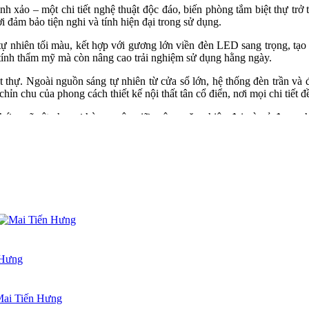
tinh xảo – một chi tiết nghệ thuật độc đáo, biến phòng tắm biệt thự t
đảm bảo tiện nghi và tính hiện đại trong sử dụng.
 tự nhiên tối màu, kết hợp với gương lớn viền đèn LED sang trọng, tạ
g tính thẩm mỹ mà còn nâng cao trải nghiệm sử dụng hằng ngày.
t thự. Ngoài nguồn sáng tự nhiên từ cửa sổ lớn, hệ thống đèn trần và
hỉn chu của phong cách thiết kế nội thất tân cổ điển, nơi mọi chi tiết 
ứng rõ rệt cho sự hòa quyện giữa công năng hiện đại và vẻ đẹp nghệ
ận hưởng cảm giác thư thái và riêng tư sau những phút giây bận rộn.
ọng, chuẩn phong thủy, đậm dấu ấn cá nhân và mang hơi thở của thiết 
p cho biệt thự của mình.