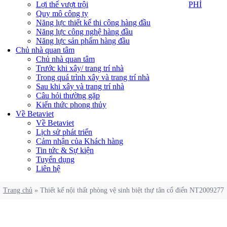
PHÍ
Lợi thế vượt trội
PHÍ
Quy mô công ty
Năng lực thiết kế thi công hàng đầu
Năng lực công nghệ hàng đầu
Năng lực sản phẩm hàng đầu
Chủ nhà quan tâm
Chủ nhà quan tâm
Trước khi xây/ trang trí nhà
Trong quá trình xây và trang trí nhà
Sau khi xây và trang trí nhà
Câu hỏi thường gặp
Kiến thức phong thủy
Về Betaviet
Về Betaviet
Lịch sử phát triển
Cảm nhận của Khách hàng
Tin tức & Sự kiện
Tuyển dụng
Liên hệ
Trang chủ
»
Thiết kế nội thất phòng vệ sinh biệt thự tân cổ điển NT2009277