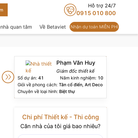
Hỗ trợ 24/7
24
0915 010 800
 nhà quan tâm
Về Betaviet
Nhận dự toán MIỄN PHÍ
Phạm Văn Huy
Giám đốc thiết kế
Số dự án:
41
Năm kinh nghiệm:
10
Giỏi về phong cách:
Tân cổ điển, Art Deco
Chuyên về loại hình:
Biệt thự
Chi phí Thiết kế - Thi công
Căn nhà của tôi giá bao nhiêu?