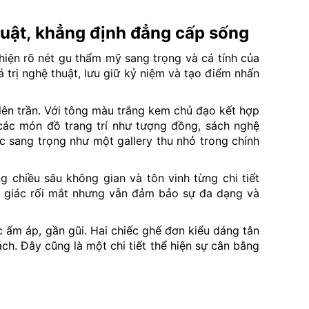
huật, khẳng định đẳng cấp sống
 hiện rõ nét gu thẩm mỹ sang trọng và cá tính của
á trị nghệ thuật, lưu giữ kỷ niệm và tạo điểm nhấn
 lên trần. Với tông màu trắng kem chủ đạo kết hợp
 các món đồ trang trí như tượng đồng, sách nghệ
c sang trọng như một gallery thu nhỏ trong chính
g chiều sâu không gian và tôn vinh từng chi tiết
ảm giác rối mắt nhưng vẫn đảm bảo sự đa dạng và
c ấm áp, gần gũi. Hai chiếc ghế đơn kiểu dáng tân
ch. Đây cũng là một chi tiết thể hiện sự cân bằng