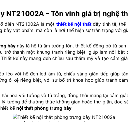
ày NT21002A – Tôn vinh giá trị nghệ t
 cổ điển NT21002A là một
thiết kế nội thất
đầy tinh tế, thể
 bày vật phẩm, mà còn là nơi thể hiện sự trân trọng với gi
ưng bày
này là hệ tủ âm tường lớn, thiết kế đồng bộ từ sàn
u trở thành một khung tranh riêng biệt, giúp làm nổi bật
. Thiết kế này mang đến chiều sâu thẩm mỹ và tạo cảm giá
o léo với hệ đèn led âm tủ, chiếu sáng gián tiếp giúp tăn
ng ô kệ riêng biệt, với sự bố trí khoa học giúp tránh c
hài hòa với tường và tủ trắng, đồng thời mang lại cảm giá
i lý tưởng để thưởng thức không gian hoặc thư giãn, đọc sá
thiết kế
nội thất phòng trưng bày
.
Thiết kế nội thất phòng trưng bày NT21002a