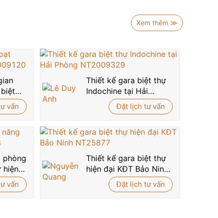
uả, mà còn giúp không gian
phòng trưng bày
luôn
í nhẹ nhàng, lý tưởng để thưởng thức nghệ thuật
Xem thêm ≫
uật, góp phần hoàn thiện tổng thể
nội thất phòng
ển sang trọng, phù hợp với những gia chủ yêu cái
gian
Thiết kế gara biệt thự
 biệt
Indochine tại Hải
iệt thự hoặc không gian sống đẳng cấp của mình,
Phòng NT2009329
tư vấn
Đặt lịch tư vấn
o không gian sống mang dấu ấn cá nhân vượt thời
ất phòng
Thiết kế gara biệt thự
 hiện
hiện đại KĐT Bảo Ninh
NT25877
tư vấn
Đặt lịch tư vấn