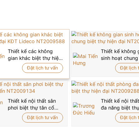
y cao cấp không chỉ điều tiết ánh sáng tự nhiên hiệu q
ày kết hợp cùng hệ đèn âm trần tạo nên một bầu không kh
 niệm đáng giá.
g cặp lọ hoa trang trí tạo nên một góc decor đầy nghệ th
 hoàn hảo giữa tinh thần nghệ thuật và thiết kế tân cổ đi
Thiết kế các không
Thiết kế không 
ian lưu giữ giá trị cá nhân riêng biệt.
gian khác biệt thự hiện
sinh hoạt chung
ất phòng trưng bày
cao cấp, ấn tượng và khác biệt trong b
đại KĐT Lideco
thự hiện đại
Đặt lịch tư vấn
Đặt lịch 
00
để được
Betaviet
tư vấn và đồng hành cùng bạn kiến tạ
NT2009588
NT2009120
Thiết kế nội thất sân
Thiết kế nội th
phơi biệt thự tân cổ
đa năng biệt thự
điển NT2009134
đại NT2009288
Đặt lịch tư vấn
Đặt lịch 