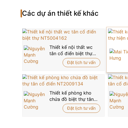
Hệ rèm cửa hai lớp với lớp voan mỏng và lớp dà
mềm mại, thanh thoát. Ánh sáng tự nhiên ban ng
Các dự án thiết kế khác
hoặc đơn giản là chiêm ngưỡng những món đồ kỷ
Tủ console sát tường với mặt đá nâu vân mây cùn
trưng bày
thêm phần đẳng cấp và cá tính.
Tổng thể
phòng trưng bày
NT21002A là sự kết hợp
Thiết kế nội thất wc
đẹp, đam mê sưu tầm và mong muốn có một không g
tân cổ điển biệt thự
Nếu bạn đang tìm kiếm giải pháp thiết kế
nội th
NT5004162
Đặt lịch tư vấn
đừng ngần ngại liên hệ ngay
hotline 09150108
gian!
Thiết kế phòng kho
chứa đồ biệt thự tân
cổ điển NT2009134
Đặt lịch tư vấn