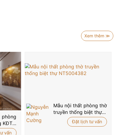
Xem thêm ≫
Mẫu nội thất phòng thờ
truyền thống biệt thự
ất phòng
NT5004382
Đặt lịch tư vấn
g KĐT
588
tư vấn