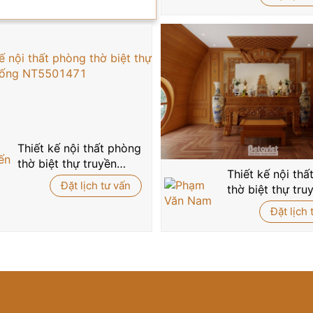
Thiết kế nội thất phòng
thờ biệt thự truyền
Thiết kế nội th
thống NT5501471
Đặt lịch tư vấn
thờ biệt thự tru
thống tại Hải P
Đặt lịch 
NT4104398