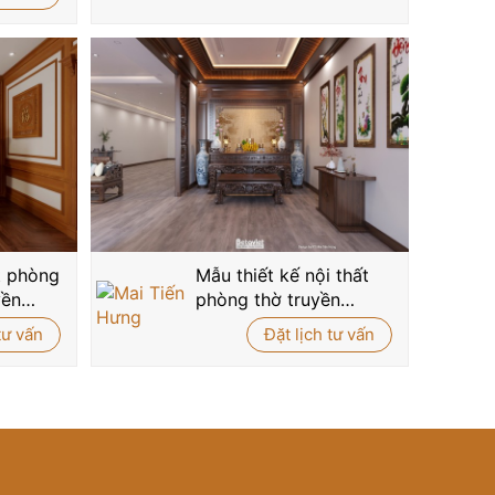
ất phòng
Mẫu thiết kế nội thất
yền
phòng thờ truyền
hòng
thống NT2009120
tư vấn
Đặt lịch tư vấn