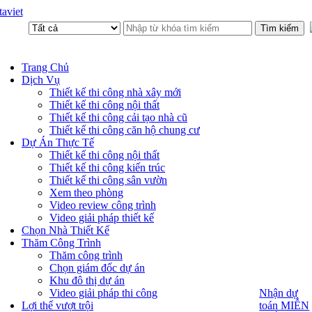
aviet
Trang Chủ
Dịch Vụ
Thiết kế thi công nhà xây mới
Thiết kế thi công nội thất
Thiết kế thi công cải tạo nhà cũ
Thiết kế thi công căn hộ chung cư
Dự Án Thực Tế
Thiết kế thi công nội thất
Thiết kế thi công kiến trúc
Thiết kế thi công sân vườn
Xem theo phòng
Video review công trình
Video giải pháp thiết kế
Chọn Nhà Thiết Kế
Thăm Công Trình
Thăm công trình
Chọn giám đốc dự án
Khu đô thị dự án
Video giải pháp thi công
Nhận dự
Nhận dự
toán MIỄN
Lợi thế vượt trội
toán MIỄN