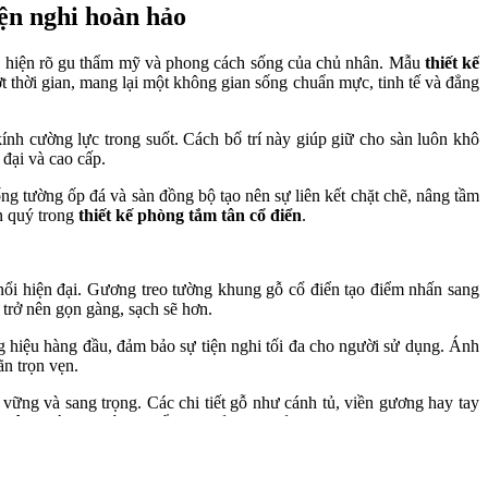
iện nghi hoàn hảo
 thể hiện rõ gu thẩm mỹ và phong cách sống của chủ nhân. Mẫu
thiết kế
t thời gian, mang lại một không gian sống chuẩn mực, tinh tế và đẳng
h cường lực trong suốt. Cách bố trí này giúp giữ cho sàn luôn khô
 đại và cao cấp.
ng tường ốp đá và sàn đồng bộ tạo nên sự liên kết chặt chẽ, nâng tầm
n quý trong
thiết kế phòng tắm tân cổ điển
.
nổi hiện đại. Gương treo tường khung gỗ cổ điển tạo điểm nhấn sang
trở nên gọn gàng, sạch sẽ hơn.
ng hiệu hàng đầu, đảm bảo sự tiện nghi tối đa cho người sử dụng. Ánh
n trọn vẹn.
vững và sang trọng. Các chi tiết gỗ như cánh tủ, viền gương hay tay
hân, phù hợp với gu thẩm mỹ của gia chủ.
n và tận hưởng từng khoảnh khắc sống quý giá. Đây là lựa chọn lý