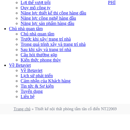
PHÍ
Lợi thế vượt trội
PHÍ
Quy mô công ty
Năng lực thiết kế thi công hàng đầu
Năng lực công nghệ hàng đầu
Năng lực sản phẩm hàng đầu
Chủ nhà quan tâm
Chủ nhà quan tâm
Trước khi xây/ trang trí nhà
Trong quá trình xây và trang trí nhà
Sau khi xây và trang trí nhà
Câu hỏi thường gặp
Kiến thức phong thủy
Về Betaviet
Về Betaviet
Lịch sử phát triển
Cảm nhận của Khách hàng
Tin tức & Sự kiện
Tuyển dụng
Liên hệ
Trang chủ
»
Thiết kế nội thất phòng tắm tân cổ điển NT22069