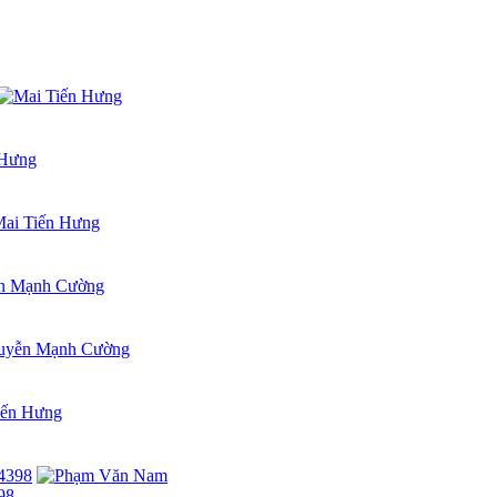
tân cổ điển
sang trọng, bền vững và chuẩn thẩm mỹ, hãy liên hệ ngay
98