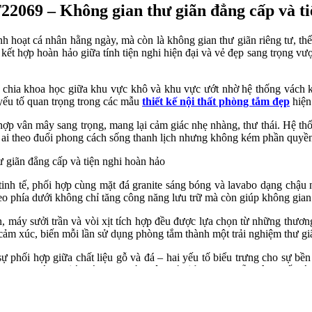
T22069 – Không gian thư giãn đẳng cấp và t
sinh hoạt cá nhân hằng ngày, mà còn là không gian thư giãn riêng tư,
t hợp hoàn hảo giữa tính tiện nghi hiện đại và vẻ đẹp sang trọng vượ
chia khoa học giữa khu vực khô và khu vực ướt nhờ hệ thống vách kín
 yếu tố quan trọng trong các mẫu
thiết kế nội thất phòng tắm đẹp
hiện
hợp vân mây sang trọng, mang lại cảm giác nhẹ nhàng, thư thái. Hệ thố
g ai theo đuổi phong cách sống thanh lịch nhưng không kém phần quyề
tinh tế, phối hợp cùng mặt đá granite sáng bóng và lavabo dạng chậu 
eo phía dưới không chỉ tăng công năng lưu trữ mà còn giúp không gian 
n, máy sưởi trần và vòi xịt tích hợp đều được lựa chọn từ những thươ
cảm xúc, biến mỗi lần sử dụng phòng tắm thành một trải nghiệm thư giã
 phối hợp giữa chất liệu gỗ và đá – hai yếu tố biểu trưng cho sự bền 
ậm phong cách
thiết kế phòng tắm tân cổ điển
nhưng vẫn đậm chất cá n
 gian chức năng mà còn là nơi tái tạo năng lượng, chăm sóc bản thâ
tiết đều toát lên sự tinh tế, trang nhã và vượt thời gian.