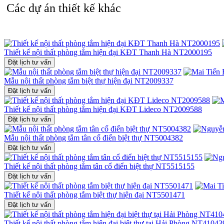
Các dự án thiết kế khác
Nếu quý khách đang tìm kiếm giải pháp thiết kế phòng tắm
nội thất 
và hiện thực hóa không gian sống lý tưởng cho gia đình bạn!
Thiết kế nội thất phòng tắm hiện đại KĐT Thanh Hà NT2000195
Đặt lịch tư vấn
Mẫu nội thất phòng tắm biệt thự hiện đại NT2009337
Đặt lịch tư vấn
Thiết kế nội thất phòng tắm hiện đại KĐT Lideco NT2009588
Đặt lịch tư vấn
Mẫu nội thất phòng tắm tân cổ điển biệt thự NT5004382
Đặt lịch tư vấn
Thiết kế nội thất phòng tắm tân cổ điển biệt thự NT5515155
Đặt lịch tư vấn
Thiết kế nội thất phòng tắm biệt thự hiện đại NT5501471
Đặt lịch tư vấn
Thiết kế nội thất phòng tắm hiện đại biệt thự tại Hải Phòng NT41043