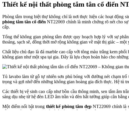
Thiết kế nội thất phòng tắm tân cổ điển N
Phòng tắm trong biệt thự không chỉ là nơi thực hiện các hoạt động 
phòng tắm tân cổ điển
NT22069 chính là minh chứng rõ nét cho sự kế
cấp.
Tổng thể không gian phòng tắm được quy hoạch hợp lý với sự phân 
thoáng, sạch sẽ, đồng thời mở rộng không gian về mặt thị giác – một
Chất liệu chủ đạo là đá marble cao cấp với tông màu trắng kem phối 
không gian như một spa tại gia. Đây là lựa chọn hoàn hảo cho nhữn
Tủ lavabo làm từ gỗ tự nhiên sơn phủ bóng với đường nét chạm trổ 
trọng và gợi nhớ đến những không gian hoàng gia đích thực. Hệ tủ tr
Các thiết bị vệ sinh cao cấp như bồn cầu thông minh, sen tắm âm trầ
sáng dịu nhẹ từ hệ đèn LED âm trần và đèn hắt tường giúp cân bằng 
Một điểm nổi bật trong
thiết kế phòng tắm đẹp
NT22069 chính là sự
nắm mạ vàng đều được xử lý tỉ mỉ, tạo nên một không gian mang đ
Tổng thể mẫu
thiết kế phòng tắm đẹp
NT22069 không chỉ là không
tưởng cho những biệt thự, dinh thự hoặc lâu đài đẳng cấp – nơi mọi chi 