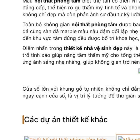
Mẫu
nội thất phòng tắm
biệt thự tân cổ điển NT
đẳng cấp, thể hiện rõ gu thẩm mỹ tinh tế và phon
không chỉ đẹp mà còn phản ánh sự đầu tư kỹ lưỡn
Toàn bộ không gian
nội thất phòng tắm
được bao
đá cùng sàn đá marble màu nâu đậm đối lập nhẹ n
đến khu vực tắm đứng đều được bố trí khoa học, m
Điểm nhấn trong
thiết kế nhà vệ sinh đẹp
này là 
trổ tinh xảo giúp nâng tầm thẩm mỹ cho tổng t
ứng ánh sáng nhẹ nhàng, giúp không gian trở nên
Cửa sổ lớn với khung gỗ tự nhiên không chỉ đả
ngay cạnh cửa sổ, là vị trí lý tưởng để thư giã
khô – ướt được tách biệt rõ ràng, nâng cao tính 
Không thể bỏ qua hệ thống chiếu sáng âm trần hi
Các dự án thiết kế khác
chi tiết trong mẫu
nội thất nhà tắm
này đều hướng
Mẫu thiết kế NT21089 không chỉ là một không gi
kiếm một
thiết kế nhà vệ sinh đẹp
, sang trọng v