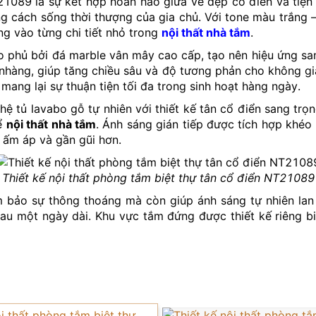
21089 là sự kết hợp hoàn hảo giữa vẻ đẹp cổ điển và tiện
g cách sống thời thượng của gia chủ. Với tone màu trắng –
g vào từng chi tiết nhỏ trong
nội thất nhà tắm
.
 phủ bởi đá marble vân mây cao cấp, tạo nên hiệu ứng sa
hàng, giúp tăng chiều sâu và độ tương phản cho không gia
ang lại sự thuận tiện tối đa trong sinh hoạt hàng ngày.
hệ tủ lavabo gỗ tự nhiên với thiết kế tân cổ điển sang t
hể
nội thất nhà tắm
. Ánh sáng gián tiếp được tích hợp khéo 
 ấm áp và gần gũi hơn.
Thiết kế nội thất phòng tắm biệt thự tân cổ điển NT21089
m bảo sự thông thoáng mà còn giúp ánh sáng tự nhiên la
n sau một ngày dài. Khu vực tắm đứng được thiết kế riêng b
thẩm mỹ và tiện nghi cho
nội thất phòng tắm
.
ện đại, kết hợp hài hòa với màu sắc và vật liệu tạo nên t
 đến sự tiện nghi, đẳng cấp và cảm xúc thư giãn trọn vẹn
an chức năng, mà còn là nơi thể hiện cá tính, phong cách
à đầy cảm hứng cho biệt thự của mình, thì đây chính là lựa 