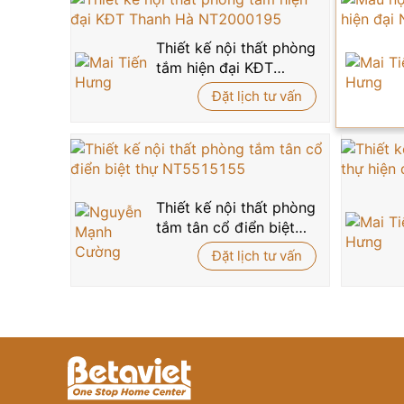
Liên hệ ngay với
Betaviet
qua hotline 0915 010 8
Thiết kế nội thất phòng
tắm hiện đại KĐT
Thanh Hà NT2000195
Đặt lịch tư vấn
Thiết kế nội thất phòng
tắm tân cổ điển biệt
thự NT5515155
Đặt lịch tư vấn