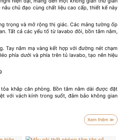
 nghi hiện đại, mang đến một không gian thư giãn
 nâu chủ đạo cùng chất liệu cao cấp, thiết kế này
ng trọng và mở rộng thị giác. Các mảng tường ốp
n. Tất cả các yếu tố từ lavabo đôi, bồn tắm nằm,
rọng. Tay nắm mạ vàng kết hợp với đường nét chạm
léo phía dưới và phía trên tủ lavabo, tạo nên hiệu
n tỏa khắp căn phòng. Bồn tắm nằm dài được đặt
iệt với vách kính trong suốt, đảm bảo không gian
ổng thể
thiết kế nhà vệ sinh đẹp
và đẳng cấp. Mỗi
 cho người sử dụng.
Xem thêm ≫
 sống và đẳng cấp của gia chủ. Nếu bạn đang tìm
chọn lý tưởng.