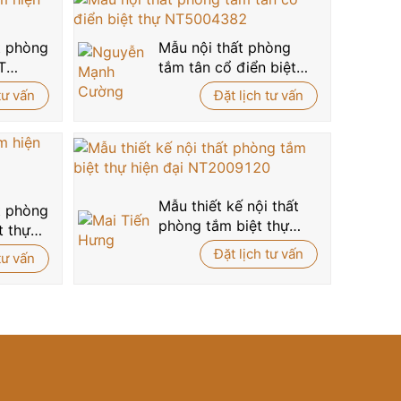
biệt thự đẳng cấp theo yêu cầu của bạn!
ất phòng
Mẫu nội thất phòng
T
tắm tân cổ điển biệt
588
thự NT5004382
tư vấn
Đặt lịch tư vấn
Mẫu thiết kế nội thất
ất phòng
phòng tắm biệt thự
t thự
hiện đại NT2009120
Đặt lịch tư vấn
tư vấn