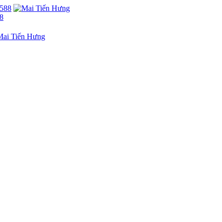
88
aviet, KĐT Thanh Hà Cienco5, Q.
KẾT NỐI VỚI CHÚNG TÔI
. Hà Nội
15010800
Facebook
Facebook
0968905551
0241224526
Tiktok
Tiktok
e@betaviet.vn
Zalo
Zalo
://betaviet.vn
Youtube
Youtube
Whatsapp
Whatsapp