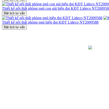
Thiết kế nội thất phòng ngủ con gái hiện đại KĐT Lideco NT20095
Đặt lịch tư vấn
Thiết kế nội thất phòng ngủ hiện đại KĐT Lideco NT2009588
Đặt lịch tư vấn
Toà nhà Bet
Hà Đông, TP
Hotline: 09
Khiếu nại: 
Văn phòng: 
Email: lienh
Website: https