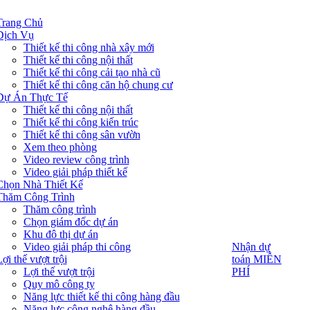
Trang Chủ
Dịch Vụ
Thiết kế thi công nhà xây mới
Thiết kế thi công nội thất
Thiết kế thi công cải tạo nhà cũ
Thiết kế thi công căn hộ chung cư
Dự Án Thực Tế
Thiết kế thi công nội thất
Thiết kế thi công kiến trúc
Thiết kế thi công sân vườn
Xem theo phòng
Video review công trình
Video giải pháp thiết kế
Chọn Nhà Thiết Kế
Thăm Công Trình
Thăm công trình
Chọn giám đốc dự án
Khu đô thị dự án
Video giải pháp thi công
Nhận dự
Nhận dự
toán MIỄN
ợi thế vượt trội
toán MIỄN
PHÍ
Lợi thế vượt trội
PHÍ
Quy mô công ty
Năng lực thiết kế thi công hàng đầu
Năng lực công nghệ hàng đầu