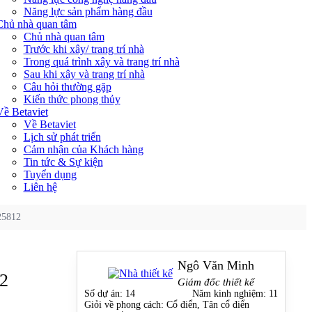
Năng lực sản phẩm hàng đầu
Chủ nhà quan tâm
Chủ nhà quan tâm
Trước khi xây/ trang trí nhà
Trong quá trình xây và trang trí nhà
Sau khi xây và trang trí nhà
Câu hỏi thường gặp
Kiến thức phong thủy
Về Betaviet
Về Betaviet
Lịch sử phát triển
Cảm nhận của Khách hàng
Tin tức & Sự kiện
Tuyển dụng
Liên hệ
T25812
Ngô Văn Minh
12
Giám đốc thiết kế
Số dự án:
14
Năm kinh nghiệm:
11
Giỏi về phong cách:
Cổ điển, Tân cổ điển