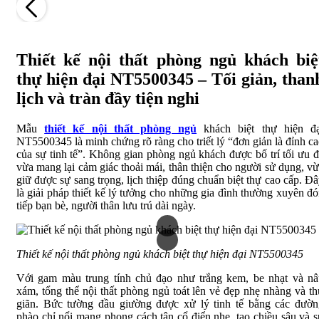
Thiết kế nội thất phòng ngủ khách biệ
thự hiện đại NT5500345 – Tối giản, than
lịch và tràn đầy tiện nghi
Mẫu
thiết kế nội thất phòng ngủ
khách biệt thự hiện đạ
NT5500345 là minh chứng rõ ràng cho triết lý “đơn giản là đỉnh c
của sự tinh tế”. Không gian phòng ngủ khách được bố trí tối ưu 
vừa mang lại cảm giác thoải mái, thân thiện cho người sử dụng, v
giữ được sự sang trọng, lịch thiệp đúng chuẩn biệt thự cao cấp. Đ
là giải pháp thiết kế lý tưởng cho những gia đình thường xuyên đ
tiếp bạn bè, người thân lưu trú dài ngày.
Thiết kế nội thất phòng ngủ khách biệt thự hiện đại NT5500345
Với gam màu trung tính chủ đạo như trắng kem, be nhạt và nâ
xám, tổng thể nội thất phòng ngủ toát lên vẻ đẹp nhẹ nhàng và t
giãn. Bức tường đầu giường được xử lý tinh tế bằng các đườn
phào chỉ nổi mang phong cách tân cổ điển nhẹ, tạo chiều sâu và 