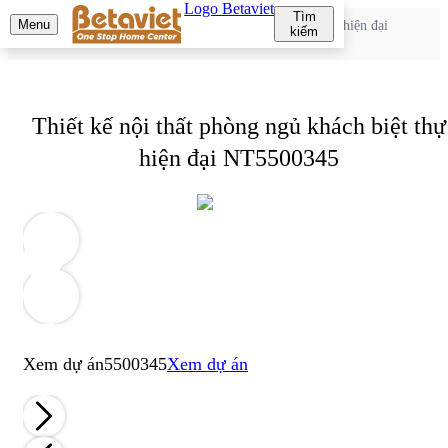
Logo Betaviet
Tìm
Menu
Trang chủ
»
Thiết kế nội thất phòng ngủ khách biệt thự hiện đại
kiếm
NT5500345
Thiết kế nội thất phòng ngủ khách biệt thự
hiện đại NT5500345
Xem dự án
5500345
Xem dự án