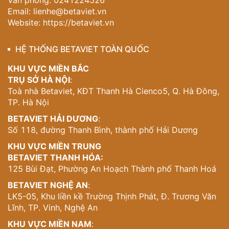
Email:
lienhe@betaviet.vn
Liên hệ ngay hotline 0915 010 800
để được tư vấn
Website:
https://betaviet.vn
chi tiết và sở hữu
phòng ngủ hiện đại sang trọng
đúng
gu thẩm mỹ và nhu cầu riêng của quý vị.
HỆ THỐNG BETAVIET TOÀN QUỐC
KHU VỰC MIỀN BẮC
TRỤ SỞ HÀ NỘI
:
Toà nhà Betaviet, KĐT Thanh Hà Cienco5, Q. Hà Đông,
TP. Hà Nội
BETAVIET HẢI DƯƠNG
:
Số 118, đường Thanh Bình, thành phố Hải Dương
KHU VỰC MIỀN TRUNG
BETAVIET THANH HÓA:
125 Bùi Đạt, Phường An Hoạch Thành phố Thanh Hoá
BETAVIET NGHỆ AN
:
LK5-05, Khu liền kề Trường Thịnh Phát, Đ. Trương Văn
Lĩnh, TP. Vinh, Nghệ An
KHU VỰC MIỀN NAM
: