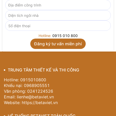
trở nên đắt giá về thẩm mỹ lẫn cảm xúc.
Nếu bạn đang tìm kiếm
mẫu phòng ngủ đẹp
, vừa sang
trọng, vừa tinh tế, lại thỏa mãn cả tiêu chí công năng
lẫn thẩm mỹ, thì
nội thất phòng ngủ đẹp
trong dự án
NT23311 của Betaviet chắc chắn sẽ khiến bạn xiêu
lòng. Không chỉ là nơi nghỉ ngơi, đây còn là “resort thu
Hotline:
0915 010 800
nhỏ” trong chính tổ ấm của bạn.
Liên hệ ngay hotline
0915 010 800
để được tư vấn
thiết kế nội thất phòng ngủ
theo đúng gu thẩm mỹ và
đẳng cấp của riêng bạn.
TRUNG TÂM THIẾT KẾ VÀ THI CÔNG
Hotline: 0915010800
Khiếu nại: 0968905551
Văn phòng: 0241224526
Email:
lienhe@betaviet.vn
Website:
https://betaviet.vn