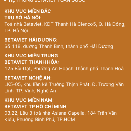
HỆ THỐNG BETAVIET TOÀN QUỐC
KHU VỰC MIỀN BẮC
TRỤ SỞ HÀ NỘI
:
Toà nhà Betaviet, KĐT Thanh Hà Cienco5, Q. Hà Đông,
TP. Hà Nội
BETAVIET HẢI DƯƠNG
:
Số 118, đường Thanh Bình, thành phố Hải Dương
KHU VỰC MIỀN TRUNG
BETAVIET THANH HÓA:
125 Bùi Đạt, Phường An Hoạch Thành phố Thanh Hoá
BETAVIET NGHỆ AN
:
LK5-05, Khu liền kề Trường Thịnh Phát, Đ. Trương Văn
Lĩnh, TP. Vinh, Nghệ An
KHU VỰC MIỀN NAM
:
BETAVIET TP HỒ CHÍ MINH
03.22, Lầu 3 toà nhà Asiana Capella, 184 Trần Văn
Kiểu, Phường Bình Phú, TP.HCM