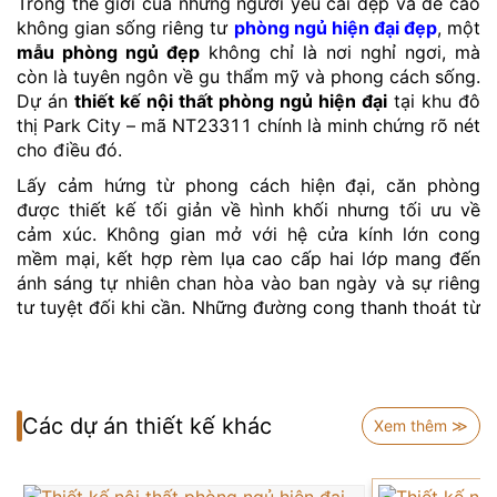
Trong thế giới của những người yêu cái đẹp và đề cao
không gian sống riêng tư
phòng ngủ hiện đại đẹp
, một
mẫu phòng ngủ đẹp
không chỉ là nơi nghỉ ngơi, mà
còn là tuyên ngôn về gu thẩm mỹ và phong cách sống.
Dự án
thiết kế nội thất phòng ngủ hiện đại
tại khu đô
thị Park City – mã NT23311 chính là minh chứng rõ nét
cho điều đó.
Lấy cảm hứng từ phong cách hiện đại, căn phòng
được thiết kế tối giản về hình khối nhưng tối ưu về
cảm xúc. Không gian mở với hệ cửa kính lớn cong
mềm mại, kết hợp rèm lụa cao cấp hai lớp mang đến
ánh sáng tự nhiên chan hòa vào ban ngày và sự riêng
tư tuyệt đối khi cần. Những đường cong thanh thoát từ
khung cửa cho đến chi tiết nội thất đều được tính toán
kỹ lưỡng, tạo cảm giác êm dịu và mềm mại cho toàn
bộ bố cục phòng ngủ.
Các dự án thiết kế khác
Xem thêm ≫
Thiết kế nội thất phòng ngủ hiện đại KĐT Park City
NT23311