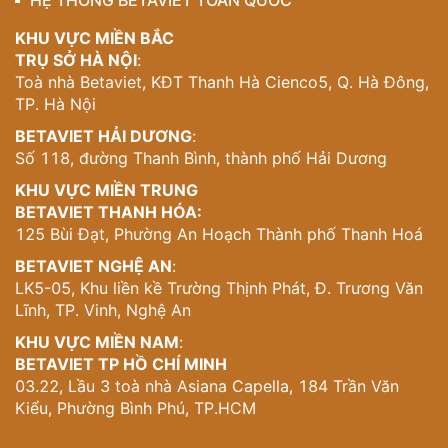
HỆ THỐNG BETAVIET TOÀN QUỐC
Art Deco – kiến tạo không gian sống thời thượng, đầy
bản sắc!
KHU VỰC MIỀN BẮC
TRỤ SỞ HÀ NỘI
:
Toà nhà Betaviet, KĐT Thanh Hà Cienco5, Q. Hà Đông,
TP. Hà Nội
BETAVIET HẢI DƯƠNG
:
Số 118, đường Thanh Bình, thành phố Hải Dương
KHU VỰC MIỀN TRUNG
BETAVIET THANH HÓA:
125 Bùi Đạt, Phường An Hoạch Thành phố Thanh Hoá
BETAVIET NGHỆ AN
:
LK5-05, Khu liền kề Trường Thịnh Phát, Đ. Trương Văn
Lĩnh, TP. Vinh, Nghệ An
KHU VỰC MIỀN NAM
:
BETAVIET TP HỒ CHÍ MINH
03.22, Lầu 3 toà nhà Asiana Capella, 184 Trần Văn
Kiểu, Phường Bình Phú, TP.HCM