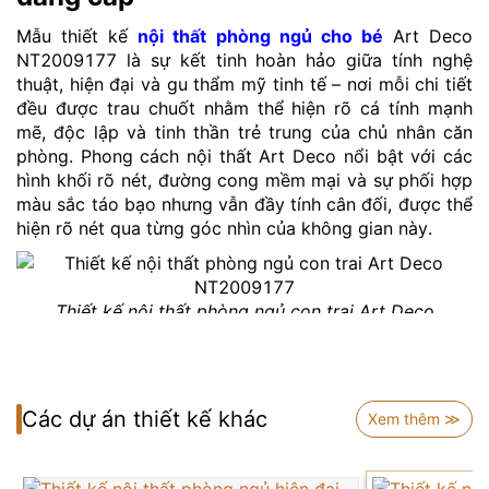
Mẫu thiết kế
nội thất phòng ngủ cho bé
Art Deco
NT2009177 là sự kết tinh hoàn hảo giữa tính nghệ
thuật, hiện đại và gu thẩm mỹ tinh tế – nơi mỗi chi tiết
đều được trau chuốt nhằm thể hiện rõ cá tính mạnh
mẽ, độc lập và tinh thần trẻ trung của chủ nhân căn
phòng. Phong cách nội thất Art Deco nổi bật với các
hình khối rõ nét, đường cong mềm mại và sự phối hợp
màu sắc táo bạo nhưng vẫn đầy tính cân đối, được thể
hiện rõ nét qua từng góc nhìn của không gian này.
Thiết kế nội thất phòng ngủ con trai Art Deco
NT2009177
Ngay từ cái nhìn đầu tiên, phòng ngủ Art Deco gây ấn
tượng với tone màu trung tính chủ đạo – xám, trắng và
Các dự án thiết kế khác
be – kết hợp cùng ánh sáng tự nhiên chan hòa, mang
Xem thêm ≫
lại cảm giác thư thái và sang trọng. Thiết kế giường
ngủ hiện đại với đầu giường bọc nệm cao cấp, khối