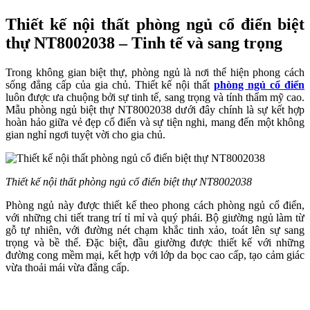
Thiết kế nội thất phòng ngủ cổ điển biệt
thự NT8002038 – Tinh tế và sang trọng
Trong không gian biệt thự, phòng ngủ là nơi thể hiện phong cách
sống đẳng cấp của gia chủ. Thiết kế nội thất
phòng ngủ cổ điển
luôn được ưa chuộng bởi sự tinh tế, sang trọng và tính thẩm mỹ cao.
Mẫu phòng ngủ biệt thự NT8002038 dưới đây chính là sự kết hợp
hoàn hảo giữa vẻ đẹp cổ điển và sự tiện nghi, mang đến một không
gian nghỉ ngơi tuyệt vời cho gia chủ.
Thiết kế nội thất phòng ngủ cổ điển biệt thự NT8002038
Phòng ngủ này được thiết kế theo phong cách phòng ngủ cổ điển,
với những chi tiết trang trí tỉ mỉ và quý phái. Bộ giường ngủ làm từ
gỗ tự nhiên, với đường nét chạm khắc tinh xảo, toát lên sự sang
trọng và bề thế. Đặc biệt, đầu giường được thiết kế với những
đường cong mềm mại, kết hợp với lớp da bọc cao cấp, tạo cảm giác
vừa thoải mái vừa đẳng cấp.
Để tăng thêm phần ấm cúng và dễ chịu, phòng ngủ sử dụng hệ
thống đèn chùm pha lê lộng lẫy, mang đến ánh sáng dịu nhẹ nhưng