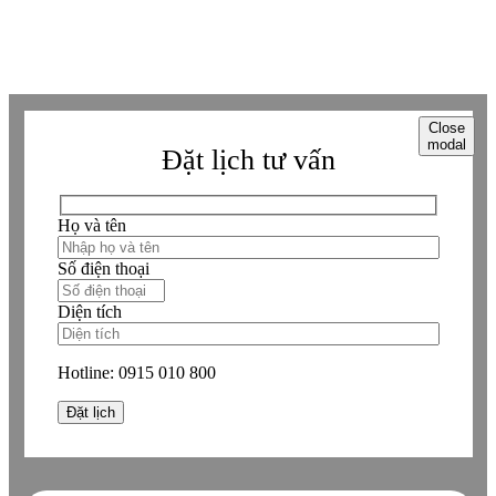
Copyright © Betaviet since 2009, Alright reserverd. Thương hiệu đã được
đăng ký. ® Ghi rõ nguồn "https://betaviet.vn" khi phát hành lại thông tin
từ website này.
Close
modal
Đặt lịch tư vấn
Họ và tên
Số điện thoại
Diện tích
Hotline:
0915 010 800