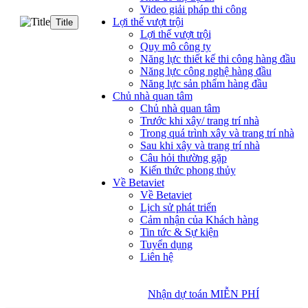
Video giải pháp thi công
Lợi thế vượt trội
Title
Lợi thế vượt trội
Quy mô công ty
Năng lực thiết kế thi công hàng đầu
Năng lực công nghệ hàng đầu
Năng lực sản phẩm hàng đầu
Chủ nhà quan tâm
Chủ nhà quan tâm
Trước khi xây/ trang trí nhà
Trong quá trình xây và trang trí nhà
Sau khi xây và trang trí nhà
Câu hỏi thường gặp
Kiến thức phong thủy
Về Betaviet
Về Betaviet
Lịch sử phát triển
Cảm nhận của Khách hàng
Tin tức & Sự kiện
Tuyển dụng
Liên hệ
Nhận dự toán MIỄN PHÍ
Nhận dự toán MIỄN PHÍ