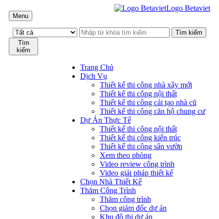
Logo Betaviet
Menu
Tìm
kiếm
Trang Chủ
Dịch Vụ
Thiết kế thi công nhà xây mới
Thiết kế thi công nội thất
Thiết kế thi công cải tạo nhà cũ
Thiết kế thi công căn hộ chung cư
Dự Án Thực Tế
Thiết kế thi công nội thất
Thiết kế thi công kiến trúc
Thiết kế thi công sân vườn
Xem theo phòng
Video review công trình
Video giải pháp thiết kế
Chọn Nhà Thiết Kế
Thăm Công Trình
Thăm công trình
Chọn giám đốc dự án
Khu đô thị dự án