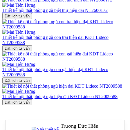
mỹ.
Thiết kế nội thất phòng ngủ biệt thự hiện đại NT2600172
Để có được một không gian
nội thất phòng ngủ
cổ điển biệt thự
đẹp mắt và sang trọng như thế này, hãy liên hệ với chúng tôi qua
Đặt lịch tư vấn
hotline
0915010800
để được tư vấn chi tiết và thiết kế không gian
sống theo yêu cầu của bạn.
Thiết kế nội thất phòng ngủ con trai hiện đại KĐT Lideco
NT2009588
Đặt lịch tư vấn
Thiết kế nội thất phòng ngủ con gái hiện đại KĐT Lideco
NT2009588
Đặt lịch tư vấn
Thiết kế nội thất phòng ngủ hiện đại KĐT Lideco NT2009588
Đặt lịch tư vấn
Trương Đức Hiếu