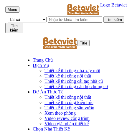
Logo Betaviet
Menu
Tìm
kiếm
Title
Trang Chủ
Dịch Vụ
Thiết kế thi công nhà xây mới
Thiết kế thi công nội thất
Thiết kế thi công cải tạo nhà cũ
Thiết kế thi công căn hộ chung cư
Dự Án Thực Tế
Thiết kế thi công nội thất
Thiết kế thi công kiến trúc
Thiết kế thi công sân vườn
Xem theo phòng
Video review công trình
Video giải pháp thiết kế
Chọn Nhà Thiết Kế