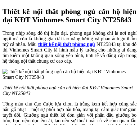
Thiết kế nội thất phòng ngủ căn hộ hiện
đại KĐT Vinhomes Smart City NT25843
Trong nhịp sống đô thị hiện đại, phòng ngủ không chỉ là nơi nghỉ
ngơi mà còn là không gian tái tạo năng lượng và phản ánh gu thẩm
mỹ cá nhân. Mẫu
thiết kế nội thất phòng ngủ
NT25843 tại khu đô
thị Vinhomes Smart City là hình mẫu lý tưởng cho những ai đang
tìm kiếm một không gian sống yên bình, tinh tế và đẳng cấp trong
hệ thống nội thất chung cư cao cấp.
Thiết kế nội thất phòng ngủ căn hộ hiện đại KĐT Vinhomes Smart
City NT25843
Tông màu chủ đạo được lựa chọn là trắng kem kết hợp cùng sắc
nâu gỗ nhạt – một sự phối hợp hài hòa, mang lại cảm giác thư giãn
tuyệt đối. Giường ngủ thiết kế đơn giản với phần đầu giường bo
tròn, bọc nệm dọc êm ái, tạo nên sự thoải mái cả về cảm quan lẫn
trải nghiệm sử dụng. Đây là điểm nhấn đắt giá trong thiết kế nội thất
phòng ngủ, thể hiện tư duy thẩm mỹ tinh tế và sự đầu tư kỹ lưỡng
vào từng chi tiết.