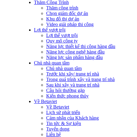
Thăm Công Trình
Thăm công trình
Chọn giám đốc dự án
Khu đô thị dự án
Video giải pháp thi công
Lợi thế vượt trội
Lợi thế vượt trội
Quy mô công ty
Năng lực thiết kế thi công hàng đầu
Năng lực công nghệ hàng đầu
Năng lực sản phẩm hàng đầu
Chủ nhà quan tâm
Chủ nhà quan tâm
Trước khi xây/ trang trí nhà
Trong quá trình xây và trang trí nhà
Sau khi xây và trang trí nhà
Câu hỏi thường gặp
Kiến thức phong thủy
Về Betaviet
Về Betaviet
Lịch sử phát triển
Cảm nhận của Khách hàng
Tin tức & Sự kiện
Tuyển dụng
Liên hệ