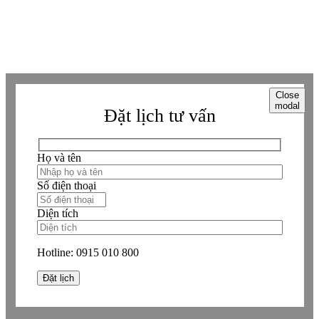
Copyright © Betaviet since 2009, Alright reserverd. Thương hiệu đã được
đăng ký. ® Ghi rõ nguồn "https://betaviet.vn" khi phát hành lại thông tin
từ website này.
Close
modal
Đặt lịch tư vấn
Họ và tên
Số điện thoại
Diện tích
Hotline:
0915 010 800