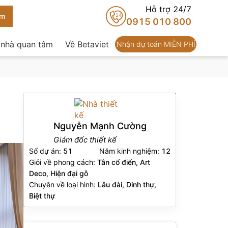
Hỗ trợ 24/7
24
0915 010 800
 nhà quan tâm
Về Betaviet
Nhận dự toán MIỄN PHÍ
Nguyễn Mạnh Cường
Giám đốc thiết kế
Số dự án:
51
Năm kinh nghiệm:
12
Giỏi về phong cách:
Tân cổ điển, Art
Deco, Hiện đại gỗ
Chuyên về loại hình:
Lâu đài, Dinh thự,
Biệt thự