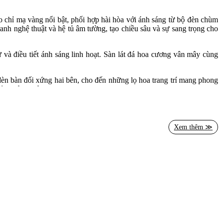
o chỉ mạ vàng nổi bật, phối hợp hài hòa với ánh sáng từ bộ đèn chùm
nh nghệ thuật và hệ tủ âm tường, tạo chiều sâu và sự sang trọng cho
ư và điều tiết ánh sáng linh hoạt. Sàn lát đá hoa cương vân mây cùng
 đèn bàn đối xứng hai bên, cho đến những lọ hoa trang trí mang phong
nh riêng biệt.
để chúng tôi hiện thực hóa giấc mơ không gian sống đỉnh cao của quý
Xem thêm ≫