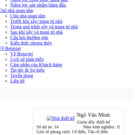
Năng lực sản phẩm hàng đầu
Chủ nhà quan tâm
Chủ nhà quan tâm
Trước khi xây/ trang trí nhà
Trong quá trình xây và trang trí nhà
Sau khi xây và trang trí nhà
Câu hỏi thường gặp
Kiến thức phong thủy
Về Betaviet
Về Betaviet
Lịch sử phát triển
Cảm nhận của Khách hàng
Tin tức & Sự kiện
Tuyển dụng
Liên hệ
Ngô Văn Minh
Giám đốc thiết kế
Số dự án:
14
Năm kinh nghiệm:
11
Giỏi về phong cách:
Cổ điển, Tân cổ điển