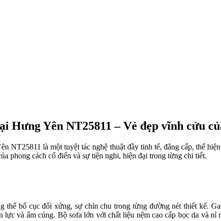
 tại Hưng Yên NT25811 – Vẻ đẹp vĩnh cửu c
ên NT25811 là một tuyệt tác nghệ thuật đầy tinh tế, đẳng cấp, thể hiệ
a phong cách cổ điển và sự tiện nghi, hiện đại trong từng chi tiết.
ổng thể bố cục đối xứng, sự chỉn chu trong từng đường nét thiết kế.
n lực và ấm cúng. Bộ sofa lớn với chất liệu nệm cao cấp bọc da và n