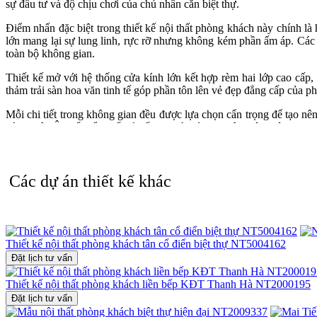
sự đầu tư và độ chịu chơi của chủ nhân căn biệt thự.
Điểm nhấn đặc biệt trong thiết kế nội thất phòng khách này chính l
lớn mang lại sự lung linh, rực rỡ nhưng không kém phần ấm áp. Các 
toàn bộ không gian.
Thiết kế mở với hệ thống cửa kính lớn kết hợp rèm hai lớp cao cấp, 
thảm trải sàn hoa văn tinh tế góp phần tôn lên vẻ đẹp đẳng cấp của p
Mỗi chi tiết trong không gian đều được lựa chọn cẩn trọng để tạo nê
cách châu Âu cổ điển. Tất cả kết hợp hài hòa tạo nên một không gian t
Nếu quý khách đang tìm kiếm một đơn vị uy tín chuyên về thiết kế n
vị.
Các dự án thiết kế khác
Gọi ngay hotline
0915 010 800
để được tư vấn chi tiết và đặt lịch khả
Thiết kế nội thất phòng khách tân cổ điển biệt thự NT5004162
Đặt lịch tư vấn
Thiết kế nội thất phòng khách liền bếp KĐT Thanh Hà NT2000195
Đặt lịch tư vấn