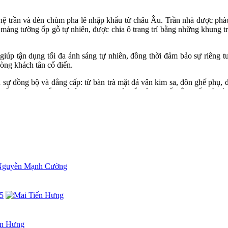
à hệ trần và đèn chùm pha lê nhập khẩu từ châu Âu. Trần nhà được phà
mảng tường ốp gỗ tự nhiên, được chia ô trang trí bằng những khung tra
giúp tận dụng tối đa ánh sáng tự nhiên, đồng thời đảm bảo sự riêng t
hòng khách tân cổ điển.
n sự đồng bộ và đẳng cấp: từ bàn trà mặt đá vân kim sa, đôn ghế phụ,
iếp khách chuẩn quý tộc – nơi gia chủ thể hiện vị thế, đẳng cấp và cá tí
ội thất phòng khách, đặc biệt là dòng
phòng khách tân cổ điển
, hãy 
o sát tận nơi!