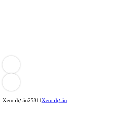
Xem dự án
25811
Xem dự án