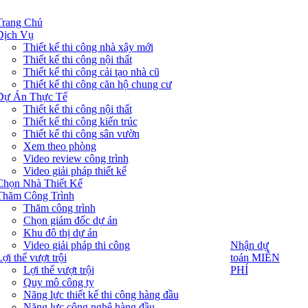
Trang Chủ
Dịch Vụ
Thiết kế thi công nhà xây mới
Thiết kế thi công nội thất
Thiết kế thi công cải tạo nhà cũ
Thiết kế thi công căn hộ chung cư
Dự Án Thực Tế
Thiết kế thi công nội thất
Thiết kế thi công kiến trúc
Thiết kế thi công sân vườn
Xem theo phòng
Video review công trình
Video giải pháp thiết kế
Chọn Nhà Thiết Kế
Thăm Công Trình
Thăm công trình
Chọn giám đốc dự án
Khu đô thị dự án
Video giải pháp thi công
Nhận dự
Nhận dự
toán MIỄN
ợi thế vượt trội
toán MIỄN
PHÍ
Lợi thế vượt trội
PHÍ
Quy mô công ty
Năng lực thiết kế thi công hàng đầu
Năng lực công nghệ hàng đầu