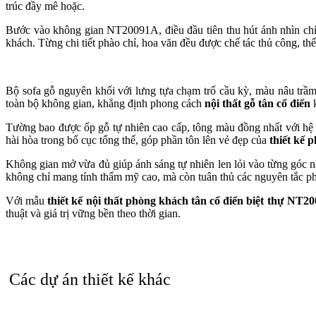
trúc đầy mê hoặc.
Bước vào không gian NT20091A, điều đầu tiên thu hút ánh nhìn chín
khách. Từng chi tiết phào chỉ, hoa văn đều được chế tác thủ công, thể
Bộ sofa gỗ nguyên khối với lưng tựa chạm trổ cầu kỳ, màu nâu trầm
toàn bộ không gian, khẳng định phong cách
nội thất gỗ tân cổ điển
k
Tường bao được ốp gỗ tự nhiên cao cấp, tông màu đồng nhất với hệ trầ
hài hòa trong bố cục tổng thể, góp phần tôn lên vẻ đẹp của
thiết kế 
Không gian mở vừa đủ giúp ánh sáng tự nhiên len lỏi vào từng góc nh
không chỉ mang tính thẩm mỹ cao, mà còn tuân thủ các nguyên tắc pho
Với mẫu
thiết kế nội thất phòng khách tân cổ điển biệt thự NT2
thuật và giá trị vững bền theo thời gian.
Nếu quý khách đang tìm kiếm một
thiết kế phòng khách đẹp
, sang
hữu không gian sống đỉnh cao mang dấu ấn cá nhân độc bản!
Các dự án thiết kế khác