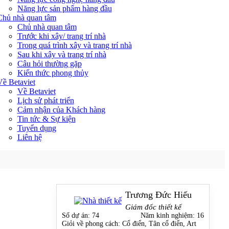
Năng lực sản phẩm hàng đầu
Chủ nhà quan tâm
Chủ nhà quan tâm
Trước khi xây/ trang trí nhà
Trong quá trình xây và trang trí nhà
Sau khi xây và trang trí nhà
Câu hỏi thường gặp
Kiến thức phong thủy
Về Betaviet
Về Betaviet
Lịch sử phát triển
Cảm nhận của Khách hàng
Tin tức & Sự kiện
Tuyển dụng
Liên hệ
Trương Đức Hiếu
Giám đốc thiết kế
Số dự án:
74
Năm kinh nghiệm:
16
Giỏi về phong cách:
Cổ điển, Tân cổ điển, Art