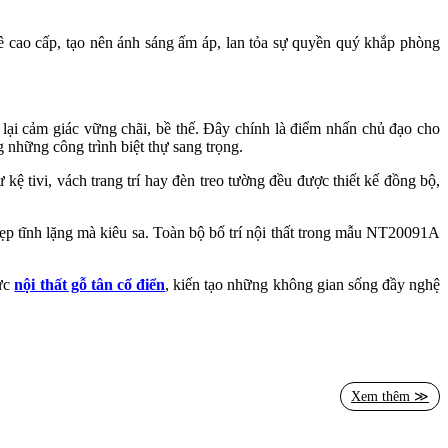
ê cao cấp, tạo nên ánh sáng ấm áp, lan tỏa sự quyền quý khắp phòng
lại cảm giác vững chãi, bề thế. Đây chính là điểm nhấn chủ đạo cho
 những công trình biệt thự sang trọng.
kệ tivi, vách trang trí hay đèn treo tường đều được thiết kế đồng bộ,
đẹp tĩnh lặng mà kiêu sa. Toàn bộ bố trí nội thất trong mẫu NT20091A
vực
nội thất gỗ tân cổ điển
, kiến tạo những không gian sống đầy nghệ
ó cùng bạn. Liên hệ ngay
Hotline 0915 010 800
để được tư vấn và sở
Xem thêm ≫