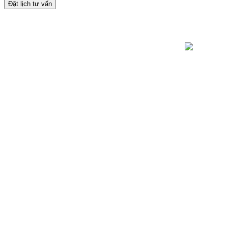
Đặt lịch tư vấn
Toà nhà Bet
Hà Đông, TP
Hotline: 09
Khiếu nại: 
Văn phòng: 
Email: lienh
Website: https
Copyright © Betaviet since 2009, Alrigh