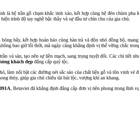
h là hệ trần gỗ chạm khắc tinh xảo, kết hợp cùng hệ đèn chùm pha l
 hiện trình độ tay nghề bậc thầy và sự đầu tư chỉn chu của gia chủ.
 bóng bẩy, kết hợp hoàn hảo cùng bàn trà và đôn nhỏ đồng bộ, mang 
hông bao giờ lỗi thời, mà ngày càng khẳng định vị thế vững chắc trong
n và sàn, tạo nên sự liền mạch, sang trọng tuyệt đối. Các chi tiết như 
phòng khách đẹp
đẳng cấp quý tộc.
ỏ, làm nổi bật các đường nét sắc sảo của chất liệu gỗ và tôn vinh vẻ 
ng thủy, giúp gia chủ chiêu tài hút lộc, vượng khí an khang.
0091A
, Betaviet đã khẳng định đẳng cấp đơn vị tiên phong trong lĩnh 
 trọng, đậm chất thượng lưu, hãy để Betaviet hiện thực hóa ước mơ đ