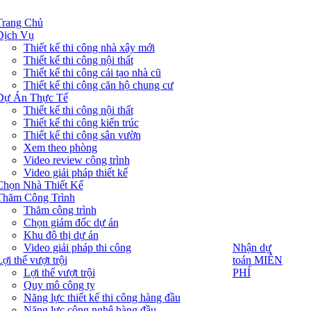
Trang Chủ
Dịch Vụ
Thiết kế thi công nhà xây mới
Thiết kế thi công nội thất
Thiết kế thi công cải tạo nhà cũ
Thiết kế thi công căn hộ chung cư
Dự Án Thực Tế
Thiết kế thi công nội thất
Thiết kế thi công kiến trúc
Thiết kế thi công sân vườn
Xem theo phòng
Video review công trình
Video giải pháp thiết kế
Chọn Nhà Thiết Kế
Thăm Công Trình
Thăm công trình
Chọn giám đốc dự án
Khu đô thị dự án
Video giải pháp thi công
Nhận dự
Nhận dự
toán MIỄN
ợi thế vượt trội
toán MIỄN
PHÍ
Lợi thế vượt trội
PHÍ
Quy mô công ty
Năng lực thiết kế thi công hàng đầu
Năng lực công nghệ hàng đầu