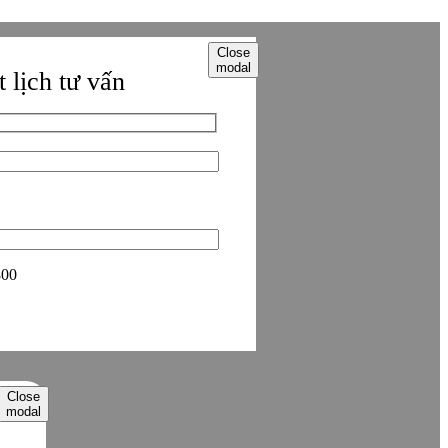
Close
modal
 lịch tư vấn
800
Close
modal