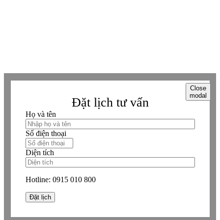
Viber
Viber
Copyright © Betaviet since 2009, Alright reserverd. Thương hiệu đã được
đăng ký. ® Ghi rõ nguồn "https://betaviet.vn" khi phát hành lại thông tin
từ website này.
Close
modal
Đặt lịch tư vấn
Họ và tên
Số điện thoại
Diện tích
Hotline:
0915 010 800