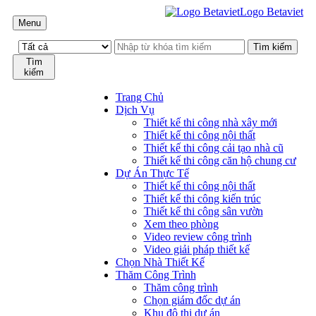
Logo Betaviet
Menu
Tìm
kiếm
Trang Chủ
Dịch Vụ
Thiết kế thi công nhà xây mới
Thiết kế thi công nội thất
Thiết kế thi công cải tạo nhà cũ
Thiết kế thi công căn hộ chung cư
Dự Án Thực Tế
Thiết kế thi công nội thất
Thiết kế thi công kiến trúc
Thiết kế thi công sân vườn
Xem theo phòng
Video review công trình
Video giải pháp thiết kế
Chọn Nhà Thiết Kế
Thăm Công Trình
Thăm công trình
Chọn giám đốc dự án
Khu đô thị dự án