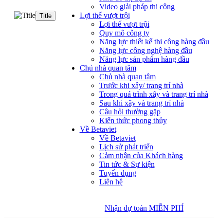
Video giải pháp thi công
Lợi thế vượt trội
Title
Lợi thế vượt trội
Quy mô công ty
Năng lực thiết kế thi công hàng đầu
Năng lực công nghệ hàng đầu
Năng lực sản phẩm hàng đầu
Chủ nhà quan tâm
Chủ nhà quan tâm
Trước khi xây/ trang trí nhà
Trong quá trình xây và trang trí nhà
Sau khi xây và trang trí nhà
Câu hỏi thường gặp
Kiến thức phong thủy
Về Betaviet
Về Betaviet
Lịch sử phát triển
Cảm nhận của Khách hàng
Tin tức & Sự kiện
Tuyển dụng
Liên hệ
Nhận dự toán MIỄN PHÍ
Nhận dự toán MIỄN PHÍ