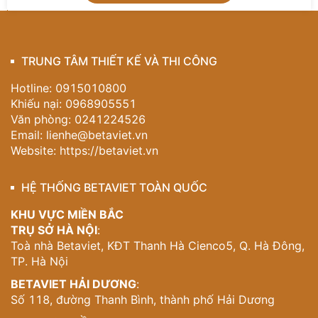
Liên hệ ngay hotline
0915 010 800
để được tư vấn
miễn phí và hiện thực hóa không gian sống đỉnh cao
với phong cách nội thất art deco đẳng cấp quốc tế!
TRUNG TÂM THIẾT KẾ VÀ THI CÔNG
Hotline: 0915010800
Khiếu nại: 0968905551
Văn phòng: 0241224526
Email:
lienhe@betaviet.vn
Website:
https://betaviet.vn
HỆ THỐNG BETAVIET TOÀN QUỐC
KHU VỰC MIỀN BẮC
TRỤ SỞ HÀ NỘI
:
Toà nhà Betaviet, KĐT Thanh Hà Cienco5, Q. Hà Đông,
TP. Hà Nội
BETAVIET HẢI DƯƠNG
:
Số 118, đường Thanh Bình, thành phố Hải Dương