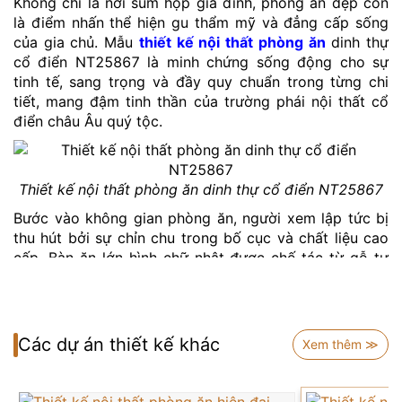
Không chỉ là nơi sum họp gia đình, phòng ăn đẹp còn
là điểm nhấn thể hiện gu thẩm mỹ và đẳng cấp sống
của gia chủ. Mẫu
thiết kế nội thất phòng ăn
dinh thự
cổ điển NT25867 là minh chứng sống động cho sự
tinh tế, sang trọng và đầy quy chuẩn trong từng chi
tiết, mang đậm tinh thần của trường phái nội thất cổ
điển châu Âu quý tộc.
Thiết kế nội thất phòng ăn dinh thự cổ điển NT25867
Bước vào không gian phòng ăn, người xem lập tức bị
thu hút bởi sự chỉn chu trong bố cục và chất liệu cao
cấp. Bàn ăn lớn hình chữ nhật được chế tác từ gỗ tự
nhiên nguyên khối, chân bàn chạm khắc nghệ thuật
đầy công phu, tạo nên vẻ bề thế vững chãi nhưng vẫn
mềm mại và thanh lịch. Bộ ghế ăn với phần tựa lưng
uốn cong tinh tế, đệm ngồi bọc da cao cấp cùng hoa
Các dự án thiết kế khác
Xem thêm ≫
văn dát vàng nổi bật, giúp không gian phòng ăn đẹp
trở nên sang trọng và quý phái hơn bao giờ hết.