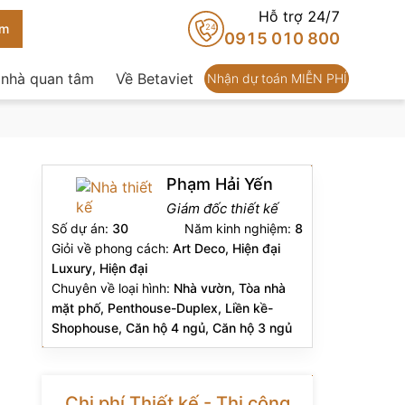
Hỗ trợ 24/7
24
0915 010 800
 nhà quan tâm
Về Betaviet
Nhận dự toán MIỄN PHÍ
Phạm Hải Yến
Giám đốc thiết kế
Số dự án:
30
Năm kinh nghiệm:
8
Giỏi về phong cách:
Art Deco, Hiện đại
Luxury, Hiện đại
Chuyên về loại hình:
Nhà vườn, Tòa nhà
mặt phố, Penthouse-Duplex, Liền kề-
Shophouse, Căn hộ 4 ngủ, Căn hộ 3 ngủ
Chi phí Thiết kế - Thi công