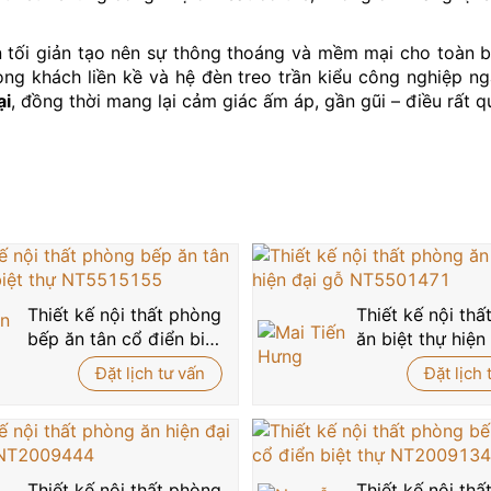
ần tối giản tạo nên sự thông thoáng và mềm mại cho toàn 
ng khách liền kề và hệ đèn treo trần kiểu công nghiệp ng
ại
, đồng thời mang lại cảm giác ấm áp, gần gũi – điều rất 
như bình hoa hướng dương rực rỡ, những cuốn sách trang t
g, sống động và đầy tính cá nhân hóa – yếu tố giúp
nội th
 kết nối nhịp nhàng giữa khu vực ăn uống và hệ cầu thang
 ăn trở nên có chiều sâu và độc đáo hơn – một bước đi t
ột không gian
nội thất phòng ăn đẹp
– hiện đại, tinh tế 
Thiết kế nội thất phòng
Thiết kế nội th
u kinh nghiệm của chúng tôi tư vấn miễn phí và hiện thực 
bếp ăn tân cổ điển biệt
ăn biệt thự hiện
thự NT5515155
NT5501471
Đặt lịch tư vấn
Đặt lịch 
Thiết kế nội thất phòng
Thiết kế nội th