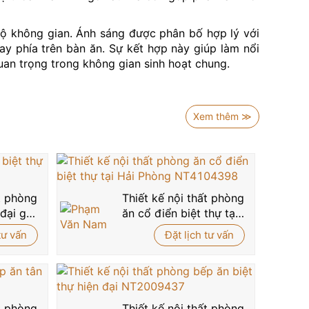
bộ không gian. Ánh sáng được phân bố hợp lý với
ay phía trên bàn ăn. Sự kết hợp này giúp làm nổi
quan trọng trong không gian sinh hoạt chung.
rí và mảng tường ốp gỗ kết hợp tủ sách âm tường
ất phòng ăn đẹp
trở nên có hồn và thực sự gần gũi
Xem thêm ≫
 xoắn dẫn lên tầng lửng. Thiết kế này không chỉ
áo bạo nhưng đầy hiệu quả trong thiết kế
nội thất
và đầy cảm xúc như NT21041, hãy gọi ngay
hotline
ất phòng
Thiết kế nội thất phòng
hóa không gian sống mơ ước dành riêng cho bạn!
 đại gỗ
ăn cổ điển biệt thự tại
Hải Phòng NT4104398
tư vấn
Đặt lịch tư vấn
ất phòng
Thiết kế nội thất phòng