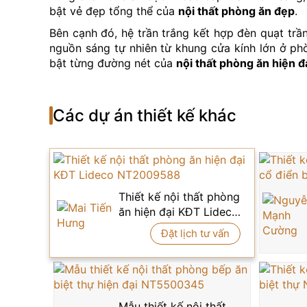
bật vẻ đẹp tổng thể của
nội thất phòng ăn đẹp
.
Bên cạnh đó, hệ trần trắng kết hợp đèn quạt tr
nguồn sáng tự nhiên từ khung cửa kính lớn ở phò
bật từng đường nét của
nội thất phòng ăn hiện đ
Không thể không nhắc đến các chi tiết phụ trợ 
phía sau. Tất cả đều mang lại cảm giác sang trọn
Các dự án thiết kế khác
với phong cách sống hiện đại.
Một điểm cộng lớn trong mẫu thiết kế này là sự
tăng tính thẩm mỹ mà còn giúp không gian phòng
phòng ăn hiện đại
tại các căn hộ cao cấp.
Nếu bạn đang tìm kiếm cảm hứng để kiến tạo m
Thiết kế nội thất phòng
0915 010 800
để được đội ngũ kiến trúc sư già
ăn hiện đại KĐT Lideco
NT2009588
Đặt lịch tư vấn
Mẫu thiết kế nội thất