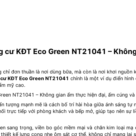
ng cư KĐT Eco Green NT21041 – Không
chỉ đơn thuần là nơi dùng bữa, mà còn là nơi khơi nguồn kế
ng cư KĐT Eco Green NT21041
chính là một ví dụ điển hìn
hẩm mỹ cao.
n tượng mạnh mẽ là cách bố trí hài hòa giữa ánh sáng tự nh
 nối trực tiếp với phòng khách và bếp mở, giúp tạo nên sự 
đen sang trọng, viền bo góc mềm mại và chân kim loại mạ 
thiết kế lưng cong nhẹ ôm sát cơ thể, không chỉ mang lại s