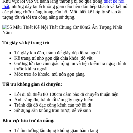
Khu vực lối vào và hành lang thường bị bỏ qua trong
thiết kế nội
thất
, nhưng đây lại là không gian đầu tiên đón tiếp khách và kết nối
các phòng chức năng trong căn hộ. Một thiết kế hợp lý sẽ tạo ấn
tượng tốt và tối ưu công năng sử dụng.
Tủ giày và kệ trang trí:
Tủ giày kín đáo, tránh để giày dép lộ ra ngoài
Kệ trang trí nhỏ gọn đặt chìa khóa, đồ vặt
Gương lớn tạo cảm giác rộng rãi và tiện kiểm tra ngoại hình
trước khi ra ngoài
Móc treo áo khoác, mũ nón gọn gàng
Tối ưu không gian di chuyển:
Lối đi tối thiểu 80-100cm đảm bảo di chuyển thuận tiện
Ánh sáng đủ, tránh tối tăm gây nguy hiểm
Tránh đặt đồ đạc cồng kềnh cản trở lối đi
Sử dụng sàn không trơn trượt, dễ vệ sinh
Khu vực lưu trữ đa năng:
Tủ âm tường tận dụng không gian hành lang