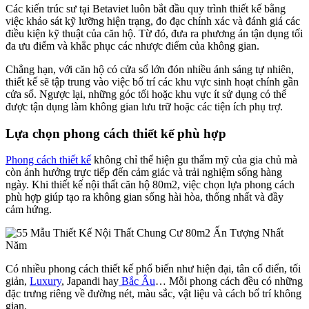
Các kiến trúc sư tại Betaviet luôn bắt đầu quy trình thiết kế bằng
việc khảo sát kỹ lưỡng hiện trạng, đo đạc chính xác và đánh giá các
điều kiện kỹ thuật của căn hộ. Từ đó, đưa ra phương án tận dụng tối
đa ưu điểm và khắc phục các nhược điểm của không gian.
Chẳng hạn, với căn hộ có cửa sổ lớn đón nhiều ánh sáng tự nhiên,
thiết kế sẽ tập trung vào việc bố trí các khu vực sinh hoạt chính gần
cửa sổ. Ngược lại, những góc tối hoặc khu vực ít sử dụng có thể
được tận dụng làm không gian lưu trữ hoặc các tiện ích phụ trợ.
Lựa chọn phong cách thiết kế phù hợp
Phong cách thiết kế
không chỉ thể hiện gu thẩm mỹ của gia chủ mà
còn ảnh hưởng trực tiếp đến cảm giác và trải nghiệm sống hàng
ngày. Khi thiết kế nội thất căn hộ 80m2, việc chọn lựa phong cách
phù hợp giúp tạo ra không gian sống hài hòa, thống nhất và đầy
cảm hứng.
Có nhiều phong cách thiết kế phổ biến như hiện đại, tân cổ điển, tối
giản,
Luxury
, Japandi hay
Bắc Âu
… Mỗi phong cách đều có những
đặc trưng riêng về đường nét, màu sắc, vật liệu và cách bố trí không
gian.