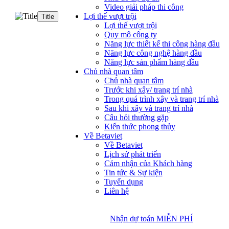
Video giải pháp thi công
Lợi thế vượt trội
Title
Lợi thế vượt trội
Quy mô công ty
Năng lực thiết kế thi công hàng đầu
Năng lực công nghệ hàng đầu
Năng lực sản phẩm hàng đầu
Chủ nhà quan tâm
Chủ nhà quan tâm
Trước khi xây/ trang trí nhà
Trong quá trình xây và trang trí nhà
Sau khi xây và trang trí nhà
Câu hỏi thường gặp
Kiến thức phong thủy
Về Betaviet
Về Betaviet
Lịch sử phát triển
Cảm nhận của Khách hàng
Tin tức & Sự kiện
Tuyển dụng
Liên hệ
Nhận dự toán MIỄN PHÍ
Nhận dự toán MIỄN PHÍ