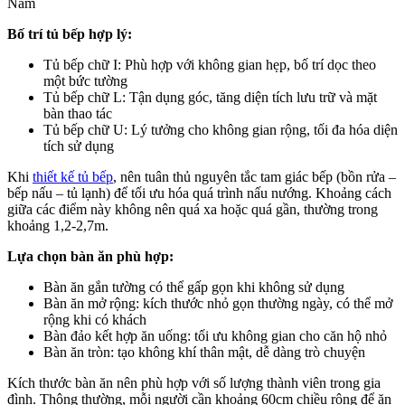
Bố trí tủ bếp hợp lý:
Tủ bếp chữ I: Phù hợp với không gian hẹp, bố trí dọc theo
một bức tường
Tủ bếp chữ L: Tận dụng góc, tăng diện tích lưu trữ và mặt
bàn thao tác
Tủ bếp chữ U: Lý tưởng cho không gian rộng, tối đa hóa diện
tích sử dụng
Khi
thiết kế tủ bếp
, nên tuân thủ nguyên tắc tam giác bếp (bồn rửa –
bếp nấu – tủ lạnh) để tối ưu hóa quá trình nấu nướng. Khoảng cách
giữa các điểm này không nên quá xa hoặc quá gần, thường trong
khoảng 1,2-2,7m.
Lựa chọn bàn ăn phù hợp:
Bàn ăn gắn tường có thể gấp gọn khi không sử dụng
Bàn ăn mở rộng: kích thước nhỏ gọn thường ngày, có thể mở
rộng khi có khách
Bàn đảo kết hợp ăn uống: tối ưu không gian cho căn hộ nhỏ
Bàn ăn tròn: tạo không khí thân mật, dễ dàng trò chuyện
Kích thước bàn ăn nên phù hợp với số lượng thành viên trong gia
đình. Thông thường, mỗi người cần khoảng 60cm chiều rộng để ăn