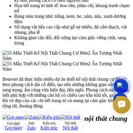
kỳ như phong cách cổ điển nguyên bản
Họa tiết trang trí tinh tế: hoa văn, phào chỉ, khung tranh chạm
trổ
Bảng màu trang nhã: trắng, kem, be, xám, nâu, xanh dương
đậm
Sử dụng vật liệu cao cấp như gỗ tự nhiên, đá cẩm thạch, vải
nhung, pha lê
Không gian cân đối, đối xứng tạo cảm giác vững chãi, sang
trọng
Betaviet đã thực hiện nhiều dự án thiết kế nội thất chung cư 80m2
theo phong cách tân cổ điển, tạo nên những không gian sống vừa
sang trọng, ấm cúng vừa hiện đại, tiện nghi. Phong cách này đặc
biệt phù hợp với những căn hộ có chiều cao trần khá tốt, giúp tôn
lên vẻ đẹp của các chi tiết trang trí và mang lại cảm giác không gian
rộng rãi, thoáng đãng.
Chi phí thiết kế và thi công nội thất chung
Gọi ngay
Zalo
Kiến trúc
Nội thất
cư 80m2
Gọi ngay
Zalo
Kiến trúc
Nội thất