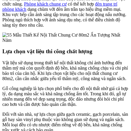
chức năng.
Phòng khách chung cư
có thể kết hợp
đèn trang trí
phòng khách
dạng chùm với đèn âm trần tạo hiệu ứng mềm mại.
Khu vực bếp cần ánh sáng tập trung cho các hoạt động nấu nướng.
Phòng ngủ thích hợp với ánh sáng dịu nhẹ, có thể điều chỉnh độ
sáng tùy theo nhu cầu.
Lựa chọn vật liệu thi công chất lượng
Vật liệu sử dụng trong thiết kế nội thất không chỉ ảnh hưởng đến
thẩm mỹ mà còn quyết định độ bền, khả năng chống chịu và chi phí
bảo trì của căn hộ. Khi lựa chọn vật liệu cho nội thất chung cư
80m2, cần cân nhắc giữa yếu tố thẩm mỹ, công năng và ngân sách.
Gỗ công nghiệp là lựa chọn phổ biến cho đồ nội thất nhờ giá cả hợp
lý, đa dạng màu sắc và khả năng chống ẩm tốt. Trong khi đó, gỗ tự
nhiên mang đến vẻ đẹp sang trọng, độc đáo nhưng đòi hỏi chi phí
cao hơn và cần được bảo quản cẩn thận.
Đối với sàn nhà, sự lựa chọn giữa gạch ceramic, gạch porcelain, sàn
gỗ hay sàn vinyl phụ thuộc vào không gian sử dụng và ngân sách.
Mỗi loại đều có ưu nhược điểm riêng về độ bền, khả năng chống
trầy xước và cách bảo quản.