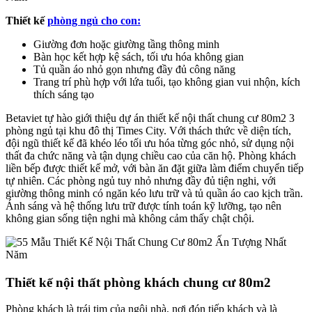
Thiết kế
phòng ngủ cho con:
Giường đơn hoặc giường tầng thông minh
Bàn học kết hợp kệ sách, tối ưu hóa không gian
Tủ quần áo nhỏ gọn nhưng đầy đủ công năng
Trang trí phù hợp với lứa tuổi, tạo không gian vui nhộn, kích
thích sáng tạo
Betaviet tự hào giới thiệu dự án thiết kế nội thất chung cư 80m2 3
phòng ngủ tại khu đô thị Times City. Với thách thức về diện tích,
đội ngũ thiết kế đã khéo léo tối ưu hóa từng góc nhỏ, sử dụng nội
thất đa chức năng và tận dụng chiều cao của căn hộ. Phòng khách
liền bếp được thiết kế mở, với bàn ăn đặt giữa làm điểm chuyển tiếp
tự nhiên. Các phòng ngủ tuy nhỏ nhưng đầy đủ tiện nghi, với
giường thông minh có ngăn kéo lưu trữ và tủ quần áo cao kịch trần.
Ánh sáng và hệ thống lưu trữ được tính toán kỹ lưỡng, tạo nên
không gian sống tiện nghi mà không cảm thấy chật chội.
Thiết kế nội thất phòng khách chung cư 80m2
Phòng khách là trái tim của ngôi nhà, nơi đón tiếp khách và là