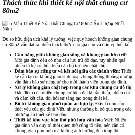
Thách thức khi thiết kế nội thất chung cư
80m2
Dù sở hữu diện tích khá lý tưởng, việc quy hoạch không gian chung
cư 80m2 vẫn đặt ra nhiều thách thức cho gia chủ và đơn vị thiết kế:
Cân bằng giữa không gian sống và không gian lưu trữ
:
Mỗi gia đình đều có nhu cầu lưu trữ đồ đạc, tuy nhiên quá
nhiều tủ kệ có thể khiến căn hộ trở nên chật chội.
Đảm bảo sự riêng tư và kết nối giữa các thành viên
: Thiết
kế cần tạo ra không gian sinh hoạt chung thông thoáng nhưng
vẫn đảm bảo sự riêng tư cho mỗi thành viên trong gia đình.
Xử lý không gian chật hẹp trong các khu chung cư đô thị
:
Đặc điểm của nhiều chung cư hiện đại là trần thấp, nhiều cột
và dầm kết cấu, đòi hỏi sự sáng tạo trong thiết kế.
Bố trí không gian phơi quần áo hợp lý
: Đây là nhu cầu
thiết yếu của gia đình Việt, nhưng thường bị bỏ qua trong các
phương án thiết kế ban đầu.
Thiết kế khu vực bàn thờ phù hợp văn hóa Việt
: Nhiều
gia đình vẫn duy trì thói quen thờ cúng tổ tiên, nên cần có
không gian phù hợp mà không ảnh hưởng đến tổng thể.