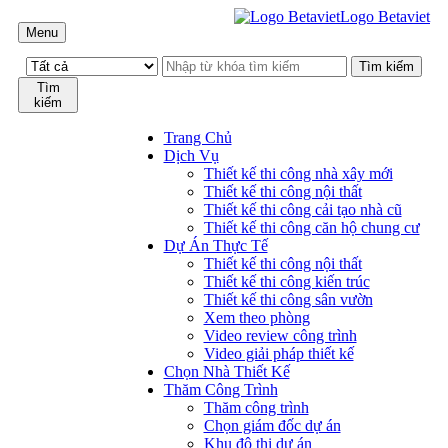
Logo Betaviet
Menu
Tìm
kiếm
Trang Chủ
Dịch Vụ
Thiết kế thi công nhà xây mới
Thiết kế thi công nội thất
Thiết kế thi công cải tạo nhà cũ
Thiết kế thi công căn hộ chung cư
Dự Án Thực Tế
Thiết kế thi công nội thất
Thiết kế thi công kiến trúc
Thiết kế thi công sân vườn
Xem theo phòng
Video review công trình
Video giải pháp thiết kế
Chọn Nhà Thiết Kế
Thăm Công Trình
Thăm công trình
Chọn giám đốc dự án
Khu đô thị dự án