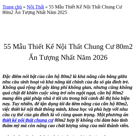
Trang chủ
»
Nội Thất
»
55 Mẫu Thiết Kế Nội Thất Chung Cư
80m2 Ấn Tượng Nhất Năm 2025
55 Mẫu Thiết Kế Nội Thất Chung Cư 80m2
Ấn Tượng Nhất Năm 2026
Đặc điểm nổi bật của căn hộ 80m2 là khả năng cân bằng giữa
nhu cầu sinh hoạt và khả năng tài chính của đa số gia đình trẻ.
Không quá rộng để gây lãng phí không gian, nhưng cũng không
quá chật để khiến cuộc sống trở nên ngột ngạt, căn hộ 80m2
mang đến giải pháp nhà ở tối ưu trong bối cảnh đô thị hóa hiện
nay. Tuy nhiên, để tận dụng tối đa tiềm năng của căn hộ 80m2,
việc thiết kế nội thất thông minh, khoa học và phù hợp với nhu
cầu cụ thể của gia đình là vô cùng quan trọng. Một phương án
thiết kế nội thất chung cư
80m2 hợp lý không chỉ đảm bảo tính
thẩm mỹ mà còn nâng cao chất lượng sống của mỗi thành viên.