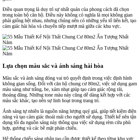
Điều quan trọng là duy trì sự nhất quán của phong cách đã chọn
trong toàn bộ căn hộ. Điều này không có nghĩa là mọi không gian
phải giống hệt nhau, nhưng chúng nên có những yếu tố liên kết, tạo
cảm giác hài hòa và chuyển tiếp mượt mà giữa các khu vực.
Lựa chọn màu sắc và ánh sáng hài hòa
Màu sắc và ánh sáng đóng vai trò quyết định trong việc định hình
không gian sống. Đối với căn hộ chung cư 80m2, việc sử dụng gam
màu sáng như trắng, be, xám nhạt giúp tạo cảm giác rộng rãi,
thoáng đãng. Những tone màu này cũng dễ dàng kết hợp với các
màu sắc khác, tạo nên sự linh hoạt trong trang trí.
Ánh sáng tự nhiên là nguồn năng lượng quý giá, giúp tiết kiệm điện
năng và tạo cảm giác thoải mái cho người sử dụng. Thiết kế nên tận
dụng tối đa nguồn sáng này thông qua việc sử dụng rèm cửa phù
hợp, gương và các bề mặt phản chiếu.
Hệ thống chiếu sáng nhân tạo cần được thiết kế theo từng khu vực