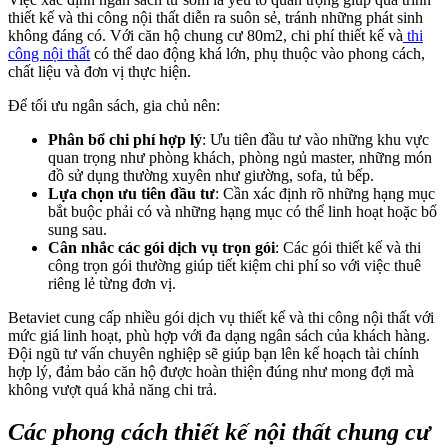
thiết kế và thi công nội thất diễn ra suôn sẻ, tránh những phát sinh
không đáng có. Với căn hộ chung cư 80m2, chi phí thiết kế và
thi
công nội thất
có thể dao động khá lớn, phụ thuộc vào phong cách,
chất liệu và đơn vị thực hiện.
Để tối ưu ngân sách, gia chủ nên:
Phân bổ chi phí hợp lý
: Ưu tiên đầu tư vào những khu vực
quan trọng như phòng khách, phòng ngủ master, những món
đồ sử dụng thường xuyên như giường, sofa, tủ bếp.
Lựa chọn ưu tiên đầu tư
: Cần xác định rõ những hạng mục
bắt buộc phải có và những hạng mục có thể linh hoạt hoặc bổ
sung sau.
Cân nhắc các gói dịch vụ trọn gói
: Các gói thiết kế và thi
công trọn gói thường giúp tiết kiệm chi phí so với việc thuê
riêng lẻ từng đơn vị.
Betaviet cung cấp nhiều gói dịch vụ thiết kế và thi công nội thất với
mức giá linh hoạt, phù hợp với đa dạng ngân sách của khách hàng.
Đội ngũ tư vấn chuyên nghiệp sẽ giúp bạn lên kế hoạch tài chính
hợp lý, đảm bảo căn hộ được hoàn thiện đúng như mong đợi mà
không vượt quá khả năng chi trả.
Các phong cách thiết kế nội thất chung cư