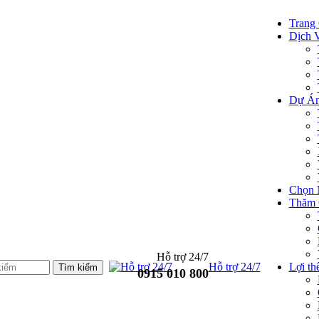
Trang
Dịch 
Dự Án
Chọn 
Thăm 
Hỗ trợ 24/7
Hỗ trợ 24/7
Lợi thế
0915 010 800