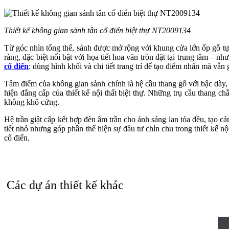
Thiết kế không gian sảnh tân cổ điển biệt thự NT2009134
Từ góc nhìn tổng thể, sảnh được mở rộng với khung cửa lớn ốp gỗ tự 
ràng, đặc biệt nổi bật với họa tiết hoa văn tròn đặt tại trung tâm—nh
cổ điển
: dùng hình khối và chi tiết trang trí để tạo điểm nhấn mà vẫn 
Tâm điểm của không gian sảnh chính là hệ cầu thang gỗ với bậc dày,
hiện đẳng cấp của thiết kế nội thất biệt thự. Những trụ cầu thang 
không khô cứng.
Hệ trần giật cấp kết hợp đèn âm trần cho ánh sáng lan tỏa đều, tạo 
tiết nhỏ nhưng góp phần thể hiện sự đầu tư chỉn chu trong thiết kế n
cổ điển.
Một điểm cộng tinh tế là hệ tủ kính âm tường bên trái, thiết kế như
trong bình trang trí ánh kim giúp cân bằng lại chất liệu gỗ – đá, khiế
Tổng thể, NT2009134 cho thấy một không gian sảnh được thiết kế “đún
Các dự án thiết kế khác
kế nội thất biệt thự cao cấp.
Bạn muốn sở hữu một sảnh chính sang trọng, bề thế và chuẩn nội th
sảnh – cầu thang, lựa chọn vật liệu gỗ/đá, ánh sáng và giải pháp thi