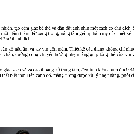
nhiên, tạo cảm giác bề thế và dẫn dắt ánh nhìn một cách có chủ đích. 
ư một “tấm thảm đá” sang trọng, nâng tầm giá trị thẩm mỹ của thiết kế 
giữ sự thanh lịch.
 vân gỗ nâu ấm và tay vịn uốn mềm. Thiết kế cầu thang không chỉ phục 
chắc chắn, đường cong chuyển hướng nhẹ nhàng giúp tổng thể vừa vững 
cảm giác sạch sẽ và cao thoáng. Ở trung tâm, đèn trần kiểu chùm được 
ội thất biệt thự. Bên cạnh đó, mảng tường được xử lý nhẹ nhàng, phối 
 một khu trưng bày rượu/đồ sưu tầm sang trọng, vừa tăng công năng vừa 
n không gian sảnh của thiết kế nội thất biệt thự trở nên sống động nhưng 
g tỷ lệ – đúng chất liệu – đúng ánh sáng”, tạo nên ấn tượng đầu tiên 
ất tân cổ điển như NT2009134 cho công trình thiết kế nội thất biệt t
 công trọn gói, đảm bảo đẹp chuẩn gu và xứng tầm gia chủ.