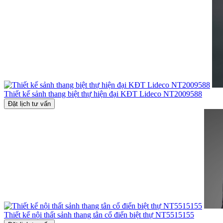
Thiết kế sảnh thang biệt thự hiện đại KĐT Lideco NT2009588
Đặt lịch tư vấn
Thiết kế nội thất sảnh thang tân cổ điển biệt thự NT5515155