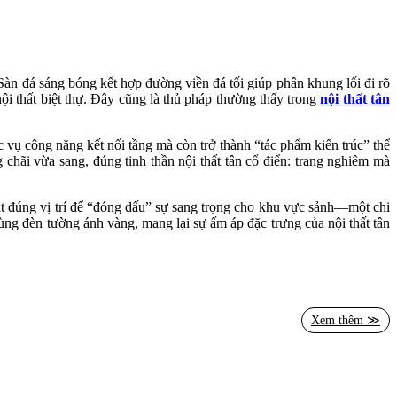
Sàn đá sáng bóng kết hợp đường viền đá tối giúp phân khung lối đi rõ
nội thất biệt thự. Đây cũng là thủ pháp thường thấy trong
nội thất tân
vụ công năng kết nối tầng mà còn trở thành “tác phẩm kiến trúc” thể
chãi vừa sang, đúng tinh thần nội thất tân cổ điển: trang nghiêm mà
đặt đúng vị trí để “đóng dấu” sự sang trọng cho khu vực sảnh—một chi
cùng đèn tường ánh vàng, mang lại sự ấm áp đặc trưng của nội thất tân
tạo chiều sâu thị giác. Ở phía gần chân cầu thang, chậu cây xanh đặt
vẫn giữ trọn nét nền nã của nội thất tân cổ điển.
đẳng cấp và đáng nhớ, đồng thời đồng bộ hoàn hảo với tinh thần thiết
Xem thêm ≫
hự của mình? Hãy gọi ngay Hotline 0915010800 để được tư vấn bố cục