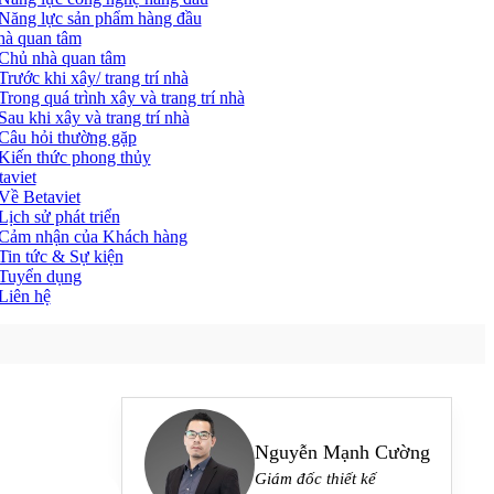
Năng lực sản phẩm hàng đầu
hà quan tâm
Chủ nhà quan tâm
Trước khi xây/ trang trí nhà
Trong quá trình xây và trang trí nhà
Sau khi xây và trang trí nhà
Câu hỏi thường gặp
Kiến thức phong thủy
aviet
Về Betaviet
Lịch sử phát triển
Cảm nhận của Khách hàng
Tin tức & Sự kiện
Tuyển dụng
Liên hệ
Nguyễn Mạnh Cường
Giám đốc thiết kế