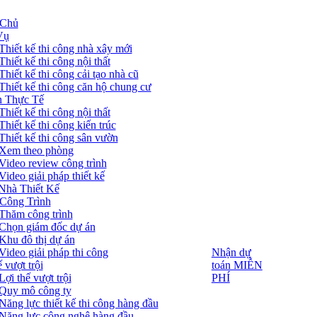
 Chủ
Vụ
Thiết kế thi công nhà xây mới
Thiết kế thi công nội thất
Thiết kế thi công cải tạo nhà cũ
Thiết kế thi công căn hộ chung cư
 Thực Tế
Thiết kế thi công nội thất
Thiết kế thi công kiến trúc
Thiết kế thi công sân vườn
Xem theo phòng
Video review công trình
Video giải pháp thiết kế
Nhà Thiết Kế
Công Trình
Thăm công trình
Chọn giám đốc dự án
Khu đô thị dự án
Video giải pháp thi công
Nhận dự
Nhận dự
toán MIỄN
 vượt trội
toán MIỄN
PHÍ
Lợi thế vượt trội
PHÍ
Quy mô công ty
Năng lực thiết kế thi công hàng đầu
Năng lực công nghệ hàng đầu