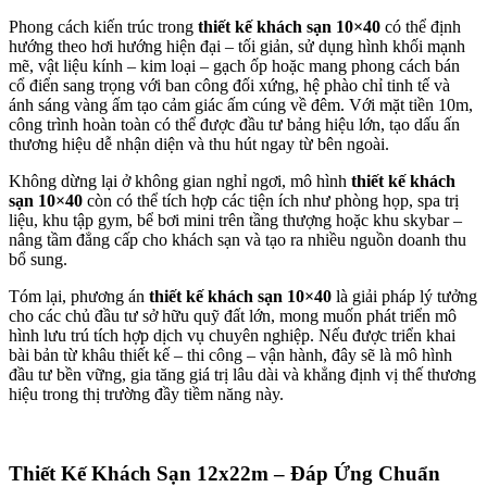
Phong cách kiến trúc trong
thiết kế khách sạn 10×40
có thể định
hướng theo hơi hướng hiện đại – tối giản, sử dụng hình khối mạnh
mẽ, vật liệu kính – kim loại – gạch ốp hoặc mang phong cách bán
cổ điển sang trọng với ban công đối xứng, hệ phào chỉ tinh tế và
ánh sáng vàng ấm tạo cảm giác ấm cúng về đêm. Với mặt tiền 10m,
công trình hoàn toàn có thể được đầu tư bảng hiệu lớn, tạo dấu ấn
thương hiệu dễ nhận diện và thu hút ngay từ bên ngoài.
Không dừng lại ở không gian nghỉ ngơi, mô hình
thiết kế khách
sạn 10×40
còn có thể tích hợp các tiện ích như phòng họp, spa trị
liệu, khu tập gym, bể bơi mini trên tầng thượng hoặc khu skybar –
nâng tầm đẳng cấp cho khách sạn và tạo ra nhiều nguồn doanh thu
bổ sung.
Tóm lại, phương án
thiết kế khách sạn 10×40
là giải pháp lý tưởng
cho các chủ đầu tư sở hữu quỹ đất lớn, mong muốn phát triển mô
hình lưu trú tích hợp dịch vụ chuyên nghiệp. Nếu được triển khai
bài bản từ khâu thiết kế – thi công – vận hành, đây sẽ là mô hình
đầu tư bền vững, gia tăng giá trị lâu dài và khẳng định vị thế thương
hiệu trong thị trường đầy tiềm năng này.
Thiết Kế Khách Sạn 12x22m – Đáp Ứng Chuẩn