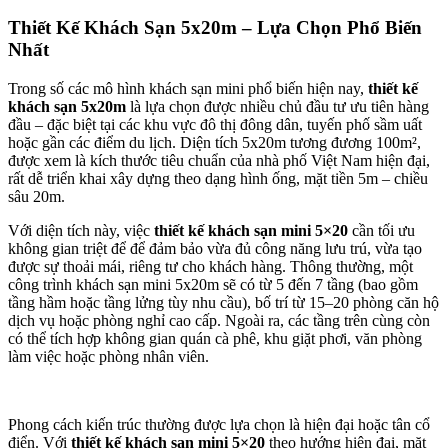
Thiết Kế Khách Sạn 5x20m – Lựa Chọn Phổ Biến
Nhất
Trong số các mô hình khách sạn mini phổ biến hiện nay,
thiết kế
khách sạn 5x20m
là lựa chọn được nhiều chủ đầu tư ưu tiên hàng
đầu – đặc biệt tại các khu vực đô thị đông dân, tuyến phố sầm uất
hoặc gần các điểm du lịch. Diện tích 5x20m tương đương 100m²,
được xem là kích thước tiêu chuẩn của nhà phố Việt Nam hiện đại,
rất dễ triển khai xây dựng theo dạng hình ống, mặt tiền 5m – chiều
sâu 20m.
Với diện tích này, việc
thiết kế khách sạn mini 5×20
cần tối ưu
không gian triệt để để đảm bảo vừa đủ công năng lưu trú, vừa tạo
được sự thoải mái, riêng tư cho khách hàng. Thông thường, một
công trình khách sạn mini 5x20m sẽ có từ 5 đến 7 tầng (bao gồm
tầng hầm hoặc tầng lửng tùy nhu cầu), bố trí từ 15–20 phòng căn hộ
dịch vụ hoặc phòng nghỉ cao cấp. Ngoài ra, các tầng trên cùng còn
có thể tích hợp không gian quán cà phê, khu giặt phơi, văn phòng
làm việc hoặc phòng nhân viên.
Phong cách kiến trúc thường được lựa chọn là hiện đại hoặc tân cổ
điển. Với
thiết kế khách sạn mini 5×20
theo hướng hiện đại, mặt