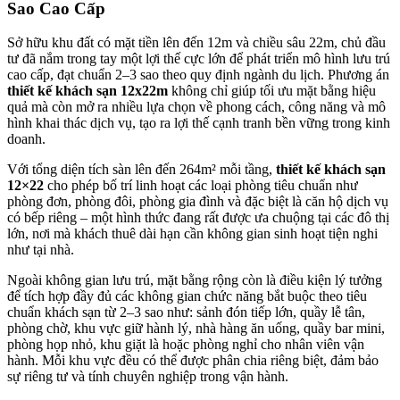
Sao Cao Cấp
Sở hữu khu đất có mặt tiền lên đến 12m và chiều sâu 22m, chủ đầu
tư đã nắm trong tay một lợi thế cực lớn để phát triển mô hình lưu trú
cao cấp, đạt chuẩn 2–3 sao theo quy định ngành du lịch. Phương án
thiết kế khách sạn 12x22m
không chỉ giúp tối ưu mặt bằng hiệu
quả mà còn mở ra nhiều lựa chọn về phong cách, công năng và mô
hình khai thác dịch vụ, tạo ra lợi thế cạnh tranh bền vững trong kinh
doanh.
Với tổng diện tích sàn lên đến 264m² mỗi tầng,
thiết kế khách sạn
12×22
cho phép bố trí linh hoạt các loại phòng tiêu chuẩn như
phòng đơn, phòng đôi, phòng gia đình và đặc biệt là căn hộ dịch vụ
có bếp riêng – một hình thức đang rất được ưa chuộng tại các đô thị
lớn, nơi mà khách thuê dài hạn cần không gian sinh hoạt tiện nghi
như tại nhà.
Ngoài không gian lưu trú, mặt bằng rộng còn là điều kiện lý tưởng
để tích hợp đầy đủ các không gian chức năng bắt buộc theo tiêu
chuẩn khách sạn từ 2–3 sao như: sảnh đón tiếp lớn, quầy lễ tân,
phòng chờ, khu vực giữ hành lý, nhà hàng ăn uống, quầy bar mini,
phòng họp nhỏ, khu giặt là hoặc phòng nghỉ cho nhân viên vận
hành. Mỗi khu vực đều có thể được phân chia riêng biệt, đảm bảo
sự riêng tư và tính chuyên nghiệp trong vận hành.