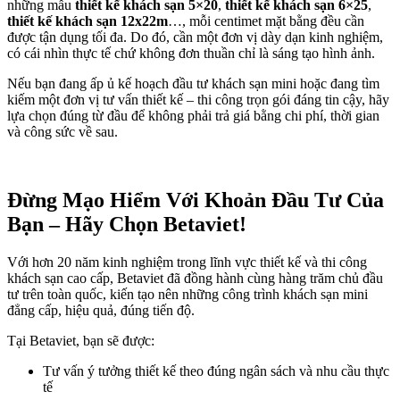
những mẫu
thiết kế khách sạn 5×20
,
thiết kế khách sạn 6×25
,
thiết kế khách sạn 12x22m
…, mỗi centimet mặt bằng đều cần
được tận dụng tối đa. Do đó, cần một đơn vị dày dạn kinh nghiệm,
có cái nhìn thực tế chứ không đơn thuần chỉ là sáng tạo hình ảnh.
Nếu bạn đang ấp ủ kế hoạch đầu tư khách sạn mini hoặc đang tìm
kiếm một đơn vị tư vấn thiết kế – thi công trọn gói đáng tin cậy, hãy
lựa chọn đúng từ đầu để không phải trả giá bằng chi phí, thời gian
và công sức về sau.
Đừng Mạo Hiểm Với Khoản Đầu Tư Của
Bạn – Hãy Chọn Betaviet!
Với hơn 20 năm kinh nghiệm trong lĩnh vực thiết kế và thi công
khách sạn cao cấp, Betaviet đã đồng hành cùng hàng trăm chủ đầu
tư trên toàn quốc, kiến tạo nên những công trình khách sạn mini
đẳng cấp, hiệu quả, đúng tiến độ.
Tại Betaviet, bạn sẽ được:
Tư vấn ý tưởng thiết kế theo đúng ngân sách và nhu cầu thực
tế