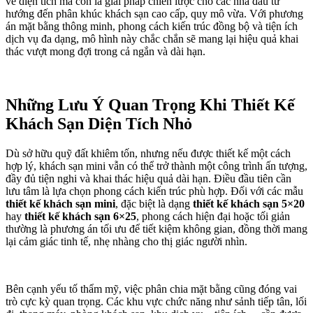
về diện tích mà còn là giải pháp chiến lược cho các nhà đầu tư
hướng đến phân khúc khách sạn cao cấp, quy mô vừa. Với phương
án mặt bằng thông minh, phong cách kiến trúc đồng bộ và tiện ích
dịch vụ đa dạng, mô hình này chắc chắn sẽ mang lại hiệu quả khai
thác vượt mong đợi trong cả ngắn và dài hạn.
Những Lưu Ý Quan Trọng Khi Thiết Kế
Khách Sạn Diện Tích Nhỏ
Dù sở hữu quỹ đất khiêm tốn, nhưng nếu được thiết kế một cách
hợp lý, khách sạn mini vẫn có thể trở thành một công trình ấn tượng,
đầy đủ tiện nghi và khai thác hiệu quả dài hạn. Điều đầu tiên cần
lưu tâm là lựa chọn phong cách kiến trúc phù hợp. Đối với các mẫu
thiết kế khách sạn mini
, đặc biệt là dạng
thiết kế khách sạn 5×20
hay
thiết kế khách sạn 6×25
, phong cách hiện đại hoặc tối giản
thường là phương án tối ưu để tiết kiệm không gian, đồng thời mang
lại cảm giác tinh tế, nhẹ nhàng cho thị giác người nhìn.
Bên cạnh yếu tố thẩm mỹ, việc phân chia mặt bằng cũng đóng vai
trò cực kỳ quan trọng. Các khu vực chức năng như sảnh tiếp tân, lối