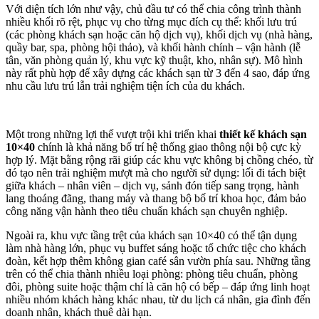
Với diện tích lớn như vậy, chủ đầu tư có thể chia công trình thành
nhiều khối rõ rệt, phục vụ cho từng mục đích cụ thể: khối lưu trú
(các phòng khách sạn hoặc căn hộ dịch vụ), khối dịch vụ (nhà hàng,
quầy bar, spa, phòng hội thảo), và khối hành chính – vận hành (lễ
tân, văn phòng quản lý, khu vực kỹ thuật, kho, nhân sự). Mô hình
này rất phù hợp để xây dựng các khách sạn từ 3 đến 4 sao, đáp ứng
nhu cầu lưu trú lẫn trải nghiệm tiện ích của du khách.
Một trong những lợi thế vượt trội khi triển khai
thiết kế khách sạn
10×40
chính là khả năng bố trí hệ thống giao thông nội bộ cực kỳ
hợp lý. Mặt bằng rộng rãi giúp các khu vực không bị chồng chéo, từ
đó tạo nên trải nghiệm mượt mà cho người sử dụng: lối đi tách biệt
giữa khách – nhân viên – dịch vụ, sảnh đón tiếp sang trọng, hành
lang thoáng đãng, thang máy và thang bộ bố trí khoa học, đảm bảo
công năng vận hành theo tiêu chuẩn khách sạn chuyên nghiệp.
Ngoài ra, khu vực tầng trệt của khách sạn 10×40 có thể tận dụng
làm nhà hàng lớn, phục vụ buffet sáng hoặc tổ chức tiệc cho khách
đoàn, kết hợp thêm không gian café sân vườn phía sau. Những tầng
trên có thể chia thành nhiều loại phòng: phòng tiêu chuẩn, phòng
đôi, phòng suite hoặc thậm chí là căn hộ có bếp – đáp ứng linh hoạt
nhiều nhóm khách hàng khác nhau, từ du lịch cá nhân, gia đình đến
doanh nhân, khách thuê dài hạn.