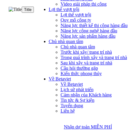
Video giải pháp thi công
Lợi thế vượt trội
Title
Lợi thế vượt trội
Quy mô công ty
Năng lực thiết kế thi công hàng đầu
Năng lực công nghệ hàng đầu
Năng lực sản phẩm hàng đầu
Chủ nhà quan tâm
Chủ nhà quan tâm
Trước khi xây/ trang trí nhà
Trong quá trình xây và trang trí nhà
Sau khi xây và trang trí nhà
Câu hỏi thường gặp
Kiến thức phong thủy
Về Betaviet
Về Betaviet
Lịch sử phát triển
Cảm nhận của Khách hàng
Tin tức & Sự kiện
Tuyển dụng
Liên hệ
Nhận dự toán MIỄN PHÍ
Nhận dự toán MIỄN PHÍ