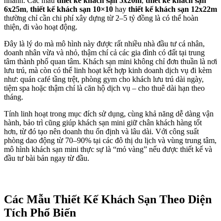
nhanh. Các mẫu
thiết kế khách sạn 5x20m
,
thiết kế khách sạn
6x25m
,
thiết kế khách sạn 10×10
hay
thiết kế khách sạn 12x22m
thường chỉ cần chi phí xây dựng từ 2–5 tỷ đồng là có thể hoàn
thiện, đi vào hoạt động.
Đây là lý do mà mô hình này được rất nhiều nhà đầu tư cá nhân,
doanh nhân vừa và nhỏ, thậm chí cả các gia đình có đất tại trung
tâm thành phố quan tâm. Khách sạn mini không chỉ đơn thuần là nơi
lưu trú, mà còn có thể linh hoạt kết hợp kinh doanh dịch vụ đi kèm
như: quán café tầng trệt, phòng gym cho khách lưu trú dài ngày,
tiệm spa hoặc thậm chí là căn hộ dịch vụ – cho thuê dài hạn theo
tháng.
Tính linh hoạt trong mục đích sử dụng, cùng khả năng dễ dàng vận
hành, bảo trì cũng giúp khách sạn mini giữ chân khách hàng tốt
hơn, từ đó tạo nên doanh thu ổn định và lâu dài. Với công suất
phòng dao động từ 70–90% tại các đô thị du lịch và vùng trung tâm,
mô hình khách sạn mini thực sự là “mỏ vàng” nếu được thiết kế và
đầu tư bài bản ngay từ đầu.
Các Mẫu Thiết Kế Khách Sạn Theo Diện
Tích Phổ Biến