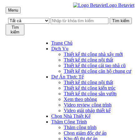
Logo Betaviet
Menu
Tìm
kiếm
Trang Chủ
Dịch Vụ
Thiết kế thi công nhà xây mới
Thiết kế thi công nội thất
Thiết kế thi công cải tạo nhà cũ
Thiết kế thi công căn hộ chung cư
Dự Án Thực Tế
Thiết kế thi công nội thất
Thiết kế thi công kiến trúc
Thiết kế thi công sân vườn
Xem theo phòng
Video review công trình
Video giải pháp thiết kế
Chọn Nhà Thiết Kế
Thăm Công Trình
Thăm công trình
Chọn giám đốc dự án
Khu đô thị dự án