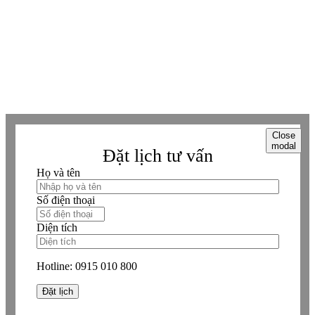
Viber
Viber
Copyright © Betaviet since 2009, Alright reserverd. Thương hiệu đã được
đăng ký. ® Ghi rõ nguồn "https://betaviet.vn" khi phát hành lại thông tin
từ website này.
Close
modal
Đặt lịch tư vấn
Họ và tên
Số điện thoại
Diện tích
Hotline:
0915 010 800