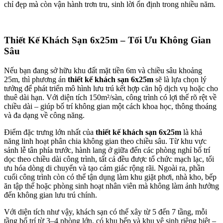
chỉ đẹp mà còn vận hành trơn tru, sinh lời ổn định trong nhiều năm.
Thiết Kế Khách Sạn 6x25m – Tối Ưu Không Gian
Sâu
Nếu bạn đang sở hữu khu đất mặt tiền 6m và chiều sâu khoảng
25m, thì phương án
thiết kế khách sạn 6x25m
sẽ là lựa chọn lý
tưởng để phát triển mô hình lưu trú kết hợp căn hộ dịch vụ hoặc cho
thuê dài hạn. Với diện tích 150m²/sàn, công trình có lợi thế rõ rệt về
chiều dài – giúp bố trí không gian một cách khoa học, thông thoáng
và đa dạng về công năng.
Điểm đặc trưng lớn nhất của
thiết kế khách sạn 6x25m
là khả
năng linh hoạt phân chia không gian theo chiều sâu. Từ khu vực
sảnh lễ tân phía trước, hành lang ở giữa đến các phòng nghỉ bố trí
dọc theo chiều dài công trình, tất cả đều được tổ chức mạch lạc, tối
ưu hóa dòng di chuyển và tạo cảm giác rộng rãi. Ngoài ra, phần
cuối công trình còn có thể tận dụng làm khu giặt phơi, nhà kho, bếp
ăn tập thể hoặc phòng sinh hoạt nhân viên mà không làm ảnh hưởng
đến không gian lưu trú chính.
Với diện tích như vậy, khách sạn có thể xây từ 5 đến 7 tầng, mỗi
tầng bố trí từ 3–4 phòng lớn, có khu bếp và khu vệ sinh riêng biệt –