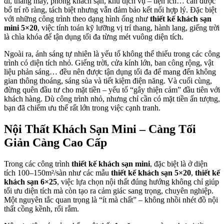
đi, thang máy, phòng khách sạn, khu dịch vụ – tiện ích… cần được
bố trí rõ ràng, tách biệt nhưng vẫn đảm bảo kết nối hợp lý. Đặc biệt
với những công trình theo dạng hình ống như
thiết kế khách sạn
mini 5×20
, việc tính toán kỹ lưỡng vị trí thang, hành lang, giếng trời
là chìa khóa để tận dụng tối đa từng mét vuông diện tích.
Ngoài ra, ánh sáng tự nhiên là yếu tố không thể thiếu trong các công
trình có diện tích nhỏ. Giếng trời, cửa kính lớn, ban công rộng, vật
liệu phản sáng… đều nên được tận dụng tối đa để mang đến không
gian thông thoáng, sáng sủa và tiết kiệm điện năng. Và cuối cùng,
đừng quên đầu tư cho mặt tiền – yếu tố “gây thiện cảm” đầu tiên với
khách hàng. Dù công trình nhỏ, nhưng chỉ cần có mặt tiền ấn tượng,
bạn đã chiếm ưu thế rất lớn trong việc cạnh tranh.
Nội Thất Khách Sạn Mini – Càng Tối
Giản Càng Cao Cấp
Trong các công trình
thiết kế khách sạn mini
, đặc biệt là ở diện
tích 100–150m²/sàn như các mẫu
thiết kế khách sạn 5×20
,
thiết kế
khách sạn 6×25
, việc lựa chọn nội thất đúng hướng không chỉ giúp
tối ưu diện tích mà còn tạo ra cảm giác sang trọng, chuyên nghiệp.
Một nguyên tắc quan trọng là “ít mà chất” – không nhồi nhét đồ nội
thất cồng kềnh, rối rắm.