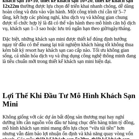
khách sạn 10×10
,
thiết kế khách sạn 10×20
,
thiết kế khách sạn
12x22m
thường được lựa chọn để triển khai nhanh chóng, dễ dàng
hoàn công và đưa vào vận hành. Một công trình chỉ cần từ 5–7
tầng, kết hợp các phòng nghỉ, khu dịch vụ và không gian chung
được tổ chức hợp lý là đã có thể vận hành theo mô hình căn hộ dịch
vụ, khách sạn 1–3 sao hoặc lưu trú ngắn hạn theo giờ/ngày/tháng.
Đặc biệt, những khách sạn mini được thiết kế đúng định hướng
ngay từ đầu có thể mang lại trải nghiệm khách hàng tốt không thua
kém bất kỳ resort hay khách sạn cao cấp nào. Tối ưu không gian
sống, cá nhân hóa dịch vụ và ứng dụng công nghệ thông minh đang
là tiêu chuẩn mới trong thiết kế khách sạn mini hiện đại.
Lợi Thế Khi Đầu Tư Mô Hình Khách Sạn
Mini
Không giống với các dự án bất động sản thương mại hay nghỉ
dưỡng lớn cần nguồn vốn đầu tư hàng chục đến hàng trăm tỷ đồng,
mô hình khách sạn mini mang đến lựa chọn “vừa túi tiền” hơn
nhưng vẫn đảm bảo lợi nhuận ổn định và khả năng quay vòng vốn