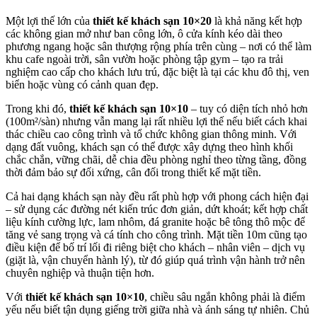
Một lợi thế lớn của
thiết kế khách sạn 10×20
là khả năng kết hợp
các không gian mở như ban công lớn, ô cửa kính kéo dài theo
phương ngang hoặc sân thượng rộng phía trên cùng – nơi có thể làm
khu cafe ngoài trời, sân vườn hoặc phòng tập gym – tạo ra trải
nghiệm cao cấp cho khách lưu trú, đặc biệt là tại các khu đô thị, ven
biển hoặc vùng có cảnh quan đẹp.
Trong khi đó,
thiết kế khách sạn 10×10
– tuy có diện tích nhỏ hơn
(100m²/sàn) nhưng vẫn mang lại rất nhiều lợi thế nếu biết cách khai
thác chiều cao công trình và tổ chức không gian thông minh. Với
dạng đất vuông, khách sạn có thể được xây dựng theo hình khối
chắc chắn, vững chãi, dễ chia đều phòng nghỉ theo từng tầng, đồng
thời đảm bảo sự đối xứng, cân đối trong thiết kế mặt tiền.
Cả hai dạng khách sạn này đều rất phù hợp với phong cách hiện đại
– sử dụng các đường nét kiến trúc đơn giản, dứt khoát; kết hợp chất
liệu kính cường lực, lam nhôm, đá granite hoặc bê tông thô mộc để
tăng vẻ sang trọng và cá tính cho công trình. Mặt tiền 10m cũng tạo
điều kiện để bố trí lối đi riêng biệt cho khách – nhân viên – dịch vụ
(giặt là, vận chuyển hành lý), từ đó giúp quá trình vận hành trở nên
chuyên nghiệp và thuận tiện hơn.
Với
thiết kế khách sạn 10×10
, chiều sâu ngắn không phải là điểm
yếu nếu biết tận dụng giếng trời giữa nhà và ánh sáng tự nhiên. Chủ