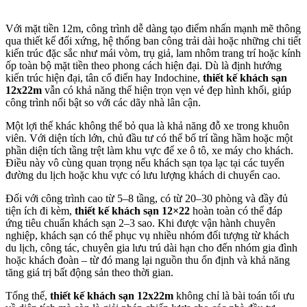
Với mặt tiền 12m, công trình dễ dàng tạo điểm nhấn mạnh mẽ thông
qua thiết kế đối xứng, hệ thống ban công trải dài hoặc những chi tiết
kiến trúc đặc sắc như mái vòm, trụ giả, lam nhôm trang trí hoặc kính
ốp toàn bộ mặt tiền theo phong cách hiện đại. Dù là định hướng
kiến trúc hiện đại, tân cổ điển hay Indochine,
thiết kế khách sạn
12x22m
vẫn có khả năng thể hiện trọn vẹn vẻ đẹp hình khối, giúp
công trình nổi bật so với các dãy nhà lân cận.
Một lợi thế khác không thể bỏ qua là khả năng đỗ xe trong khuôn
viên. Với diện tích lớn, chủ đầu tư có thể bố trí tầng hầm hoặc một
phần diện tích tầng trệt làm khu vực để xe ô tô, xe máy cho khách.
Điều này vô cùng quan trọng nếu khách sạn tọa lạc tại các tuyến
đường du lịch hoặc khu vực có lưu lượng khách di chuyển cao.
Đối với công trình cao từ 5–8 tầng, có từ 20–30 phòng và đầy đủ
tiện ích đi kèm,
thiết kế khách sạn 12×22
hoàn toàn có thể đáp
ứng tiêu chuẩn khách sạn 2–3 sao. Khi được vận hành chuyên
nghiệp, khách sạn có thể phục vụ nhiều nhóm đối tượng từ khách
du lịch, công tác, chuyên gia lưu trú dài hạn cho đến nhóm gia đình
hoặc khách đoàn – từ đó mang lại nguồn thu ổn định và khả năng
tăng giá trị bất động sản theo thời gian.
Tổng thể,
thiết kế khách sạn 12x22m
không chỉ là bài toán tối ưu