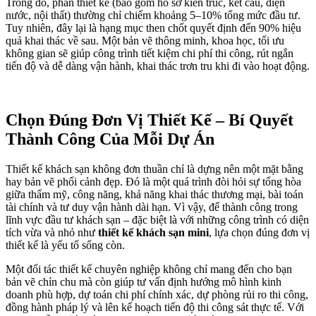
Trong đó, phần thiết kế (bao gồm hồ sơ kiến trúc, kết cấu, điện
nước, nội thất) thường chỉ chiếm khoảng 5–10% tổng mức đầu tư.
Tuy nhiên, đây lại là hạng mục then chốt quyết định đến 90% hiệu
quả khai thác về sau. Một bản vẽ thông minh, khoa học, tối ưu
không gian sẽ giúp công trình tiết kiệm chi phí thi công, rút ngắn
tiến độ và dễ dàng vận hành, khai thác trơn tru khi đi vào hoạt động.
Chọn Đúng Đơn Vị Thiết Kế – Bí Quyết
Thành Công Của Mỗi Dự Án
Thiết kế khách sạn không đơn thuần chỉ là dựng nên một mặt bằng
hay bản vẽ phối cảnh đẹp. Đó là một quá trình đòi hỏi sự tổng hòa
giữa thẩm mỹ, công năng, khả năng khai thác thương mại, bài toán
tài chính và tư duy vận hành dài hạn. Vì vậy, để thành công trong
lĩnh vực đầu tư khách sạn – đặc biệt là với những công trình có diện
tích vừa và nhỏ như
thiết kế khách sạn mini
, lựa chọn đúng đơn vị
thiết kế là yếu tố sống còn.
Một đối tác thiết kế chuyên nghiệp không chỉ mang đến cho bạn
bản vẽ chỉn chu mà còn giúp tư vấn định hướng mô hình kinh
doanh phù hợp, dự toán chi phí chính xác, dự phòng rủi ro thi công,
đồng hành pháp lý và lên kế hoạch tiến độ thi công sát thực tế. Với