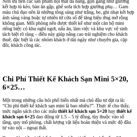
Nên ưu tiên các sản phẩm nội thất đa năng, gọn gàng như giường
kết hợp tủ kéo, bàn ăn gập, ghế sofa tích hợp giường phụ… Gam
màu chủ đạo nên là những tông sáng như trắng, be, ghi nhạt kết hợp
ánh sáng vàng hoặc tự nhiên từ cửa sổ để tăng hiệu ứng mở rộng
không gian. Mỗi phòng nên được thiết kế như một căn hộ mini
riêng biệt: có khu nghỉ ngơi, nấu ăn, làm việc và khu vực vệ sinh
tách biệt rõ ràng – điều này giúp nâng cao trải nghiệm cho khách
thuê, đặc biệt là các nhóm khách ở dài ngày như chuyên gia, cặp
đôi, khách công tác.
Chi Phí Thiết Kế Khách Sạn Mini 5×20,
6×25…
Một trong những câu hỏi phổ biến nhất mà chủ đầu tư đặt ra là:
“Chi phí thiết kế khách sạn mini là bao nhiêu?”. Thực tế cho thấy,
mức ngân sách cho các mẫu
thiết kế khách sạn 5×20
hay
thiết kế
khách sạn 6×25
dao động từ 1.5 – 5 tỷ đồng, tùy thuộc vào số
tầng, quy mô phòng, chất lượng vật liệu hoàn thiện và mức độ đầu
tư vào nội – ngoại thất.