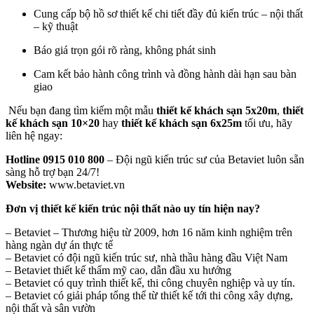
Cung cấp bộ hồ sơ thiết kế chi tiết đầy đủ kiến trúc – nội thất
– kỹ thuật
Báo giá trọn gói rõ ràng, không phát sinh
Cam kết bảo hành công trình và đồng hành dài hạn sau bàn
giao
Nếu bạn đang tìm kiếm một mẫu
thiết kế khách sạn 5x20m
,
thiết
kế khách sạn 10×20
hay
thiết kế khách sạn 6x25m
tối ưu, hãy
liên hệ ngay:
Hotline 0915 010 800
– Đội ngũ kiến trúc sư của Betaviet luôn sẵn
sàng hỗ trợ bạn 24/7!
Website:
www.betaviet.vn
Đơn vị thiết kế kiến trúc nội thất nào uy tín hiện nay?
– Betaviet – Thương hiệu từ 2009, hơn 16 năm kinh nghiệm trên
hàng ngàn dự án thực tế
– Betaviet có đội ngũ kiến trúc sư, nhà thầu hàng đầu Việt Nam
– Betaviet thiết kế thẩm mỹ cao, dẫn đầu xu hướng
– Betaviet có quy trình thiết kế, thi công chuyên nghiệp và uy tín.
– Betaviet có giải pháp tổng thể từ thiết kế tới thi công xây dựng,
nội thất và sân vườn