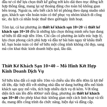
đầu tư có thể lựa chọn thiết kế giếng trời kéo dài theo trục đứng kết
hợp thông tầng, mang lại sự thoáng đãng cho toàn bộ không gian
bên trong. Ngoài ra, nếu biết cách bố trí phòng theo dạng studio nhỏ
gọn, khách sạn vẫn hoàn toàn có thể phục vụ nhóm khách đi công
tác, du lịch cá nhân hoặc thuê theo giờ/ngày linh hoạt.
Tóm lại, cả hai phương án
thiết kế khách sạn 10×20
và
thiết kế
khách sạn 10×10
đều là những lựa chọn thông minh nếu bạn đang
sở hữu lô đất mặt tiền 10m. Chỉ cần có phương án kiến trúc hợp lý,
lựa chọn phong cách phù hợp và đầu tư bài bản ngay từ khâu thiết
kế, bạn hoàn toàn có thể sở hữu một công trình không chỉ đẹp, sang
mà còn khai thác kinh doanh hiệu quả, lâu dài.
Thiết Kế Khách Sạn 10×40 – Mô Hình Kết Hợp
Kinh Doanh Dịch Vụ
Sở hữu khu đất có mặt tiền 10m và chiều sâu lên đến 40m là lợi thế
rất lớn, đặc biệt đối với những nhà đầu tư đang hướng đến mô hình
khách sạn quy mô vừa, tích hợp nhiều dịch vụ đi kèm. Với tổng
diện tích sàn lên đến 400m² mỗi tầng, phương án
thiết kế khách
sạn 10×40
cho phép khai thác không gian một cách linh hoạt và tối
đa, mang đến công trình đa chức năng, hiện đại và đẳng cấp.