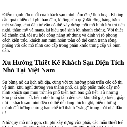
Điểm mạnh lớn nhất của khách sạn mini nằm ở sự linh hoạt. Không
cần quá nhiều chi phí ban đầu, không cần quỹ đất rộng hàng trăm
mét vuông, chủ đầu tư vẫn có thể xây dựng một mô hình lưu trú tiện
nghi, thẩm mỹ và mang lại hiệu quả sinh lời nhanh chóng. Với thiết
kế chuẩn chỉ, tối ưu hóa công năng sử dụng và định vị rõ phong
cách kiến trúc, khách sạn mini hoàn toàn có thể cạnh tranh sòng
phẳng với các mô hình cao cấp trong phân khúc trung cấp và bình
dân.
Xu Hướng Thiết Kế Khách Sạn Diện Tích
Nhỏ Tại Việt Nam
Sự bùng nổ du lịch nội địa, cùng với xu hướng phát triển các đô thị
vệ tinh, khu nghỉ dưỡng ven thành phố, đã góp phần thúc đẩy mô
hình khách sạn mini trở nên phổ biến hơn bao giờ hết. Từ những
khu phố sầm uất, hẻm nhỏ trung tâm đến các khu đất giáp biển, giáp
núi – khách sạn mini đều có thể dễ dàng thích nghi, biến những
mảnh đất tưởng chừng hạn chế trở thành “vàng” trong mắt nhà đầu
tư.
Nhờ quy mô nhỏ gọn, chi phí xây dựng vừa phải, các mẫu
thiết kế