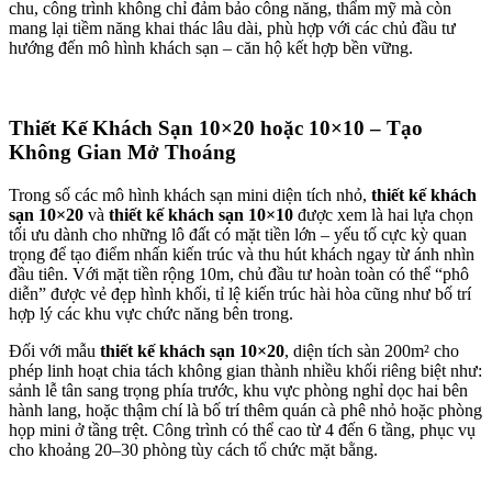
chu, công trình không chỉ đảm bảo công năng, thẩm mỹ mà còn
mang lại tiềm năng khai thác lâu dài, phù hợp với các chủ đầu tư
hướng đến mô hình khách sạn – căn hộ kết hợp bền vững.
Thiết Kế Khách Sạn 10×20 hoặc 10×10 – Tạo
Không Gian Mở Thoáng
Trong số các mô hình khách sạn mini diện tích nhỏ,
thiết kế khách
sạn 10×20
và
thiết kế khách sạn 10×10
được xem là hai lựa chọn
tối ưu dành cho những lô đất có mặt tiền lớn – yếu tố cực kỳ quan
trọng để tạo điểm nhấn kiến trúc và thu hút khách ngay từ ánh nhìn
đầu tiên. Với mặt tiền rộng 10m, chủ đầu tư hoàn toàn có thể “phô
diễn” được vẻ đẹp hình khối, tỉ lệ kiến trúc hài hòa cũng như bố trí
hợp lý các khu vực chức năng bên trong.
Đối với mẫu
thiết kế khách sạn 10×20
, diện tích sàn 200m² cho
phép linh hoạt chia tách không gian thành nhiều khối riêng biệt như:
sảnh lễ tân sang trọng phía trước, khu vực phòng nghỉ dọc hai bên
hành lang, hoặc thậm chí là bố trí thêm quán cà phê nhỏ hoặc phòng
họp mini ở tầng trệt. Công trình có thể cao từ 4 đến 6 tầng, phục vụ
cho khoảng 20–30 phòng tùy cách tổ chức mặt bằng.