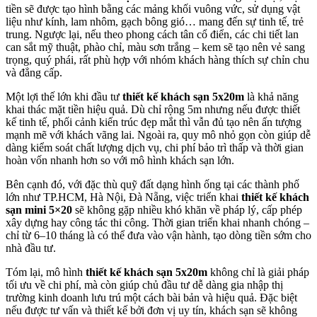
tiền sẽ được tạo hình bằng các mảng khối vuông vức, sử dụng vật
liệu như kính, lam nhôm, gạch bông gió… mang đến sự tinh tế, trẻ
trung. Ngược lại, nếu theo phong cách tân cổ điển, các chi tiết lan
can sắt mỹ thuật, phào chỉ, màu sơn trắng – kem sẽ tạo nên vẻ sang
trọng, quý phái, rất phù hợp với nhóm khách hàng thích sự chỉn chu
và đẳng cấp.
Một lợi thế lớn khi đầu tư
thiết kế khách sạn 5x20m
là khả năng
khai thác mặt tiền hiệu quả. Dù chỉ rộng 5m nhưng nếu được thiết
kế tinh tế, phối cảnh kiến trúc đẹp mắt thì vẫn đủ tạo nên ấn tượng
mạnh mẽ với khách vãng lai. Ngoài ra, quy mô nhỏ gọn còn giúp dễ
dàng kiểm soát chất lượng dịch vụ, chi phí bảo trì thấp và thời gian
hoàn vốn nhanh hơn so với mô hình khách sạn lớn.
Bên cạnh đó, với đặc thù quỹ đất dạng hình ống tại các thành phố
lớn như TP.HCM, Hà Nội, Đà Nẵng, việc triển khai
thiết kế khách
sạn mini 5×20
sẽ không gặp nhiều khó khăn về pháp lý, cấp phép
xây dựng hay công tác thi công. Thời gian triển khai nhanh chóng –
chỉ từ 6–10 tháng là có thể đưa vào vận hành, tạo dòng tiền sớm cho
nhà đầu tư.
Tóm lại, mô hình
thiết kế khách sạn 5x20m
không chỉ là giải pháp
tối ưu về chi phí, mà còn giúp chủ đầu tư dễ dàng gia nhập thị
trường kinh doanh lưu trú một cách bài bản và hiệu quả. Đặc biệt
nếu được tư vấn và thiết kế bởi đơn vị uy tín, khách sạn sẽ không