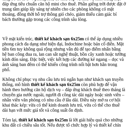
đáp ứng tiêu chuẩn căn hộ mini cho thuê. Phần giếng trời được đặt ở
trung tâm giúp lấy sáng tự nhiên cho các phòng không có mặt
thoáng, đồng thời hỗ trợ thông gió chéo, giảm thiểu cảm giác bí
bách thường gặp trong các công trình sâu lòng.
Về mặt kiến trúc,
thiết kế khách sạn 6x25m
có thể áp dụng nhiều
phong cách đa dạng như hiện đại, Indochine hoặc bán cổ điển. Mặt
tiền 6m tuy không quá rộng nhưng vẫn đủ để tạo điểm nhấn bằng
hệ ban công đua ra, lan can sắt nghệ thuật, bồn cây xanh hoặc tường
kính đón sáng. Đặc biệt, việc kết hợp các đường kẻ ngang – dọc và
ánh sáng ban đêm có thể khiến công trình nổi bật hơn hẳn trong
phố.
Không chỉ phục vụ nhu cầu lưu trú ngắn hạn như khách sạn truyền
thống, mô hình
thiết kế khách sạn 6x25m
còn phù hợp để vận
hành theo hướng căn hộ dịch vụ – đáp ứng khách thuê theo tháng là
chuyên gia nước ngoài, người đi công tác dài ngày hoặc sinh viên –
nhân viên văn phòng có nhu cầu ở lâu dài. Điều này mở ra cơ hội
khai thác kép: vừa có thể kinh doanh lưu trú, vừa có thể cho thuê
dài hạn với mức giá tốt và công suất ổn định.
Tóm lại,
thiết kế khách sạn 6x25m
là lời giải hiệu quả cho những
khu đất có chiều sâu tốt. Nếu được tổ chức hợp lý và thiết kế chỉn