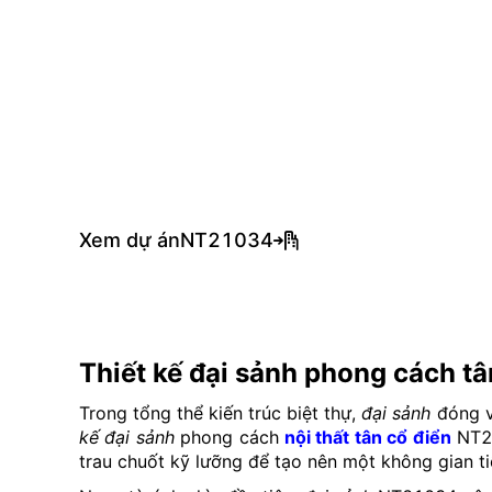
Xem dự án
NT21034
Thiết kế đại sảnh phong cách t
Trong tổng thể kiến trúc biệt thự,
đại sảnh
đóng va
kế đại sảnh
phong cách
nội thất tân cổ điển
NT21
trau chuốt kỹ lưỡng để tạo nên một không gian t