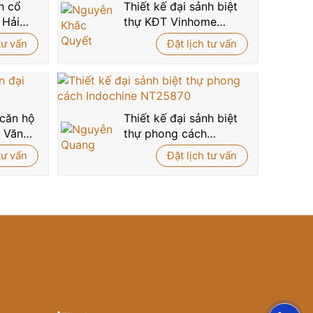
h cổ
Thiết kế đại sảnh biệt
 Hải
thự KĐT Vinhome
398
Ocean Park 3
tư vấn
Đặt lịch tư vấn
NT2008251
 căn hộ
Thiết kế đại sảnh biệt
a Văn
thự phong cách
Indochine NT25870
tư vấn
Đặt lịch tư vấn