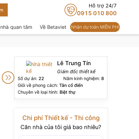
Hỗ trợ 24/7
24
0915 010 800
 nhà quan tâm
Về Betaviet
Nhận dự toán MIỄN PHÍ
Lê Trung Tín
Giám đốc thiết kế
Số dự án:
22
Năm kinh nghiệm:
8
Giỏi về phong cách:
Tân cổ điển
Chuyên về loại hình:
Biệt thự
Chi phí Thiết kế - Thi công
Căn nhà của tôi giá bao nhiêu?