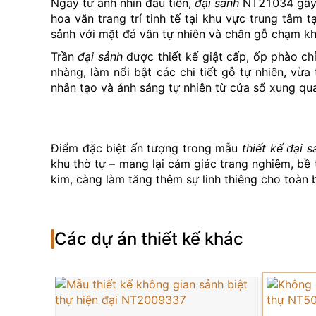
Ngay từ ánh nhìn đầu tiên,
đại sảnh
NT21034 gây ấ
hoa văn trang trí tinh tế tại khu vực trung tâm
sảnh với mặt đá vân tự nhiên và chân gỗ chạm khắ
Trần
đại sảnh
được thiết kế giật cấp, ốp phào ch
nhàng, làm nổi bật các chi tiết gỗ tự nhiên, v
nhân tạo và ánh sáng tự nhiên từ cửa sổ xung q
Điểm đặc biệt ấn tượng trong mẫu
thiết kế đại s
khu thờ tự – mang lại cảm giác trang nghiêm, bề 
kim, càng làm tăng thêm sự linh thiêng cho toàn 
Phía hai bên
đại sảnh
được thiết kế mở, kết nối 
bảo yếu tố phân khu hợp lý. Màu sắc chủ đạo củ
phù hợp với nhịp sống hiện đại.
Các dự án thiết kế khác
Không gian
đại sảnh
không chỉ là nơi đón khách
những ai đang tìm kiếm sự khác biệt, tinh tế và 
Hãy liên hệ ngay với
Betaviet Group
qua hotline
0
phong cách sống thượng lưu của bạn!