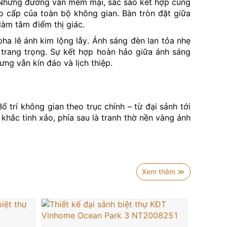
 Những đường vân mềm mại, sắc sảo kết hợp cùng
ao cấp của toàn bộ không gian. Bàn tròn đặt giữa
làm tâm điểm thị giác.
ha lê ánh kim lộng lẫy. Ánh sáng đèn lan tỏa nhẹ
 trang trọng. Sự kết hợp hoàn hảo giữa ánh sáng
ng vẫn kín đáo và lịch thiệp.
 trí không gian theo trục chính – từ đại sảnh tới
khắc tinh xảo, phía sau là tranh thờ nền vàng ánh
 mạch, thuận tiện trong sinh hoạt nhưng vẫn đảm
 hài hòa giúp tôn vinh vẻ đẹp cổ điển nhưng vẫn
Xem thêm ≫
. Đây chính là mẫu
thiết kế đại sảnh
lý tưởng cho
an
đại sảnh
đẳng cấp mang đậm dấu ấn cá nhân và