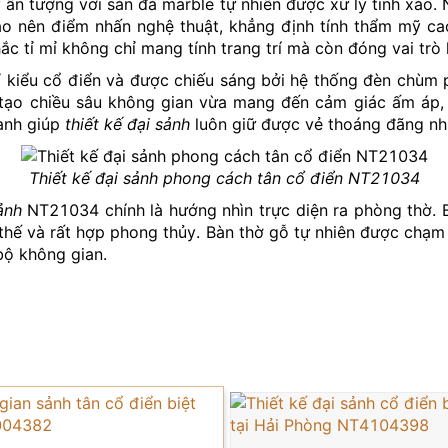
n tượng với sàn đá marble tự nhiên được xử lý tinh xảo.
 tạo nên điểm nhấn nghệ thuật, khẳng định tính thẩm mỹ c
c tỉ mỉ không chỉ mang tính trang trí mà còn đóng vai trò 
ỉ kiểu cổ điển và được chiếu sáng bởi hệ thống đèn chùm p
ừa tạo chiều sâu không gian vừa mang đến cảm giác ấm áp,
uanh giúp
thiết kế đại sảnh
luôn giữ được vẻ thoáng đãng như
Thiết kế đại sảnh phong cách tân cổ điển NT21034
ảnh
NT21034 chính là hướng nhìn trực diện ra phòng thờ. Bố
thế và rất hợp phong thủy. Bàn thờ gỗ tự nhiên được chạm 
bộ không gian.
với không gian phòng khách và bếp – ăn, mang đến sự liền
a không gian là nâu gỗ – trắng kem – vàng đồng, phối kết
 mà còn là nơi ghi dấu cá tính và đẳng cấp của chủ nhân
chuẩn mực.
915 010 800
để được tư vấn và hiện thực hóa không gi