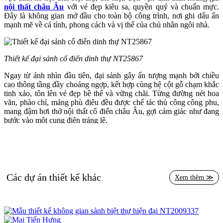
nội thất châu Âu
với vẻ đẹp kiêu sa, quyền quý và chuẩn mực.
Đây là không gian mở đầu cho toàn bộ công trình, nơi ghi dấu ấn
mạnh mẽ về cá tính, phong cách và vị thế của chủ nhân ngôi nhà.
Thiết kế đại sảnh cổ điển dinh thự NT25867
Ngay từ ánh nhìn đầu tiên, đại sảnh gây ấn tượng mạnh bởi chiều
cao thông tầng đầy choáng ngợp, kết hợp cùng hệ cột gỗ chạm khắc
tinh xảo, tôn lên vẻ đẹp bề thế và vững chãi. Từng đường nét hoa
văn, phào chỉ, mảng phù điêu đều được chế tác thủ công công phu,
mang đậm hơi thở nội thất cổ điển châu Âu, gợi cảm giác như đang
bước vào một cung điện tráng lệ.
Điểm nhấn trung tâm của không gian là chiếc bàn tròn chân gỗ đặt
trên nền đá hoa cương chạm khắc đối xứng tinh xảo, tạo nên tổng
thể hài hòa, cân đối. Bình hoa lớn đặt giữa bàn góp phần làm mềm
mại không gian, đồng thời thể hiện sự tiếp đón nồng hậu, chu đáo
của gia chủ đối với khách quý.
Các dự án thiết kế khác
Xem thêm ≫
Hệ thống đèn chùm pha lê nhập khẩu lộng lẫy thả từ trần cao, kết
hợp ánh sáng vàng ấm áp tạo nên không khí sang trọng và ấm cúng.
Đây là một điểm cộng trong thiết kế nội thất biệt thự, khi ánh sáng
không chỉ có chức năng chiếu sáng, mà còn là yếu tố thẩm mỹ tôn