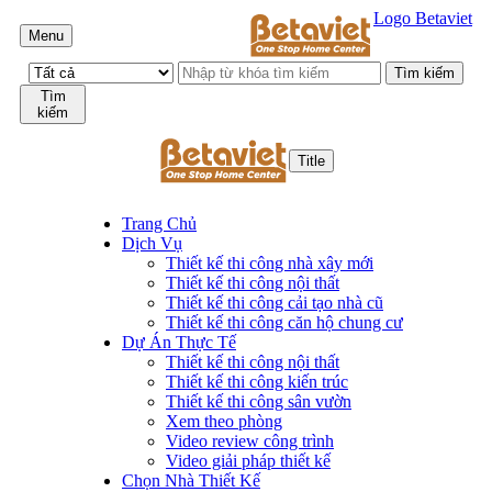
Logo Betaviet
Menu
Tìm
kiếm
Title
Trang Chủ
Dịch Vụ
Thiết kế thi công nhà xây mới
Thiết kế thi công nội thất
Thiết kế thi công cải tạo nhà cũ
Thiết kế thi công căn hộ chung cư
Dự Án Thực Tế
Thiết kế thi công nội thất
Thiết kế thi công kiến trúc
Thiết kế thi công sân vườn
Xem theo phòng
Video review công trình
Video giải pháp thiết kế
Chọn Nhà Thiết Kế