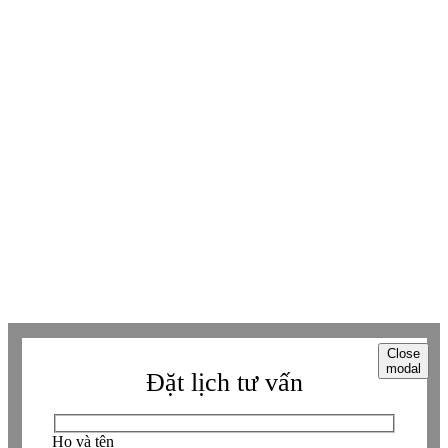
Youtube
Youtube
Facebook
Facebook
Tiktok
Tiktok
Zalo
Zalo
Messenger
Messenger
Whatsapp
Whatsapp
Viber
Viber
Copyright © Betaviet since 2009, Alright reserverd. Thương hiệu đã được
đăng ký. ® Ghi rõ nguồn "https://betaviet.vn" khi phát hành lại thông tin
từ website này.
Close
modal
Đặt lịch tư vấn
Họ và tên