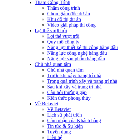
Thăm Công Trình
Thăm công trình
Chọn giám đốc dự án
Khu đô thị dự án
Video giải pháp thi công
Lợi thế vượt trội
Lợi thế vượt trội
Quy mô công ty
Năng lực thiết kế thi công hàng đầu
Năng lực công nghệ hàng đầu
Năng lực sản phẩm hàng đầu
Chủ nhà quan tâm
Chủ nhà quan tâm
Trước khi xây/ trang trí nhà
Trong quá trình xây và trang trí nhà
Sau khi xây và trang trí nhà
Câu hỏi thường gặp
Kiến thức phong thủy
Về Betaviet
Về Betaviet
Lịch sử phát triển
Cảm nhận của Khách hàng
Tin tức & Sự kiện
Tuyển dụng
Liên hệ