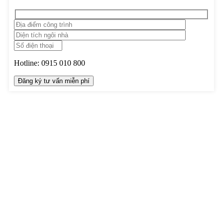
Hotline:
0915 010 800
TRUNG TÂM THIẾT KẾ VÀ THI CÔNG
Hotline: 0915010800
Khiếu nại: 0968905551
Văn phòng: 0241224526
Email:
lienhe@betaviet.vn
Website:
https://betaviet.vn
HỆ THỐNG BETAVIET TOÀN QUỐC