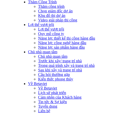
Thăm Công Trình
Thăm công trình
Chọn giám đốc dự án
Khu đô thị dự án
Video giải pháp thi công
Lợi thế vượt trội
Lợi thế vượt trội
Quy mô công ty
Năng lực thiết kế thi công hàng đầu
Năng lực công nghệ hàng đầu
Năng lực sản phẩm hàng đầu
Chủ nhà quan tâm
Chủ nhà quan tâm
Trước khi xây/ trang trí nhà
Trong quá trình xây và trang trí nhà
Sau khi xây và trang trí nhà
Câu hỏi thường gặp
Kiến thức phong thủy
Về Betaviet
Về Betaviet
Lịch sử phát triển
Cảm nhận của Khách hàng
Tin tức & Sự kiện
Tuyển dụng
Liên hệ