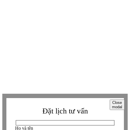
Youtube
Youtube
Facebook
Facebook
Tiktok
Tiktok
Zalo
Zalo
Messenger
Messenger
Whatsapp
Whatsapp
Viber
Viber
Copyright © Betaviet since 2009, Alright reserverd. Thương hiệu đã được
đăng ký. ® Ghi rõ nguồn "https://betaviet.vn" khi phát hành lại thông tin
từ website này.
Close
modal
Đặt lịch tư vấn
Họ và tên