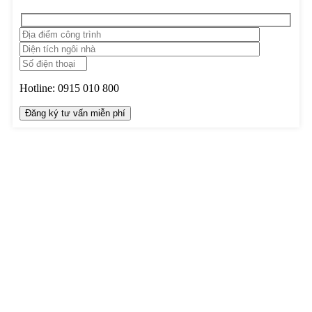
Hotline:
0915 010 800
TRUNG TÂM THIẾT KẾ VÀ THI CÔNG
Hotline: 0915010800
Khiếu nại: 0968905551
Văn phòng: 0241224526
Email:
lienhe@betaviet.vn
Website:
https://betaviet.vn
HỆ THỐNG BETAVIET TOÀN QUỐC