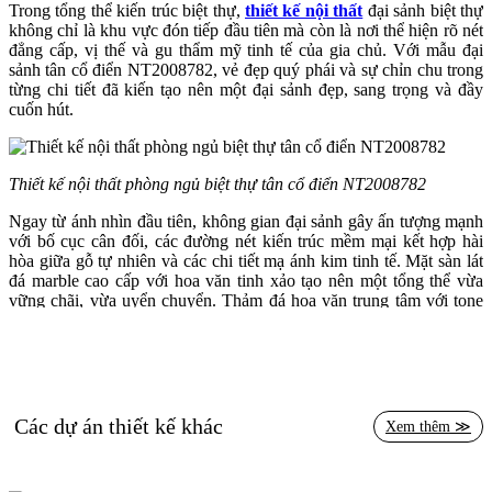
Trong tổng thể kiến trúc biệt thự,
thiết kế nội thất
đại sảnh biệt thự
không chỉ là khu vực đón tiếp đầu tiên mà còn là nơi thể hiện rõ nét
đẳng cấp, vị thế và gu thẩm mỹ tinh tế của gia chủ. Với mẫu đại
sảnh tân cổ điển NT2008782, vẻ đẹp quý phái và sự chỉn chu trong
từng chi tiết đã kiến tạo nên một đại sảnh đẹp, sang trọng và đầy
cuốn hút.
Thiết kế nội thất phòng ngủ biệt thự tân cổ điển NT2008782
Ngay từ ánh nhìn đầu tiên, không gian đại sảnh gây ấn tượng mạnh
với bố cục cân đối, các đường nét kiến trúc mềm mại kết hợp hài
hòa giữa gỗ tự nhiên và các chi tiết mạ ánh kim tinh tế. Mặt sàn lát
đá marble cao cấp với hoa văn tinh xảo tạo nên một tổng thể vừa
vững chãi, vừa uyển chuyển. Thảm đá hoa văn trung tâm với tone
màu kem – vàng đồng – nâu sẫm chính là điểm nhấn chủ đạo, dẫn
dắt ánh nhìn theo chiều sâu và mở rộng không gian một cách tinh tế.
Phần trần nổi bật với phào chỉ chạm trổ cầu kỳ, kết hợp đèn chùm
pha lê lộng lẫy mang đến ánh sáng lung linh, làm bật lên nét sang
trọng đặc trưng của đại sảnh tân cổ điển. Hệ thống đèn led âm trần
Các dự án thiết kế khác
Xem thêm ≫
bố trí đều khắp tạo hiệu ứng ánh sáng đồng đều, tăng thêm vẻ thanh
thoát cho toàn bộ không gian.