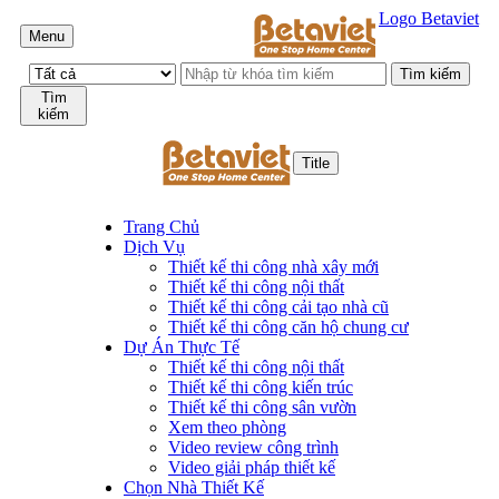
Logo Betaviet
Menu
Tìm
kiếm
Title
Trang Chủ
Dịch Vụ
Thiết kế thi công nhà xây mới
Thiết kế thi công nội thất
Thiết kế thi công cải tạo nhà cũ
Thiết kế thi công căn hộ chung cư
Dự Án Thực Tế
Thiết kế thi công nội thất
Thiết kế thi công kiến trúc
Thiết kế thi công sân vườn
Xem theo phòng
Video review công trình
Video giải pháp thiết kế
Chọn Nhà Thiết Kế